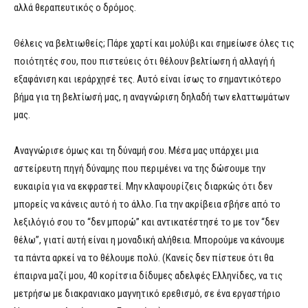
αλλά θεραπευτικός ο δρόμος.
Θέλεις να βελτιωθείς; Πάρε χαρτί και μολύβι και σημείωσε όλες τις
ποιότητές σου, που πιστεύεις ότι θέλουν βελτίωση ή αλλαγή ή
εξαφάνιση και ιεράρχησέ τες. Αυτό είναι ίσως το σημαντικότερο
βήμα για τη βελτίωσή μας, η αναγνώριση δηλαδή των ελαττωμάτων
μας.
Αναγνώρισε όμως και τη δύναμή σου. Μέσα μας υπάρχει μια
αστείρευτη πηγή δύναμης που περιμένει να της δώσουμε την
ευκαιρία για να εκφραστεί. Μην κλαψουρίζεις διαρκώς ότι δεν
μπορείς να κάνεις αυτό ή το άλλο. Για την ακρίβεια σβήσε από το
λεξιλόγιό σου το “δεν μπορώ” και αντικατέστησέ το με τον “δεν
θέλω”, γιατί αυτή είναι η μοναδική αλήθεια. Μπορούμε να κάνουμε
τα πάντα αρκεί να το θέλουμε πολύ. (Κανείς δεν πίστευε ότι θα
έπαιρνα μαζί μου, 40 κορίτσια δίδυμες αδελφές Ελληνίδες, να τις
μετρήσω με διακρανιακο μαγνητικό ερεθισμό, σε ένα εργαστήριο