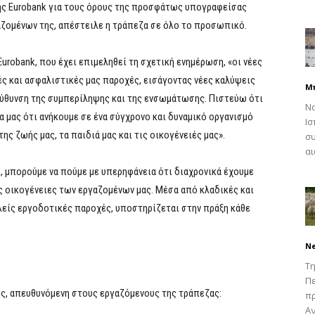
ης Eurobank για τους όρους της προσφάτως υπογραφείσας
αζομένων της, απέστειλε η τράπεζα σε όλο το προσωπικό.
robank, που έχει επιμεληθεί τη σχετική ενημέρωση, «οι νέες
ές και ασφαλιστικές μας παροχές, εισάγοντας νέες καλύψεις
Μ
εύθυνση της συμπερίληψης και της ενσωμάτωσης. Πιστεύω ότι
Να
α μας ότι ανήκουμε σε ένα σύγχρονο και δυναμικό οργανισμό
Ισ
ης ζωής μας, τα παιδιά μας και τις οικογένειές μας».
συ
αι
k, μπορούμε να πούμε με υπερηφάνεια ότι διαχρονικά έχουμε
ς οικογένειες των εργαζομένων μας. Μέσα από κλαδικές και
λείς εργοδοτικές παροχές, υποστηρίζεται στην πράξη κάθε
N
Τη
Πε
ής, απευθυνόμενη στους εργαζόμενους της τράπεζας:
π
Αν