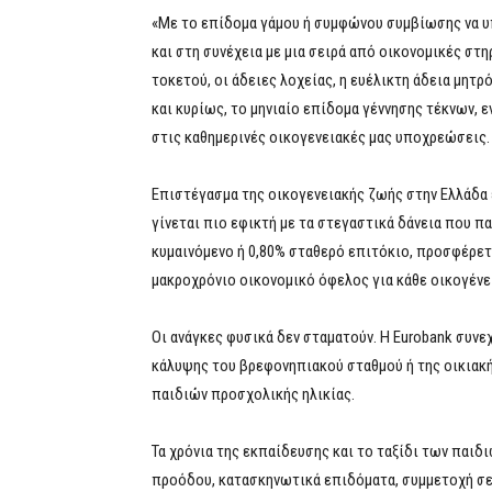
«Με το επίδομα γάμου ή συμφώνου συμβίωσης να υ
και στη συνέχεια με μια σειρά από οικονομικές στη
τοκετού, οι άδειες λοχείας, η ευέλικτη άδεια μητρ
και κυρίως, το μηνιαίο επίδομα γέννησης τέκνων, 
στις καθημερινές οικογενειακές μας υποχρεώσεις.
Επιστέγασμα της οικογενειακής ζωής στην Ελλάδα 
γίνεται πιο εφικτή με τα στεγαστικά δάνεια που 
κυμαινόμενο ή 0,80% σταθερό επιτόκιο, προσφέρετ
μακροχρόνιο οικονομικό όφελος για κάθε οικογένε
Οι ανάγκες φυσικά δεν σταματούν. Η Eurobank συνεχί
κάλυψης του βρεφονηπιακού σταθμού ή της οικιακή
παιδιών προσχολικής ηλικίας.
Τα χρόνια της εκπαίδευσης και το ταξίδι των παιδ
προόδου, κατασκηνωτικά επιδόματα, συμμετοχή σ