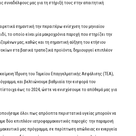
ς συναδέλφους μας για τη στήριξή τους στην απαιτητική
ιρετικά σημαντική την περαιτέρω ενίσχυση του μηνιαίου
δί, το οποίο είναι μία μακροχρόνια παροχή που στηρίζει την
ομένων μας, καθώς και τη σημαντική αύξηση του ετήσιου
τοκίων στα βασικά τραπεζικά προϊόντα, δημιουργεί επιπλέον
κείμενη Ίδρυση του Ταμείου Επαγγελματικής Ασφάλισης (ΤΕΑ),
γραμμα, και βελτιώνουμε βαθμιαία την εισφορά του
ντίστοιχα έως το 2024, ώστε να ενισχύσουμε το απόθεμά μας για
οποιήσαμε όλοι πως απρόοπτα περιστατικά υγείας μπορούν να
αμε δύο επιπλέον ιατροφαρμακευτικές παροχές· την παραμονή
ρμακευτικό μας πρόγραμμα, σε περίπτωση απώλειας εν ενεργεία