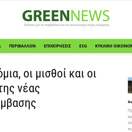
Α
ΠΕΡΙΒΆΛΛΟΝ
ΕΠΙΧΕΙΡΉΣΕΙΣ
ESG
ΚΥΚΛΙΚΉ ΟΙΚΟΝΟ
Green
μια, οι μισθοί και οι
της νέας
News
ύμβασης
N
Πρ
κρ
ελ
πυ