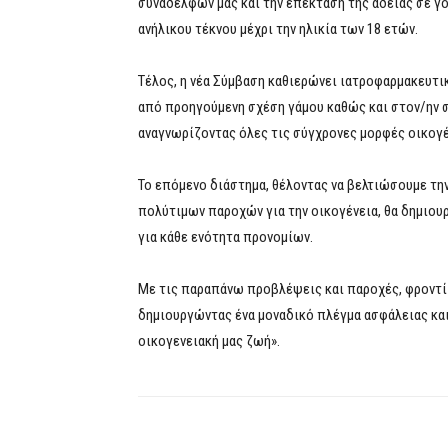
συναδέλφων μας και την επέκταση της άδειας σε 
ανήλικου τέκνου μέχρι την ηλικία των 18 ετών.
Τέλος, η νέα Σύμβαση καθιερώνει ιατροφαρμακευτι
από προηγούμενη σχέση γάμου καθώς και στον/ην
αναγνωρίζοντας όλες τις σύγχρονες μορφές οικογέ
Το επόμενο διάστημα, θέλοντας να βελτιώσουμε τη
πολύτιμων παροχών για την οικογένεια, θα δημιο
για κάθε ενότητα προνομίων.
Με τις παραπάνω προβλέψεις και παροχές, φροντίζ
δημιουργώντας ένα μοναδικό πλέγμα ασφάλειας και
οικογενειακή μας ζωή».