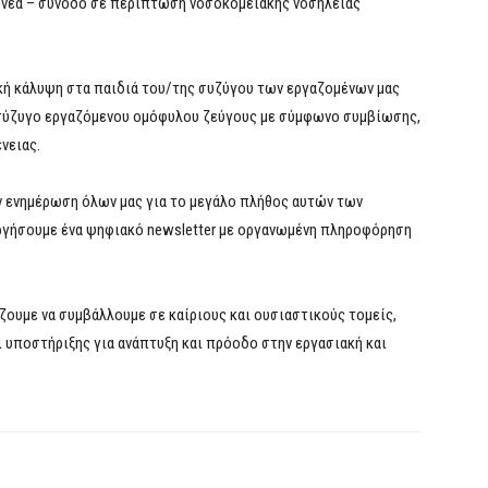
γονέα – συνοδό σε περίπτωση νοσοκομειακής νοσηλείας
κή κάλυψη στα παιδιά του/της συζύγου των εργαζομένων μας
 σύζυγο εργαζόμενου ομόφυλου ζεύγους με σύμφωνο συμβίωσης,
νειας.
ν ενημέρωση όλων μας για το μεγάλο πλήθος αυτών των
υργήσουμε ένα ψηφιακό newsletter με οργανωμένη πληροφόρηση
ουμε να συμβάλλουμε σε καίριους και ουσιαστικούς τομείς,
 υποστήριξης για ανάπτυξη και πρόοδο στην εργασιακή και