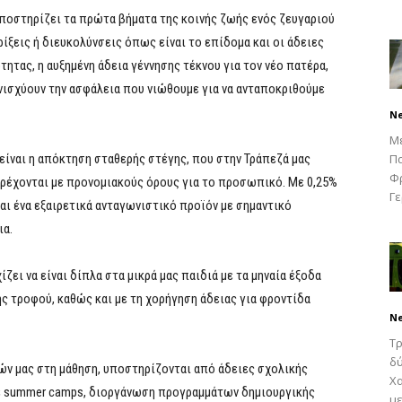
ποστηρίζει τα πρώτα βήματα της κοινής ζωής ενός ζευγαριού
ρίξεις ή διευκολύνσεις όπως είναι το επίδομα και οι άδειες
ότητας, η αυξημένη άδεια γέννησης τέκνου για τον νέο πατέρα,
ενισχύουν την ασφάλεια που νιώθουμε για να ανταποκριθούμε
N
Μ
είναι η απόκτηση σταθερής στέγης, που στην Τράπεζά μας
Πα
Φρ
παρέχονται με προνομιακούς όρους για το προσωπικό. Με 0,25%
Γε
αι ένα εξαιρετικά ανταγωνιστικό προϊόν με σημαντικό
ια.
ζει να είναι δίπλα στα μικρά μας παιδιά με τα μηναία έξοδα
ς τροφού, καθώς και με τη χορήγηση άδειας για φροντίδα
N
Τρ
δύ
ιών μας στη μάθηση, υποστηρίζονται από άδειες σχολικής
Χα
ε summer camps, διοργάνωση προγραμμάτων δημιουργικής
με