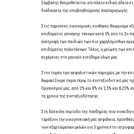
Σύμβασης θεσμοθετείται επιπλέον ειδική άδεια στι
διαδικασία της υποβοηθούμενης αναπαραγωγής.
Στις παρούσες οικονομικές συνθήκες θεωρούμε εξα
επιδόματος γέννησης τέκνων κατά 5% από το 2ο παι
ανατροφή των παιδιών των πιο χαμηλόμισθων εργαζ
επιδόματος πολυτέκνων. Τέλος, η μείωση των επι
ευχέρειες στο μηνιαίο εισόδημα όλων μας.
Στον τομέα των ασφαλιστικών παροχών, με την επι
θωρακίζουμε περαιτέρω το συνταξιοδοτικό μας πρό
Οργανισμού μας, από 2% και 8% σε 2,5% και 8,25% α
τα χρόνια της συνταξιοδότησης.
Στη δύσκολη περίοδο της πανδημίας που συνειδητ
ταράξουν την οικογενειακή μας ασφάλεια, προσθέσ
των εξαρτώμενων μελών για 5 χρόνια στο ιατροφα