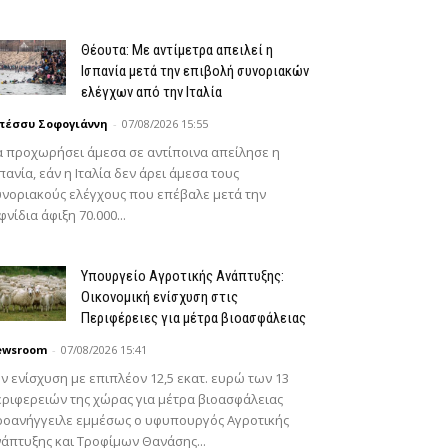
Θέουτα: Με αντίμετρα απειλεί η
Ισπανία μετά την επιβολή συνοριακών
ελέγχων από την Ιταλία
πέσσυ Σοφογιάννη
-
07/08/2026 15:55
 προχωρήσει άμεσα σε αντίποινα απείλησε η
πανία, εάν η Ιταλία δεν άρει άμεσα τους
νοριακούς ελέγχους που επέβαλε μετά την
φνίδια άφιξη 70.000...
Υπουργείο Αγροτικής Ανάπτυξης:
Οικονομική ενίσχυση στις
Περιφέρειες για μέτρα βιοασφάλειας
ewsroom
-
07/08/2026 15:41
ν ενίσχυση με επιπλέον 12,5 εκατ. ευρώ των 13
ριφερειών της χώρας για μέτρα βιοασφάλειας
ροανήγγειλε εμμέσως ο υφυπουργός Αγροτικής
άπτυξης και Τροφίμων Θανάσης...