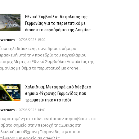
Εθνικό Συμβούλιο Ασφαλείας της
Γερμανίας για το περιστατικό με
drone στο αεροδρόμιο της Λειψίας
ewsroom
-
07/08/2026 15:02
έσω τηλεδιάσκεψης συνεδρίασε σήμερα
ρασκευή υπό την προεδρία του καγκελάριου
ίντριχ Μερτς το Εθνικό Συμβούλιο Ασφαλείας της
ρμανίας με θέμα το περιστατικό με drone...
Χαλκιδική: Μεταφορά από δύσβατο
σημείο 49χρονης Γερμανίδας που
τραυματίστηκε στο πόδι
ewsroom
-
07/08/2026 14:40
αυματισμένη στο πόδι εντόπισαν πυροσβέστες σε
σβατο σημείο στην περιοχή της Συκιάς στη
λκιδική μια 49χρονη Γερμανίδα, την οποία
τέφεραν με φορείο σε ασφαλές...