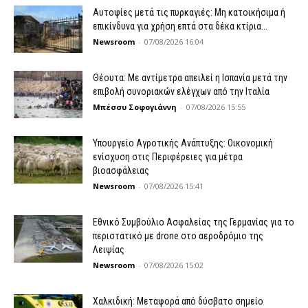
Αυτοψίες μετά τις πυρκαγιές: Μη κατοικήσιμα ή
επικίνδυνα για χρήση επτά στα δέκα κτίρια...
Newsroom
-
07/08/2026 16:04
Θέουτα: Με αντίμετρα απειλεί η Ισπανία μετά την
επιβολή συνοριακών ελέγχων από την Ιταλία
Μπέσσυ Σοφογιάννη
-
07/08/2026 15:55
Υπουργείο Αγροτικής Ανάπτυξης: Οικονομική
ενίσχυση στις Περιφέρειες για μέτρα
βιοασφάλειας
Newsroom
-
07/08/2026 15:41
Εθνικό Συμβούλιο Ασφαλείας της Γερμανίας για το
περιστατικό με drone στο αεροδρόμιο της
Λειψίας
Newsroom
-
07/08/2026 15:02
Χαλκιδική: Μεταφορά από δύσβατο σημείο