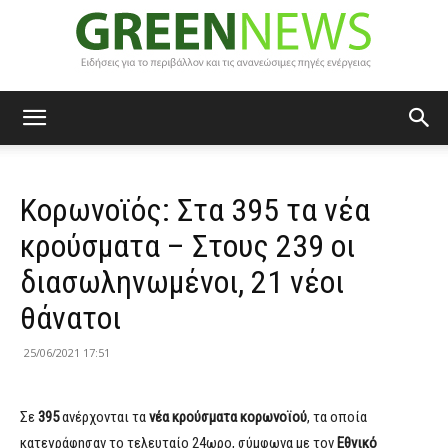
Green
Κορωνοϊός: Στα 395 τα νέα
News
κρούσματα – Στους 239 οι
διασωληνωμένοι, 21 νέοι
θάνατοι
25/06/2021 17:51
Σε
395
ανέρχονται τα
νέα κρούσματα
κορωνοϊού
, τα οποία
κατεγράφησαν το τελευταίο 24ωρο, σύμφωνα με τον
Εθνικό