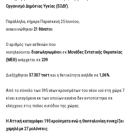
Οργανισμό Δημόσιας Υγείας (ΕΟΔΥ).
Παράλληλα, σήμερα Παρασκευή 25 Ιουνίου,
ανακοινώθηκαν
21
θάνατοι
.
Ο αριθμός των ασθενών που
νοσηλεύονται
διασωληνωμένοι
σε
Μονάδες Εντατικής Θεραπείας
(ΜΕΘ)
ανέρχεται σε
239
.
Διεξήχθησαν
37.307 τεστ
και η θετικότητα ανήλθε σε
1,06%.
Από το σύνολο των 395 νέων κρουσμάτων του νέου ιού στη χώρα 7
είναι εισαγόμενα εκ των οποίων κανένα δεν εντοπίστηκε σε
ελέγχους στις πύλες εισόδου της χώρας.
Η Αττική καταγράφει 195 κρούσματα ενώ η Θεσσαλονίκη συνεχίζει
χαμηλά με 27 μολύνσεις.