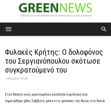
Green
Φυλακές Κρήτης: Ο δολοφόνος
News
του Σεργιανόπουλου σκότωσε
συγκρατούμενό του
27/06/2021 13:24
Στον θάνατο ενός κρατουμένου κατέληξε συμπλοκή που
σημειώθηκε χθες Σάββατο, μέσα στις φυλακές της Αγιάς στα Χανιά.