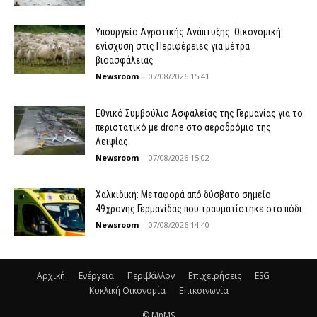
Υπουργείο Αγροτικής Ανάπτυξης: Οικονομική
ενίσχυση στις Περιφέρειες για μέτρα
βιοασφάλειας
Newsroom
-
07/08/2026 15:41
Εθνικό Συμβούλιο Ασφαλείας της Γερμανίας για το
περιστατικό με drone στο αεροδρόμιο της
Λειψίας
Newsroom
-
07/08/2026 15:02
Χαλκιδική: Μεταφορά από δύσβατο σημείο
49χρονης Γερμανίδας που τραυματίστηκε στο πόδι
Newsroom
-
07/08/2026 14:40
Αρχική
Ενέργεια
Περιβάλλον
Επιχειρήσεις
ESG
Κυκλική Οικονομία
Επικοινωνία
© MnMS