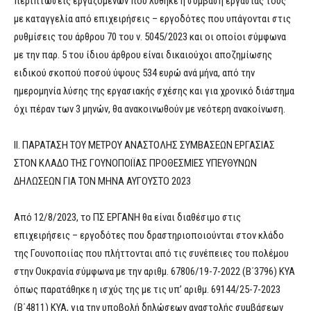
περιπτώσεις εργαζομένων που λύθηκε η σύμβαση εργασίας τους
με καταγγελία από επιχειρήσεις – εργοδότες που υπάγονται στις
ρυθμίσεις του άρθρου 70 του ν. 5045/2023 και οι οποίοι σύμφωνα
με την παρ. 5 του ίδιου άρθρου είναι δικαιούχοι αποζημίωσης
ειδικού σκοπού ποσού ύψους 534 ευρώ ανά μήνα, από την
ημερομηνία λύσης της εργασιακής σχέσης και για χρονικό διάστημα
όχι πέραν των 3 μηνών, θα ανακοινωθούν με νεότερη ανακοίνωση.
ΙΙ. ΠΑΡΑΤΑΣΗ ΤΟΥ ΜΕΤΡΟΥ ΑΝΑΣΤΟΛΗΣ ΣΥΜΒΑΣΕΩΝ ΕΡΓΑΣΙΑΣ
ΣΤΟΝ ΚΛΑΔΟ ΤΗΣ ΓΟΥΝΟΠΟΙΪΑΣ ΠΡΟΘΕΣΜΙΕΣ ΥΠΕΥΘΥΝΩΝ
ΔΗΛΩΣΕΩΝ ΓΙΑ ΤΟΝ ΜΗΝΑ ΑΥΓΟΥΣΤΟ 2023
Από 12/8/2023, το ΠΣ ΕΡΓΑΝΗ θα είναι διαθέσιμο στις
επιχειρήσεις – εργοδότες που δραστηριοποιούνται στον κλάδο
της Γουνοποιίας που πλήττονται από τις συνέπειες του πολέμου
στην Ουκρανία σύμφωνα με την αριθμ. 67806/19-7-2022 (Β΄3796) ΚΥΑ
όπως παρατάθηκε η ισχύς της με τις υπ’ αριθμ. 69144/25-7-2023
(Β΄4811) ΚΥΑ, για την υποβολή δηλώσεων αναστολής συμβάσεων