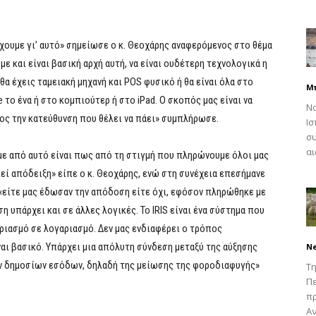
χουμε γι’ αυτό» σημείωσε ο κ. Θεοχάρης αναφερόμενος στο θέμα
 και είναι βασική αρχή αυτή, να είναι ουδέτερη τεχνολογικά η
θα έχεις ταμειακή μηχανή και POS φυσικό ή θα είναι όλα στο
Μ
e το ένα ή στο κομπιούτερ ή στο iΡad. Ο σκοπός μας είναι να
Να
ρος την κατεύθυνση που θέλει να πάει» συμπλήρωσε.
Ισ
συ
αι
με από αυτό είναι πως από τη στιγμή που πληρώνουμε όλοι μας
πεί απόδειξη» είπε ο κ. Θεοχάρης, ενώ στη συνέχεια επεσήμανε
 «είτε μας έδωσαν την απόδοση είτε όχι, εφόσον πληρώθηκε με
η υπάρχει και σε άλλες λογικές. Το IRIS είναι ένα σύστημα που
ριασμό σε λογαριασμό. Δεν μας ενδιαφέρει ο τρόπος
ναι βασικό. Υπάρχει μια απόλυτη σύνδεση μεταξύ της αύξησης
N
ν δημοσίων εσόδων, δηλαδή της μείωσης της φοροδιαφυγής»
Τη
Πε
π
Αν