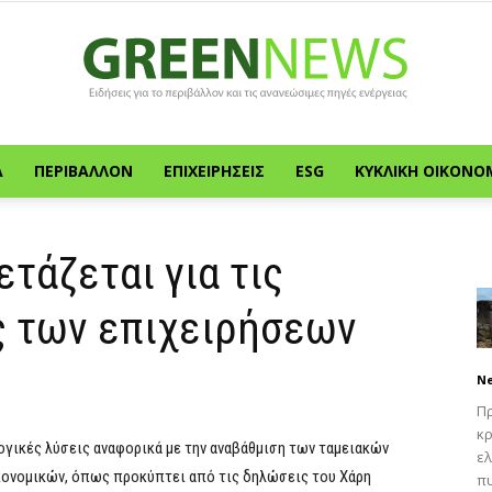
Α
ΠΕΡΙΒΆΛΛΟΝ
ΕΠΙΧΕΙΡΉΣΕΙΣ
ESG
ΚΥΚΛΙΚΉ ΟΙΚΟΝΟ
Green
ετάζεται για τις
ς των επιχειρήσεων
News
N
Πρ
κρ
γικές λύσεις αναφορικά με την αναβάθμιση των ταμειακών
ελ
ικονομικών, όπως προκύπτει από τις δηλώσεις του Χάρη
πυ