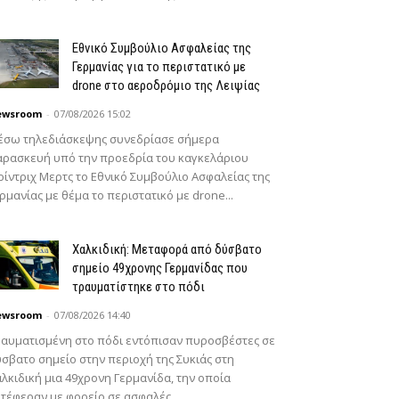
Εθνικό Συμβούλιο Ασφαλείας της
Γερμανίας για το περιστατικό με
drone στο αεροδρόμιο της Λειψίας
ewsroom
-
07/08/2026 15:02
έσω τηλεδιάσκεψης συνεδρίασε σήμερα
ρασκευή υπό την προεδρία του καγκελάριου
ίντριχ Μερτς το Εθνικό Συμβούλιο Ασφαλείας της
ρμανίας με θέμα το περιστατικό με drone...
Χαλκιδική: Μεταφορά από δύσβατο
σημείο 49χρονης Γερμανίδας που
τραυματίστηκε στο πόδι
ewsroom
-
07/08/2026 14:40
αυματισμένη στο πόδι εντόπισαν πυροσβέστες σε
σβατο σημείο στην περιοχή της Συκιάς στη
λκιδική μια 49χρονη Γερμανίδα, την οποία
τέφεραν με φορείο σε ασφαλές...