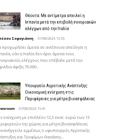
Θέουτα: Με αντίμετρα απειλεί η
Ισπανία μετά την επιβολή συνοριακών
ελέγχων από την Ιταλία
πέσσυ Σοφογιάννη
-
07/08/2026 15:55
 προχωρήσει άμεσα σε αντίποινα απείλησε η
πανία, εάν η Ιταλία δεν άρει άμεσα τους
νοριακούς ελέγχους που επέβαλε μετά την
φνίδια άφιξη 70.000...
Υπουργείο Αγροτικής Ανάπτυξης:
Οικονομική ενίσχυση στις
Περιφέρειες για μέτρα βιοασφάλειας
ewsroom
-
07/08/2026 15:41
ν ενίσχυση με επιπλέον 12,5 εκατ. ευρώ των 13
ριφερειών της χώρας για μέτρα βιοασφάλειας
ροανήγγειλε εμμέσως ο υφυπουργός Αγροτικής
άπτυξης και Τροφίμων Θανάσης...