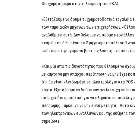
Θεοχάρη σήμερα στην τηλεόραση του ΣΚΑΪ.
«Εξετάζουμε να δούμε τι χρηματοδοτικά εργαλεία έ
των ταμειακών μηχανών των επιχειρήσεων. «Θέλουμε
αναβάθμιση αυτή. Δεν θέλουμε να πούμε στον άλλον 
κινητό σου ή θα είναι σε 2 μηχανήματα πάλι softwar
αφήσουμε την αγορά να βρει τις λύσεις… να πάει π
«Και μία από τις δυνατότητες που θέλουμε να έχου
με κάρτα να μην υπάρχει περίπτωση να μην έχει κο
ότι θα είναι κλειδωμένα τα πληκτρολόγια στα POS
κάρτα. Εξετάζουμε να δούμε εάν αντίστοιχη επέκτασ
υπάρχει διατραπεζικό για να πληρώνεται από λογα
πληρωμής… αρκεί να να μην είναι μετρητά… Αυτό εί
των ηλεκτρονικών συναλλαγών και της αύξησης τω
σημείωσε.