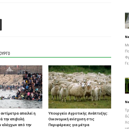
N
Μ
Πα
ΙΟΥΡΓΟ
Φρ
Γε
N
Τρ
 αντίμετρα απειλεί η
Υπουργείο Αγροτικής Ανάπτυξης:
δύ
τά την επιβολή
Οικονομική ενίσχυση στις
Χα
 ελέγχων από την
Περιφέρειες για μέτρα
με