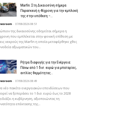
Marfin: Στη Δικαιοσύνη σήμερα
Παρασκευή η 46χρονη για την εμπλοκή
της στην υπόθεση –...
ewsroom
-
07/08/2026 08:51
ώπιον της δικαιοσύνης οδηγείται σήμερα η
χρονη που εμπλέκεται στην φονική επίθεση με
εις νεκρούς της Marfin η οποία μεταφέρθηκε χθες
νοδεία αξιωματικών του...
Ρήτρα διαφυγής για την Ενέργεια:
Πάνω από 1 δισ. ευρώ για μπαταρίες,
αντλίες θερμότητας...
ewsroom
-
07/08/2026 08:49
να νέο πακέτο ενεργειακών επενδύσεων που
ορεί να ξεπεράσει το 1 δισ. ευρώ έως το 2028
εδιάζει η κυβέρνηση, αξιοποιώντας τη
νατότητα επέκτασης της...