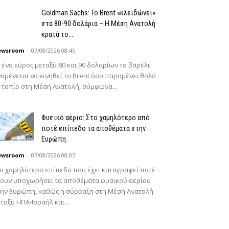
Goldman Sachs: Το Brent «κλειδώνει»
στα 80-90 δολάρια – Η Μέση Ανατολή
κρατά το...
ewsroom
-
07/08/2026 08:45
 ένα εύρος μεταξύ 80 και 90 δολαρίων το βαρέλι
αμένεται να κινηθεί το Brent όσο παραμένει θολό
 τοπίο στη Μέση Ανατολή, σύμφωνα...
Φυσικό αέριο: Στο χαμηλότερο από
ποτέ επίπεδο τα αποθέματα στην
Ευρώπη
ewsroom
-
07/08/2026 08:05
ο χαμηλότερο επίπεδο που έχει καταγραφεί ποτέ
χουν υποχωρήσει τα αποθέματα φυσικού αερίου
ην Ευρώπη, καθώς η σύρραξη στη Μέση Ανατολή
ταξύ ΗΠΑ-Ισραήλ και...