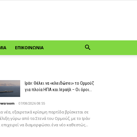
ΜΊΑ
ΕΠΙΚΟΙΝΩΝΊΑ
Ιράν: Θέλει να «κλειδώσει» το Ορμούζ
για πλοία ΗΠΑ και Ισραήλ – Οι όροι...
ewsroom
-
07/08/2026 08:55
α νέα, εξαιρετικά κρίσιμη παρτίδα βρίσκεται σε
έλιξη γύρω από τα Στενά του Ορμούζ, με το Ιράν
 επιχειρεί να διαμορφώσει ένα νέο καθεστώς...