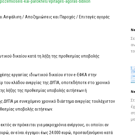
/apozemioseis-kai-parokhes/epitages-agoras-biblion
 και Ασφάλιση / Αποζημιώσεις και Παροχές / Επιταγές αγοράς
N
Σε
αν
το
ωτικού δικαίου κατά τη λήξη της προθεσμίας υποβολής
χέσης εργασίας ιδιωτικού δικαίου στον e-EΦΚΑ στην
έρ του κλάδου ανεργίας της ΔΥΠΑ, οποτεδήποτε στο χρονικό
της λήξης της προθεσμίας υποβολής αιτήσεων ή
N
Στ
ς ΔΥΠΑ με συνεχόμενο χρονικό διάστημα ανεργίας τουλάχιστον
έ
οθεσμίας υποβολής αιτήσεων.
στ
με
 εκτός αν πρόκειται για μακροχρόνια ανέργους, οι οποίοι αν
 ευρώ, αν είναι έγγαμοι έως 24.000 ευρώ, προσαυξανόμενο κατά