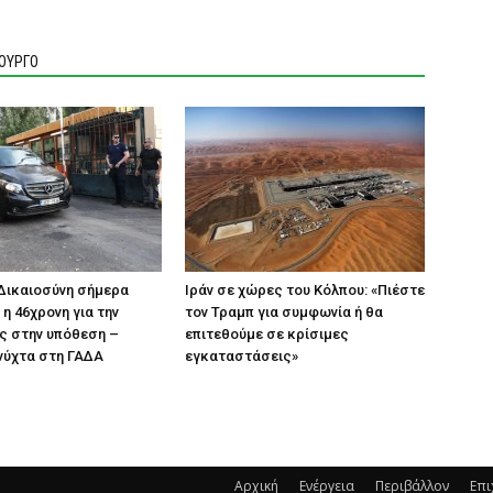
ΙΟΥΡΓΟ
η Δικαιοσύνη σήμερα
Ιράν σε χώρες του Κόλπου: «Πιέστε
η 46χρονη για την
τον Τραμπ για συμφωνία ή θα
ς στην υπόθεση –
επιτεθούμε σε κρίσιμες
νύχτα στη ΓΑΔΑ
εγκαταστάσεις»
Αρχική
Ενέργεια
Περιβάλλον
Επι