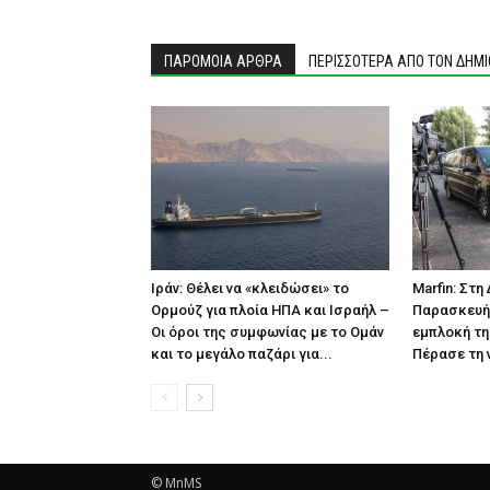
ΠΑΡΟΜΟΙΑ ΑΡΘΡΑ
ΠΕΡΙΣΣΟΤΕΡΑ ΑΠΟ ΤΟΝ ΔΗΜ
Ιράν: Θέλει να «κλειδώσει» το
Marfin: Στ
Ορμούζ για πλοία ΗΠΑ και Ισραήλ –
Παρασκευή 
Οι όροι της συμφωνίας με το Ομάν
εμπλοκή τη
και το μεγάλο παζάρι για...
Πέρασε τη 
© MnMS