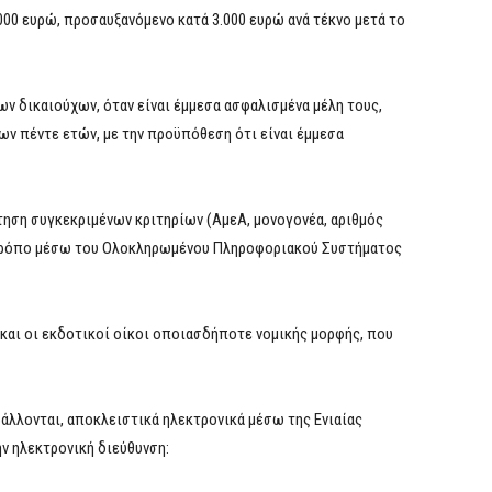
.000 ευρώ, προσαυξανόμενο κατά 3.000 ευρώ ανά τέκνο μετά το
ν δικαιούχων, όταν είναι έμμεσα ασφαλισμένα μέλη τους,
ων πέντε ετών, με την προϋπόθεση ότι είναι έμμεσα
ηση συγκεκριμένων κριτηρίων (ΑμεΑ, μονογονέα, αριθμός
ή τρόπο μέσω του Ολοκληρωμένου Πληροφοριακού Συστήματος
και οι εκδοτικοί οίκοι οποιασδήποτε νομικής μορφής, που
άλλονται, αποκλειστικά ηλεκτρονικά μέσω της Ενιαίας
ην ηλεκτρονική διεύθυνση: