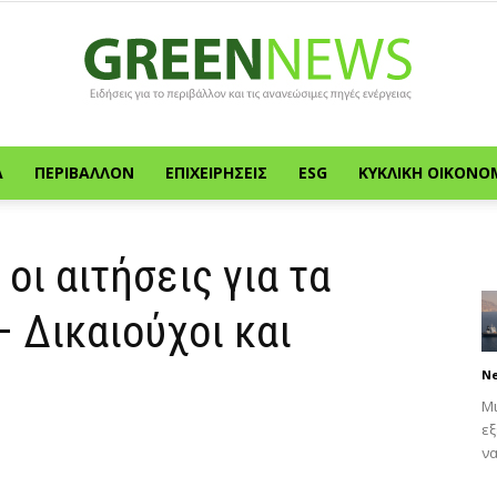
Α
ΠΕΡΙΒΆΛΛΟΝ
ΕΠΙΧΕΙΡΉΣΕΙΣ
ESG
ΚΥΚΛΙΚΉ ΟΙΚΟΝΟ
Green
οι αιτήσεις για τα
– Δικαιούχοι και
News
N
Μι
εξ
να