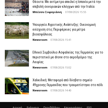
Θέουτα: Με αντίμετρα απειλεί η Ισπανία μετά την
επιβολή συνοριακών ελέγχων από την Ιταλία
Μπέσσυ Σοφογιάννη
-
07/08/2026 15:55
Υπουργείο Αγροτικής Ανάπτυξης: Οικονομική
ενίσχυση στις Περιφέρειες για μέτρα
βιοασφάλειας
Newsroom
-
07/08/2026 15:41
Εθνικό Συμβούλιο Ασφαλείας της Γερμανίας για το
περιστατικό με drone στο αεροδρόμιο της
Λειψίας
Newsroom
-
07/08/2026 15:02
Χαλκιδική: Μεταφορά από δύσβατο σημείο
49χρονης Γερμανίδας που τραυματίστηκε στο πόδι
Newsroom
-
07/08/2026 14:40
Αρχική
Ενέργεια
Περιβάλλον
Επιχειρήσεις
ESG