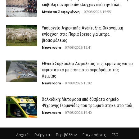
επιβολή συνοριακών ελέγχων από την Ιταλία
Μπέσσυ Σοφογιάννη
-
07/08/2026 15:55
Υπουργείο Αγροτικής Ανάπτυξης: Οικονομική
ενίσχυση στις Περιφέρειες για μέτρα
βιοασφάλειας
Newsroom
-
07/08/2026 15:41
Εθνικό Συμβούλιο Ασφαλείας της Γερμανίας για το
περιστατικό με drone στο αεροδρόμιο της
Λειψίας
Newsroom
-
07/08/2026 15:02
Χαλκιδική: Μεταφορά από δύσβατο σημείο
49χρονης Γερμανίδας που τραυματίστηκε στο πόδι
Newsroom
-
07/08/2026 14:40
Αρχική
Ενέργεια
Περιβάλλον
Επιχειρήσεις
ESG