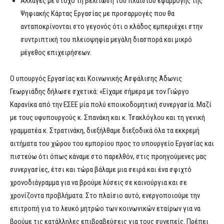
Αλλαγές με στόχο τη βελτίωση του πλαισίου εφαρμογής της
Ψηφιακής Κάρτας Εργασίας με προσαρμογές που θα
ανταποκρίνονται στο γεγονός ότι ο κλάδος εμπεριέχει στην
συντριπτική του πλειοψηφία μεγάλη διασπορά και μικρό
μέγεθος επιχειρήσεων.
Ο υπουργός Εργασίας και Κοινωνικής Ασφάλισης Άδωνις
Γεωργιάδης δήλωσε σχετικά: «Είχαμε σήμερα με τον Γιώργο
Καρανίκα από την ΕΣΕΕ μία πολύ εποικοδομητική συνεργασία. Μαζί
με τους υφυπουργούς κ. Σπανάκη και κ. Τσακλόγλου και τη γενική
γραμματέα κ. Στρατινάκη, διεξήλθαμε διεξοδικά όλα τα εκκρεμή
αιτήματα του χώρου του εμπορίου προς το υπουργείο Εργασίας και
πιστεύω ότι όπως κάναμε στο παρελθόν, στις προηγούμενες μας
συνεργασίες, έτσι και τώρα βάλαμε μια σειρά και ένα σφιχτό
χρονοδιάγραμμα για να βρούμε λύσεις σε καινούργια και σε
χρονίζοντα προβλήματα. Στο πλαίσιο αυτό, ενεργοποιούμε την
επιτροπή για το λευκό μητρώο των κοινωνικών εταίρων για να
βρούμε τις κατάλληλες επιβραβεύσεις για τους συνεπείς. Πρέπει