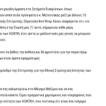
υν μεγάλη έμφαση στα ζητήματα διακρίσεων, όπως
που απέστειλε πρόσφατα ο κ. Μητσοτάκης μαζί με άλλους 15
κής Επιτροπής, Ούρσουλα Φον Ντερ Λάιεν, αναφέρεται ότι «το
έση στην Ένωσή μας. Γι’ αυτό, σήμερα και κάθε μέρα,
α των ΛΟΑΤΚΙ, έτσι ώστε οι μελλοντικές μας γενιές να μπορούν
ού».
ήσει σε βάθος την έκθεση και θα φροντίσει για την περαιτέρω
ν είναι άμεσα εφαρμόσιμες.
ρόεδρο της Επιτροπής για την Εθνική Στρατηγική Ισότητας των
να σας καλωσορίσω στο Μέγαρο Μαξίμου και να σας
οποία κάνετε. Είμαι πραγματικά χαρούμενος και υπερήφανος που
ην ισότητα των ΛΟΑΤΚΙ+, που πιστεύω ότι είναι ένα τολμηρό