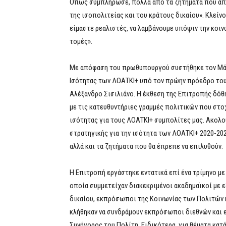
Όπως συμπλήρωσε, πολλά από τα ζητήματα που απα
της ισοπολιτείας και του κράτους δικαίου». Κλεί
είμαστε ρεαλιστές, να λαμβάνουμε υπόψιν την κοι
τομές».
Με απόφαση του πρωθυπουργού συστήθηκε τον Μάρτ
Ισότητας των ΛΟΑΤΚΙ+ υπό τον πρώην πρόεδρο το
Αλέξανδρο Σισιλιάνο. Η έκθεση της Επιτροπής δόθ
με τις κατευθυντήριες γραμμές πολιτικών που στο
ισότητας για τους ΛΟΑΤΚΙ+ συμπολίτες μας. Ακολο
στρατηγικής για την ισότητα των ΛΟΑΤΚΙ+ 2020-202
αλλά και τα ζητήματα που θα έπρεπε να επιλυθούν.
Η Επιτροπή εργάστηκε εντατικά επί ένα τρίμηνο με
οποία συμμετείχαν διακεκριμένοι ακαδημαϊκοί με 
δικαίου, εκπρόσωποι της Κοινωνίας των Πολιτών κ
κλήθηκαν να συνδράμουν εκπρόσωποι διεθνών και 
Συνήγορος του Πολίτη. Ειδικότερα, για θέματα κα