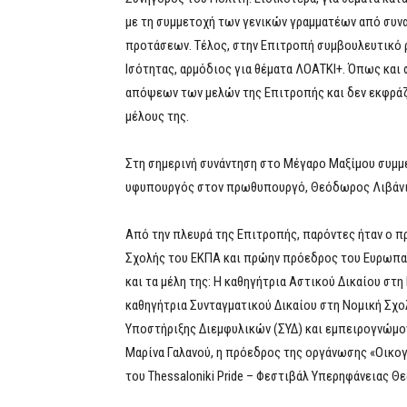
με τη συμμετοχή των γενικών γραμματέων από συνα
προτάσεων. Τέλος, στην Επιτροπή συμβουλευτικό ρ
Ισότητας, αρμόδιος για θέματα ΛΟΑΤΚΙ+. Όπως και 
απόψεων των μελών της Επιτροπής και δεν εκφράζε
μέλους της.
Στη σημερινή συνάντηση στο Μέγαρο Μαξίμου συμμε
υφυπουργός στον πρωθυπουργό, Θεόδωρος Λιβάνι
Από την πλευρά της Επιτροπής, παρόντες ήταν ο π
Σχολής του ΕΚΠΑ και πρώην πρόεδρος του Ευρωπα
και τα μέλη της: Η καθηγήτρια Αστικού Δικαίου στ
καθηγήτρια Συνταγματικού Δικαίου στη Νομική Σχ
Υποστήριξης Διεμφυλικών (ΣΥΔ) και εμπειρογνώμο
Μαρίνα Γαλανού, η πρόεδρος της οργάνωσης «Οικο
του Thessaloniki Pride – Φεστιβάλ Υπερηφάνειας 