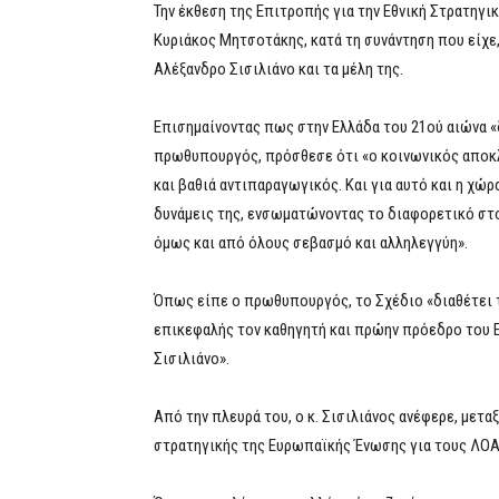
Την έκθεση της Επιτροπής για την Εθνική Στρατηγ
Κυριάκος Μητσοτάκης, κατά τη συνάντηση που είχε
Αλέξανδρο Σισιλιάνο και τα μέλη της.
Επισημαίνοντας πως στην Ελλάδα του 21ού αιώνα «
πρωθυπουργός, πρόσθεσε ότι «ο κοινωνικός αποκλε
και βαθιά αντιπαραγωγικός. Και για αυτό και η χώ
δυνάμεις της, ενσωματώνοντας το διαφορετικό στο
όμως και από όλους σεβασμό και αλληλεγγύη».
Όπως είπε ο πρωθυπουργός, το Σχέδιο «διαθέτει τ
επικεφαλής τον καθηγητή και πρώην πρόεδρο του 
Σισιλιάνο».
Από την πλευρά του, ο κ. Σισιλιάνος ανέφερε, μετα
στρατηγικής της Ευρωπαϊκής Ένωσης για τους ΛΟΑΤ