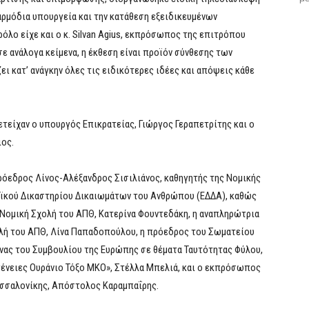
ρμόδια υπουργεία και την κατάθεση εξειδικευμένων
όλο είχε και ο κ. Silvan Agius, εκπρόσωπος της επιτρόπου
σε ανάλογα κείμενα, η έκθεση είναι προϊόν σύνθεσης των
ι κατ’ ανάγκην όλες τις ειδικότερες ιδέες και απόψεις κάθε
τείχαν ο υπουργός Επικρατείας, Γιώργος Γεραπετρίτης και ο
ος.
ρόεδρος Λίνος-Αλέξανδρος Σισιλιάνος, καθηγητής της Νομικής
ϊκού Δικαστηρίου Δικαιωμάτων του Ανθρώπου (ΕΔΔΑ), καθώς
η Νομική Σχολή του ΑΠΘ, Κατερίνα Φουντεδάκη, η αναπληρώτρια
ολή του ΑΠΘ, Λίνα Παπαδοπούλου, η πρόεδρος του Σωματείου
νας του Συμβουλίου της Ευρώπης σε θέματα Ταυτότητας Φύλου,
γένειες Ουράνιο Τόξο ΜΚΟ», Στέλλα Μπελιά, και ο εκπρόσωπος
Θεσσαλονίκης, Απόστολος Καραμπαΐρης.