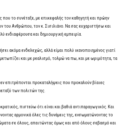
ς που το συνέταξε, με επικεφαλής τον καθηγητή και πρώην
 του Ανθρώπου, τον κ. Σισιλιάνο. Να σας ευχαριστήσω και
πολύ ενδιαφέρουσα και δημιουργική εμπειρία.
τήσει ακόμα ενδελεχώς, αλλά είμαι πολύ ικανοποιημένος γιατί
ετωπίζει και με ρεαλισμό, τολμώ να πω, και με ωριμότητα, τα
α δεν επιτρέπονται προκαταλήψεις που προκαλούν βίαιες
μεταξύ των πολιτών της.
κρατικός, πιστεύω ότι είναι και βαθιά αντιπαραγωγικός. Και
ώνοντας αρμονικά όλες τις δυνάμεις της, ενσωματώνοντας το
ώματα σε όλους, απαιτώντας όμως και από όλους σεβασμό και