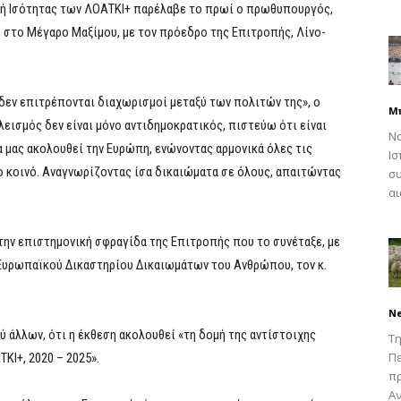
ική Ισότητας των ΛΟΑΤΚΙ+ παρέλαβε το πρωί ο πρωθυπουργός,
, στο Μέγαρο Μαξίμου, με τον πρόεδρο της Επιτροπής, Λίνο-
δεν επιτρέπονται διαχωρισμοί μεταξύ των πολιτών της», ο
Μ
ισμός δεν είναι μόνο αντιδημοκρατικός, πιστεύω ότι είναι
Να
ρα μας ακολουθεί την Ευρώπη, ενώνοντας αρμονικά όλες τις
Ισ
 κοινό. Αναγνωρίζοντας ίσα δικαιώματα σε όλους, απαιτώντας
συ
αι
ην επιστημονική σφραγίδα της Επιτροπής που το συνέταξε, με
Ευρωπαϊκού Δικαστηρίου Δικαιωμάτων του Ανθρώπου, τον κ.
N
ξύ άλλων, ότι η έκθεση ακολουθεί «τη δομή της αντίστοιχης
Τη
Πε
ΚΙ+, 2020 – 2025».
π
Αν