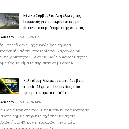
Εθνικό Συμβούλιο Ασφαλείας της
Γερμανίας για το περιστατικό με
drone στο αεροδρόμιο της Λειψίας
ewsroom
-
07/08/2026 15:02
έσω τηλεδιάσκεψης συνεδρίασε σήμερα
ρασκευή υπό την προεδρία του καγκελάριου
ίντριχ Μερτς το Εθνικό Συμβούλιο Ασφαλείας της
ρμανίας με θέμα το περιστατικό με drone...
Χαλκιδική: Μεταφορά από δύσβατο
σημείο 49χρονης Γερμανίδας που
τραυματίστηκε στο πόδι
ewsroom
-
07/08/2026 14:40
αυματισμένη στο πόδι εντόπισαν πυροσβέστες σε
σβατο σημείο στην περιοχή της Συκιάς στη
λκιδική μια 49χρονη Γερμανίδα, την οποία
τέφεραν με φορείο σε ασφαλές...