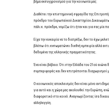
βήμα εκσυγχρονισμού για την κοινωνία μας.
Διαθέτει την επιστημονική σφραγίδα της Επιτροπή
πρόεδρο του Ευρωπαϊκού Δικαστηρίου Δικαιωμάτων
πάλι κ. πρόεδρε, νομίζω ότι ήταν και για σας μία 
Είχα την ευκαιρία να το διατρέξω, δεν το έχω μελε
βλέπω ότι ενσωματώνει διεθνή εμπειρία αλλά αντιμ
δεδομένα της ελληνικής πραγματικότητας.
Ένα είναι βέβαιο: Ότι στην Ελλάδα του 21ού αιών
συμπεριφορές και δεν επιτρέπονται διαχωρισμοί 
Ο κοινωνικός αποκλεισμός δεν είναι μόνο αντιδημο
για αυτό και η χώρα μας ακολουθεί την Ευρώπη, εν
διαφορετικό στο κοινό. Αναγνωρίζοντας ίσα δικαι
αλληλεγγύη.