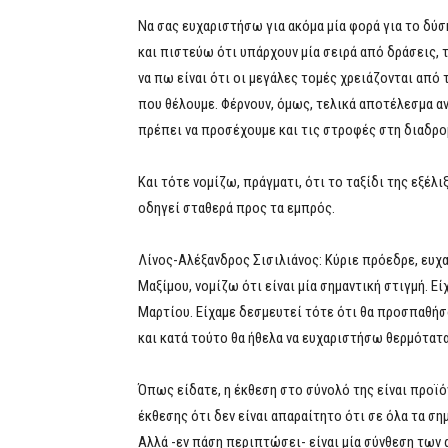
Να σας ευχαριστήσω για ακόμα μία φορά για το δύ
και πιστεύω ότι υπάρχουν μία σειρά από δράσεις,
να πω είναι ότι οι μεγάλες τομές χρειάζονται από
που θέλουμε. Φέρνουν, όμως, τελικά αποτέλεσμα αν 
πρέπει να προσέχουμε και τις στροφές στη διαδρο
Και τότε νομίζω, πράγματι, ότι το ταξίδι της εξέλι
οδηγεί σταθερά προς τα εμπρός.
Λίνος-Αλέξανδρος Σισιλιάνος: Κύριε πρόεδρε, ευχ
Μαξίμου, νομίζω ότι είναι μία σημαντική στιγμή. Ε
Μαρτίου. Είχαμε δεσμευτεί τότε ότι θα προσπαθήσο
και κατά τούτο θα ήθελα να ευχαριστήσω θερμότατα
Όπως είδατε, η έκθεση στο σύνολό της είναι προϊό
έκθεσης ότι δεν είναι απαραίτητο ότι σε όλα τα 
Αλλά -εν πάση περιπτώσει- είναι μία σύνθεση των