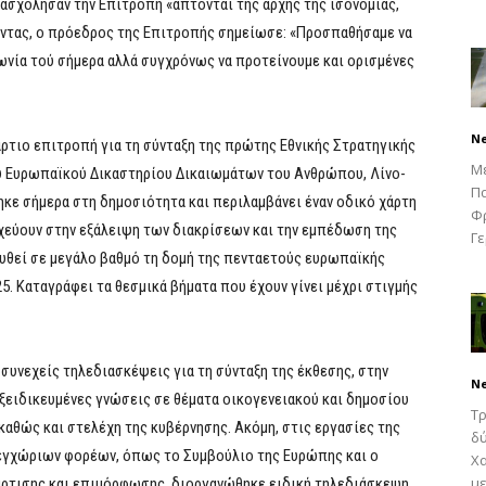
σχόλησαν την Επιτροπή «άπτονται της αρχής της ισονομίας,
νοντας, ο πρόεδρος της Επιτροπής σημείωσε: «Προσπαθήσαμε να
νωνία τού σήμερα αλλά συγχρόνως να προτείνουμε και ορισμένες
N
ιο επιτροπή για τη σύνταξη της πρώτης Εθνικής Στρατηγικής
Μ
υ Ευρωπαϊκού Δικαστηρίου Δικαιωμάτων του Ανθρώπου, Λίνο-
Πα
ηκε σήμερα στη δημοσιότητα και περιλαμβάνει έναν οδικό χάρτη
Φρ
χεύουν στην εξάλειψη των διακρίσεων και την εμπέδωση της
Γε
υθεί σε μεγάλο βαθμό τη δομή της πενταετούς ευρωπαϊκής
5. Καταγράφει τα θεσμικά βήματα που έχουν γίνει μέχρι στιγμής
 συνεχείς τηλεδιασκέψεις για τη σύνταξη της έκθεσης, στην
N
εξειδικευμένες γνώσεις σε θέματα οικογενειακού και δημοσίου
Τρ
αθώς και στελέχη της κυβέρνησης. Ακόμη, στις εργασίες της
δύ
εγχώριων φορέων, όπως το Συμβούλιο της Ευρώπης και ο
Χα
με
τάρτισης και επιμόρφωσης, διοργανώθηκε ειδική τηλεδιάσκεψη