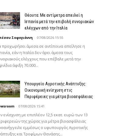
Θέουτα: Με αντίμετρα απειλεί η
Ισπανία μετά την επιβολή συνοριακών
ελέγχων από την Ιταλία
πέσσυ Σοφογιάννη
-
07/08/2026 15:55
 προχωρήσει άμεσα σε αντίποινα απείλησε η
πανία, εάν η Ιταλία δεν άρει άμεσα τους
νοριακούς ελέγχους που επέβαλε μετά την
φνίδια άφιξη 70.000...
Υπουργείο Αγροτικής Ανάπτυξης:
Οικονομική ενίσχυση στις
Περιφέρειες για μέτρα βιοασφάλειας
ewsroom
-
07/08/2026 15:41
ν ενίσχυση με επιπλέον 12,5 εκατ. ευρώ των 13
ριφερειών της χώρας για μέτρα βιοασφάλειας
ροανήγγειλε εμμέσως ο υφυπουργός Αγροτικής
άπτυξης και Τροφίμων Θανάσης...