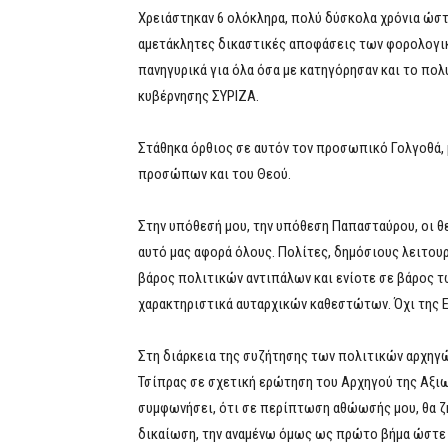
Χρειάστηκαν 6 ολόκληρα, πολύ δύσκολα χρόνια ώστ
αμετάκλητες δικαστικές αποφάσεις των φορολογικ
πανηγυρικά για όλα όσα με κατηγόρησαν και το π
κυβέρνησης ΣΥΡΙΖΑ.
Στάθηκα όρθιος σε αυτόν τον προσωπικό Γολγοθά, 
προσώπων και του Θεού.
Στην υπόθεσή μου, την υπόθεση Παπασταύρου, οι θε
αυτό μας αφορά όλους. Πολίτες, δημόσιους λειτουρ
βάρος πολιτικών αντιπάλων και ενίοτε σε βάρος τ
χαρακτηριστικά αυταρχικών καθεστώτων. Όχι της Ε
Στη διάρκεια της συζήτησης των πολιτικών αρχηγ
Τσίπρας σε σχετική ερώτηση του Αρχηγού της Αξι
συμφωνήσει, ότι σε περίπτωση αθώωσής μου, θα 
δικαίωση, την αναμένω όμως ως πρώτο βήμα ώστε α