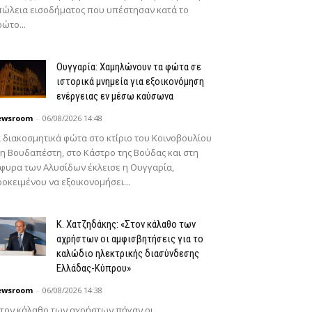
ώλεια εισοδήματος που υπέστησαν κατά το
ώτο...
Ουγγαρία: Χαμηλώνουν τα φώτα σε
ιστορικά μνημεία για εξοικονόμηση
ενέργειας εν μέσω καύσωνα
ewsroom
-
06/08/2026 14:48
 διακοσμητικά φώτα στο κτίριο του Κοινοβουλίου
η Βουδαπέστη, στο Κάστρο της Βούδας και στη
φυρα των Αλυσίδων έκλεισε η Ουγγαρία,
οκειμένου να εξοικονομήσει...
Κ. Χατζηδάκης: «Στον κάλαθο των
αχρήστων οι αμφισβητήσεις για το
καλώδιο ηλεκτρικής διασύνδεσης
Ελλάδας-Κύπρου»
ewsroom
-
06/08/2026 14:38
τον κάλαθο των αχρήστων πήγαν οι