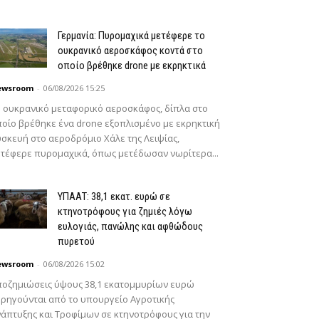
Γερμανία: Πυρομαχικά μετέφερε το
ουκρανικό αεροσκάφος κοντά στο
οποίο βρέθηκε drone με εκρηκτικά
ewsroom
-
06/08/2026 15:25
 ουκρανικό μεταφορικό αεροσκάφος, δίπλα στο
οίο βρέθηκε ένα drone εξοπλισμένο με εκρηκτική
σκευή στο αεροδρόμιο Χάλε της Λειψίας,
τέφερε πυρομαχικά, όπως μετέδωσαν νωρίτερα...
ΥΠΑΑΤ: 38,1 εκατ. ευρώ σε
κτηνοτρόφους για ζημιές λόγω
ευλογιάς, πανώλης και αφθώδους
πυρετού
ewsroom
-
06/08/2026 15:02
οζημιώσεις ύψους 38,1 εκατομμυρίων ευρώ
ρηγούνται από το υπουργείο Αγροτικής
άπτυξης και Τροφίμων σε κτηνοτρόφους για την