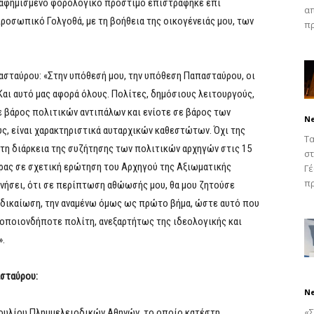
ιαφημισμένο φορολογικό πρόστιμο επιστράφηκε επί
απ
προσωπικό Γολγοθά, με τη βοήθεια της οικογένειάς μου, των
πρ
ασταύρου: «Στην υπόθεσή μου, την υπόθεση Παπασταύρου, οι
Και αυτό μας αφορά όλους. Πολίτες, δημόσιους λειτουργούς,
ε βάρος πολιτικών αντιπάλων και ενίοτε σε βάρος των
N
ς, είναι χαρακτηριστικά αυταρχικών καθεστώτων. Όχι της
Τα
Στη διάρκεια της συζήτησης των πολιτικών αρχηγών στις 15
στ
ρας σε σχετική ερώτηση του Αρχηγού της Αξιωματικής
Γέ
πρ
νήσει, ότι σε περίπτωση αθώωσής μου, θα μου ζητούσε
δικαίωση, την αναμένω όμως ως πρώτο βήμα, ώστε αυτό που
ε οποιονδήποτε πολίτη, ανεξαρτήτως της ιδεολογικής και
».
σταύρου:
N
«Σ
ουλίου Πλημμελειοδικών Αθηνών, το οποίο κατέστη