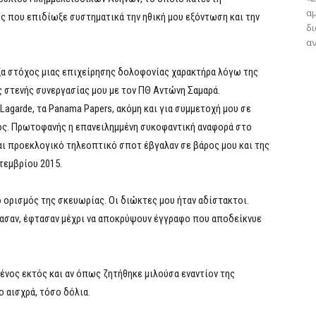
αμ
 που επιδίωξε συστηματικά την ηθική μου εξόντωση και την
δ
αν
ρξα στόχος μιας επιχείρησης δολοφονίας χαρακτήρα λόγω της
ς στενής συνεργασίας μου με τον ΠΘ Αντώνη Σαμαρά.
Lagarde, τα Panama Papers, ακόμη και για συμμετοχή μου σε
ς. Πρωτοφανής η επανειλημμένη συκοφαντική αναφορά στο
και προεκλογικό τηλεοπτικό σποτ έβγαλαν σε βάρος μου και της
τεμβρίου 2015.
ο ορισμός της σκευωρίας. Οι διώκτες μου ήταν αδίστακτοι.
ίασαν, έφτασαν μέχρι να αποκρύψουν έγγραφο που αποδείκνυε
νος εκτός και αν όπως ζητήθηκε μιλούσα εναντίον της
 αισχρά, τόσο δόλια.