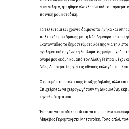
αμετάκλητο, ηττήθηκε ολοκληρωτικά το παρακράτος
ποινική μου καταδίκη.
Τα τελευταία έξι χρόνια δαιμονοποιήθηκα και υπή
πολιτικής μου δράσης με τη Νέα Δημοκρατία και τη
Εκατοντάδες τα δημοσιεύματα λάσπης για τη λίστα 
εγκληματική οργάνωση ξεπλύματος μαύρου χρήματο
όνομά μου ακόμη και από τον Αλέξη Τσίπρα, μέχρι 
Νέας Δημοκρατίας για τις εθνικές εκλογές του Σεπ
Ο ορισμός της πολιτικής δίωξης δηλαδή, αλλά και 
Επιχείρησαν να χειραγωγήσουν τη Δικαιοσύνη, εκβ
την αθωότητά μου.
Έπρεπε να καταδικαστώ και να παραμείνω αμαυρωμέ
Μαρέβας Γκραμπόφσκι Μητσοτάκη. Τόσο απλά, τόσο