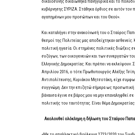
δικαιοσύνης δικαιώθηκα πανηγυρικά και το πολυδ
κυβέρνησης ΣΥΡΙΖΑ. Στάθηκα όρθιος σε αυτόν τον 
αγαπημένων μου προσώπων και του Θεού».
Και καταλήγει στην ανακοίνωσή του ο Σταύρος Παπ
θεσμοί της Πολιτείας μας αποδείχτηκαν ασθενείς. 
πολιτική ηγεσία. Οι στημένες πολιτικές διώξεις σ
συζύγων, των οικογενειών και των συνεργατών του
Ελληνικής Δημοκρατίας. Και πρέπει να εκλείψουν. 
Απριλίου 2016, ο τότε Πρωθυπουργός Αλέξης Τσίπ
Αντιπολίτευσης, Κυριάκου Μητσοτάκη, είχε συμφω
συγγνώμη. Δεν την επιζητώ σήμερα ως προσωπική 
βάναυσα έγινε σε βάρος μου να μην επαναληφθεί σ
πολιτικής του ταυτότητας. Είναι θέμα Δημοκρατίας
Ακολουθεί ολόκληρη η δήλωση του Σταύρου Παπα
«Με το απαλλακτικό βούλευμα 2723/2020 του Συμβ