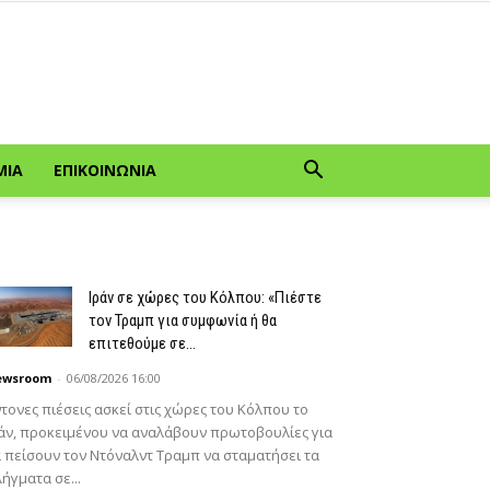
ΜΊΑ
ΕΠΙΚΟΙΝΩΝΊΑ
Ιράν σε χώρες του Κόλπου: «Πιέστε
τον Τραμπ για συμφωνία ή θα
επιτεθούμε σε...
ewsroom
-
06/08/2026 16:00
τονες πιέσεις ασκεί στις χώρες του Κόλπου το
άν, προκειμένου να αναλάβουν πρωτοβουλίες για
 πείσουν τον Ντόναλντ Τραμπ να σταματήσει τα
ήγματα σε...