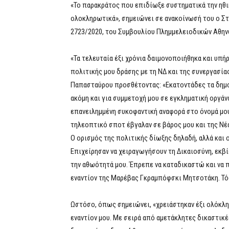
«Το παρακράτος που επιδίωξε συστηματικά την ηθι
ολοκληρωτικά», σημειώνει σε ανακοίνωσή του ο Σ
2723/2020, του Συμβουλίου Πλημμελειοδικών Αθην
«Τα τελευταία έξι χρόνια δαιμονοποιήθηκα και υπ
πολιτικής μου δράσης με τη ΝΔ και της συνεργασία
Παπασταύρου προσθέτοντας: «Εκατοντάδες τα δημοσ
ακόμη και για συμμετοχή μου σε εγκληματική οργ
επανειλημμένη συκοφαντική αναφορά στο όνομά μου
τηλεοπτικό σποτ έβγαλαν σε βάρος μου και της Νέα
Ο ορισμός της πολιτικής δίωξης δηλαδή, αλλά και 
Επιχείρησαν να χειραγωγήσουν τη Δικαιοσύνη, εκβ
την αθωότητά μου. Έπρεπε να καταδικαστώ και να 
εναντίον της Μαρέβας Γκραμπόφσκι Μητσοτάκη. Τόσ
Ωστόσο, όπως σημειώνει, «χρειάστηκαν έξι ολόκλη
εναντίον μου. Με σειρά από αμετάκλητες δικαστικ