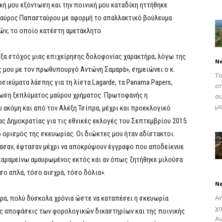
κή μου εξόντωση και την ποινική μου καταδίκη ηττήθηκε
ταύρος Παπασταύρου με αφορμή το απαλλακτικό βούλευμα
ών, το οποίο κατέστη αμετάκλητο.
ήρξα στόχος μιας επιχείρησης δολοφονίας χαρακτήρα, λόγω της
N
ς μου με τον πρωθυπουργό Αντώνη Σαμαρά», σημειώνει ο κ.
Το
ιεύματα λάσπης για τη λίστα Lagarde, τα Panama Papers,
οπ
άνωση ξεπλύματος μαύρου χρήματος. Πρωτοφανής η
συ
με
 ακόμη και από τον Αλέξη Τσίπρα, μέχρι και προεκλογικό
ς Δημοκρατίας για τις εθνικές εκλογές του Σεπτεμβρίου 2015.
ο ορισμός της σκευωρίας. Οι διώκτες μου ήταν αδίστακτοι.
ίασαν, έφτασαν μέχρι να αποκρύψουν έγγραφο που αποδείκνυε
παραμείνω αμαυρωμένος εκτός και αν όπως ζητήθηκε μιλούσα
ο απλά, τόσο αισχρά, τόσο δόλια».
N
Απ
ρα, πολύ δύσκολα χρόνια ώστε να καταπέσει η σκευωρία
χο
ές αποφάσεις των φορολογικών δικαστηρίων και της ποινικής
Αν