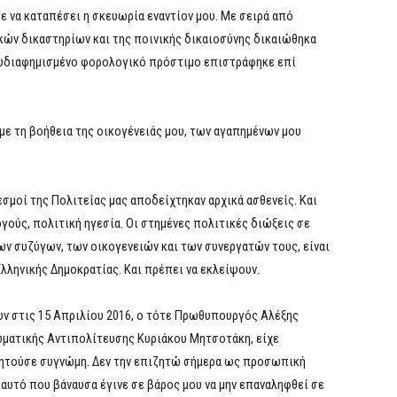
ε να καταπέσει η σκευωρία εναντίον μου. Με σειρά από
ών δικαστηρίων και της ποινικής δικαιοσύνης δικαιώθηκα
ολυδιαφημισμένο φορολογικό πρόστιμο επιστράφηκε επί
με τη βοήθεια της οικογένειάς μου, των αγαπημένων μου
σμοί της Πολιτείας μας αποδείχτηκαν αρχικά ασθενείς. Και
γούς, πολιτική ηγεσία. Οι στημένες πολιτικές διώξεις σε
ων συζύγων, των οικογενειών και των συνεργατών τους, είναι
λληνικής Δημοκρατίας. Και πρέπει να εκλείψουν.
ών στις 15 Απριλίου 2016, ο τότε Πρωθυπουργός Αλέξης
ωματικής Αντιπολίτευσης Κυριάκου Μητσοτάκη, είχε
ζητούσε συγνώμη. Δεν την επιζητώ σήμερα ως προσωπική
υτό που βάναυσα έγινε σε βάρος μου να μην επαναληφθεί σε