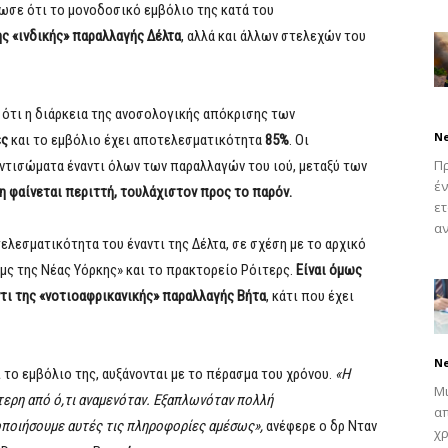
ωσε ότι το μονοδοσικό εμβόλιο της κατά του
ης «ινδικής» παραλλαγής Δέλτα
, αλλά και άλλων στελεχών του
ν ότι η διάρκεια της ανοσολογικής απόκρισης των
N
ες
και το εμβόλιο έχει αποτελεσματικότητα
85%
. Οι
Πρ
ντισώματα έναντι όλων των παραλλαγών του ιού, μεταξύ των
έν
η φαίνεται περιττή, τουλάχιστον προς το παρόν.
ετ
αν
ελεσματικότητα του έναντι της Δέλτα, σε σχέση με το αρχικό
ιμς της Νέας Υόρκης» και το πρακτορείο Ρόιτερς.
Είναι όμως
ντι της «νοτιοαφρικανικής» παραλλαγής Βήτα
, κάτι που έχει
N
 το εμβόλιο της, αυξάνονται με το πέρασμα του χρόνου.
«Η
Μι
τερη από ό,τι αναμενόταν. Εξαπλωνόταν πολλή
απ
οποιήσουμε αυτές τις πληροφορίες αμέσως»,
ανέφερε ο δρ Νταν
χρ