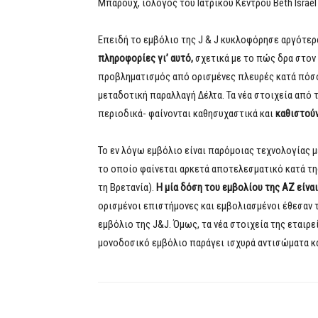
Μπαρούχ, ιολόγος του Ιατρικού Κέντρου Beth Israe
Επειδή το εμβόλιο της J & J κυκλοφόρησε αργότερα
πληροφορίες γι’ αυτό,
σχετικά με το πώς δρα στον 
προβληματισμός από ορισμένες πλευρές κατά πόσο
μεταδοτική παραλλαγή Δέλτα. Τα νέα στοιχεία από 
περιοδικά- φαίνονται καθησυχαστικά και
καθιστούν
Το εν λόγω εμβόλιο είναι παρόμοιας τεχνολογίας μ
το οποίο φαίνεται αρκετά αποτελεσματικό κατά τη
τη Βρετανία).
Η μία δόση του εμβολίου της ΑΖ είνα
ορισμένοι επιστήμονες και εμβολιασμένοι έθεσαν τ
εμβόλιο της J&J. Όμως, τα νέα στοιχεία της εταιρε
μονοδοσικό εμβόλιο παράγει ισχυρά αντισώματα και