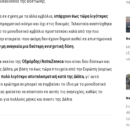
l Deaconess της Βοστώνης.
αφ
 σε σχέση με τα άλλα εμβόλια,
υπάρχουν έως τώρα λιγότερες
πραγματικό κόσμο και όχι στις δοκιμές. Τελευταία αναπτύχθηκε
 το μονοδοσικό εμβόλιο προστατεύει καλά από την πιο
την εταιρεία -που ακόμη δεν έχουν δημοσιευθεί σε επιστημονικά
N
 μη αναγκαία μια δεύτερη ενισχυτική δόση.
Μι
εξ
να
ε εκείνο της
Οξφόρδης/AstraZeneca
που είναι δύο δόσεων και
ς Δέλτα, με βάση τα έως τώρα στοιχεία από την Ευρώπη (κυρίως
ι πολύ λιγότερο αποτελεσματική κατά της Δέλτα,
γι’ αυτό
ο ερώτημα αν μπορεί να συμβαίνει το ίδιο με το μονοδοσικό
ίας φαίνεται να απαντούν σε αυτές τις ανησυχίες, καθώς το
N
 για πολλούς μήνες και έναντι της Δέλτα.
Εν
46
τρ
συ