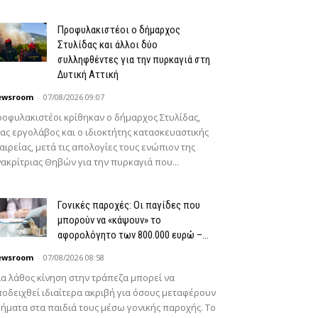
Προφυλακιστέοι ο δήμαρχος
Στυλίδας και άλλοι δύο
συλληφθέντες για την πυρκαγιά στη
Δυτική Αττική
ewsroom
-
07/08/2026 09:07
οφυλακιστέοι κρίθηκαν ο δήμαρχος Στυλίδας,
ας εργολάβος και ο ιδιοκτήτης κατασκευαστικής
αιρείας, μετά τις απολογίες τους ενώπιον της
ακρίτριας Θηβών για την πυρκαγιά που...
Γονικές παροχές: Οι παγίδες που
μπορούν να «κάψουν» το
αφορολόγητο των 800.000 ευρώ –...
ewsroom
-
07/08/2026 08:58
α λάθος κίνηση στην τράπεζα μπορεί να
οδειχθεί ιδιαίτερα ακριβή για όσους μεταφέρουν
ήματα στα παιδιά τους μέσω γονικής παροχής. Το