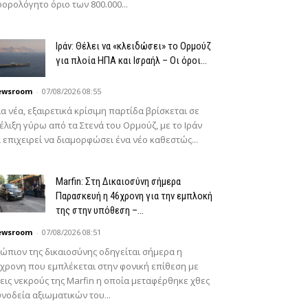
ορολόγητο όριο των 800.000...
Ιράν: Θέλει να «κλειδώσει» το Ορμούζ
για πλοία ΗΠΑ και Ισραήλ – Οι όροι...
ewsroom
-
07/08/2026 08:55
α νέα, εξαιρετικά κρίσιμη παρτίδα βρίσκεται σε
έλιξη γύρω από τα Στενά του Ορμούζ, με το Ιράν
 επιχειρεί να διαμορφώσει ένα νέο καθεστώς...
Marfin: Στη Δικαιοσύνη σήμερα
Παρασκευή η 46χρονη για την εμπλοκή
της στην υπόθεση –...
ewsroom
-
07/08/2026 08:51
ώπιον της δικαιοσύνης οδηγείται σήμερα η
χρονη που εμπλέκεται στην φονική επίθεση με
εις νεκρούς της Marfin η οποία μεταφέρθηκε χθες
νοδεία αξιωματικών του...