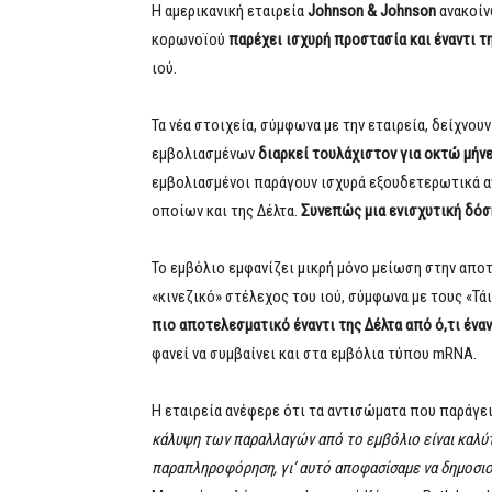
Η αμερικανική εταιρεία
Johnson & Johnson
ανακοίν
κορωνοϊού
παρέχει ισχυρή προστασία και έναντι τ
ιού.
Τα νέα στοιχεία, σύμφωνα με την εταιρεία, δείχνου
εμβολιασμένων
διαρκεί τουλάχιστον για οκτώ μήν
εμβολιασμένοι παράγουν ισχυρά εξουδετερωτικά α
οποίων και της Δέλτα.
Συνεπώς μια ενισχυτική δόσ
Το εμβόλιο εμφανίζει μικρή μόνο μείωση στην αποτ
«κινεζικό» στέλεχος του ιού, σύμφωνα με τους «Τά
πιο αποτελεσματικό έναντι της Δέλτα από ό,τι ένα
φανεί να συμβαίνει και στα εμβόλια τύπου mRNA.
Η εταιρεία ανέφερε ότι τα αντισώματα που παράγει
κάλυψη των παραλλαγών από το εμβόλιο είναι καλύ
παραπληροφόρηση, γι’ αυτό αποφασίσαμε να δημοσι