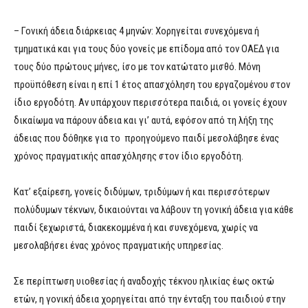
– Γονική άδεια διάρκειας 4 μηνών: Χορηγείται συνεχόμενα ή
τμηματικά και για τους δύο γονείς με επίδομα από τον ΟΑΕΔ για
τους δύο πρώτους μήνες, ίσο με τον κατώτατο μισθό. Μόνη
προϋπόθεση είναι η επί 1 έτος απασχόληση του εργαζομένου στον
ίδιο εργοδότη. Αν υπάρχουν περισσότερα παιδιά, οι γονείς έχουν
δικαίωμα να πάρουν άδεια και γι’ αυτά, εφόσον από τη λήξη της
άδειας που δόθηκε για το προηγούμενο παιδί μεσολάβησε ένας
χρόνος πραγματικής απασχόλησης στον ίδιο εργοδότη.
Κατ’ εξαίρεση, γονείς διδύμων, τριδύμων ή και περισσότερων
πολύδυμων τέκνων, δικαιούνται να λάβουν τη γονική άδεια για κάθε
παιδί ξεχωριστά, διακεκομμένα ή και συνεχόμενα, χωρίς να
μεσολαβήσει ένας χρόνος πραγματικής υπηρεσίας.
Σε περίπτωση υιοθεσίας ή αναδοχής τέκνου ηλικίας έως οκτώ
ετών, η γονική άδεια χορηγείται από την ένταξη του παιδιού στην