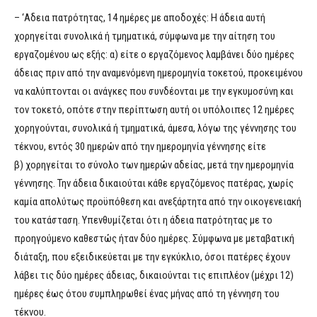
– ‘Αδεια πατρότητας, 14 ημέρες με αποδοχές: Η άδεια αυτή
χορηγείται συνολικά ή τμηματικά, σύμφωνα με την αίτηση του
εργαζομένου ως εξής: α) είτε ο εργαζόμενος λαμβάνει δύο ημέρες
άδειας πριν από την αναμενόμενη ημερομηνία τοκετού, προκειμένου
να καλύπτονται οι ανάγκες που συνδέονται με την εγκυμοσύνη και
τον τοκετό, οπότε στην περίπτωση αυτή οι υπόλοιπες 12 ημέρες
χορηγούνται, συνολικά ή τμηματικά, άμεσα, λόγω της γέννησης του
τέκνου, εντός 30 ημερών από την ημερομηνία γέννησης είτε
β) χορηγείται το σύνολο των ημερών αδείας, μετά την ημερομηνία
γέννησης. Την άδεια δικαιούται κάθε εργαζόμενος πατέρας, χωρίς
καμία απολύτως προϋπόθεση και ανεξάρτητα από την οικογενειακή
του κατάσταση. Υπενθυμίζεται ότι η άδεια πατρότητας με το
προηγούμενο καθεστώς ήταν δύο ημέρες. Σύμφωνα με μεταβατική
διάταξη, που εξειδικεύεται με την εγκύκλιο, όσοι πατέρες έχουν
λάβει τις δύο ημέρες άδειας, δικαιούνται τις επιπλέον (μέχρι 12)
ημέρες έως ότου συμπληρωθεί ένας μήνας από τη γέννηση του
τέκνου.