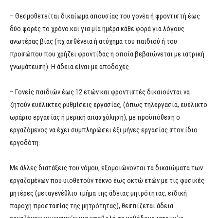
– Θεσμοθετείται δικαίωμα απουσίας του γονέα ή φροντιστή έως
δύο φορές το χρόνο και για μία ημέρα κάθε φορά για λόγους
ανωτέρας βίας (πχ ασθένεια ή ατύχημα του παιδιού ή του
προσώπου που χρήζει φροντίδας η οποία βεβαιώνεται με ιατρική
γνωμάτευση). Η άδεια είναι με αποδοχές.
– Γονείς παιδιών έως 12 ετών και φροντιστές δικαιούνται να
ζητούν ευέλικτες ρυθμίσεις εργασίας, (όπως τηλεργασία, ευέλικτο
ωράριο εργασίας ή μερική απασχόληση), με προϋπόθεση ο
εργαζόμενος να έχει συμπληρώσει έξι μήνες εργασίας στον ίδιο
εργοδότη.
Με άλλες διατάξεις του νόμου, εξομοιώνονται τα δικαιώματα των
εργαζομένων που υιοθετούν τέκνο έως οκτώ ετών με τις φυσικές
μητέρες (μεταγενέθλιο τμήμα της άδειας μητρότητας, ειδική
παροχή προστασίας της μητρότητας), θεσπίζεται άδεια