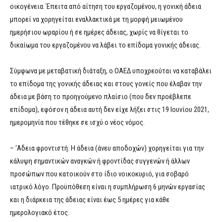
οικογένεια. Έπειτα από αίτηση του εργαζομένου, η γονική άδεια
μπορεί να χορηγείται εναλλακτικά με τη μορφή μειωμένου
ημερήσιου ωραρίου ή σε ημέρες άδειας, χωρίς να θίγεται το
δικαίωμα του εργαζομένου να λάβει το επίδομα γονικής άδειας.
Σύμφωνα με μεταβατική διάταξη, ο ΟΑΕΔ υποχρεούται να καταβάλει
το επίδομα της γονικής άδειας και στους γονείς που έλαβαν την
άδεια με βάση το προηγούμενο πλαίσιο (που δεν προέβλεπε
επίδομα), εφόσον η άδεια αυτή δεν είχε λήξει στις 19 Ιουνίου 2021,
ημερομηνία που τέθηκε σε ισχύ ο νέος νόμος.
– ‘Αδεια φροντιστή: Η άδεια (άνευ αποδοχών) χορηγείται για την
κάλυψη σημαντικών αναγκών ή φροντίδας συγγενών ή άλλων
προσώπων που κατοικούν στο ίδιο νοικοκυριό, για σοβαρό
ιατρικό λόγο. Προϋπόθεση είναι η συμπλήρωση 6 μηνών εργασίας
και η διάρκεια της άδειας είναι έως 5 ημέρες για κάθε
ημερολογιακό έτος.