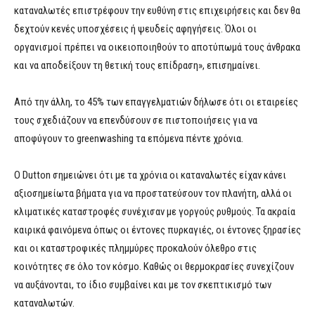
καταναλωτές επιστρέφουν την ευθύνη στις επιχειρήσεις και δεν θα
δεχτούν κενές υποσχέσεις ή ψευδείς αφηγήσεις. Όλοι οι
οργανισμοί πρέπει να οικειοποιηθούν το αποτύπωμά τους άνθρακα
και να αποδείξουν τη θετική τους επίδραση», επισημαίνει.
Από την άλλη, το 45% των επαγγελματιών δήλωσε ότι οι εταιρείες
τους σχεδιάζουν να επενδύσουν σε πιστοποιήσεις για να
αποφύγουν το greenwashing τα επόμενα πέντε χρόνια.
Ο Dutton σημειώνει ότι με τα χρόνια οι καταναλωτές είχαν κάνει
αξιοσημείωτα βήματα για να προστατεύσουν τον πλανήτη, αλλά οι
κλιματικές καταστροφές συνέχισαν με γοργούς ρυθμούς. Τα ακραία
καιρικά φαινόμενα όπως οι έντονες πυρκαγιές, οι έντονες ξηρασίες
και οι καταστροφικές πλημμύρες προκαλούν όλεθρο στις
κοινότητες σε όλο τον κόσμο. Καθώς οι θερμοκρασίες συνεχίζουν
να αυξάνονται, το ίδιο συμβαίνει και με τον σκεπτικισμό των
καταναλωτών.