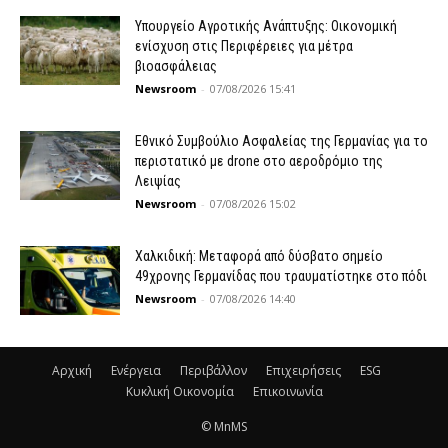
Υπουργείο Αγροτικής Ανάπτυξης: Οικονομική
ενίσχυση στις Περιφέρειες για μέτρα
βιοασφάλειας
Newsroom
-
07/08/2026 15:41
Εθνικό Συμβούλιο Ασφαλείας της Γερμανίας για το
περιστατικό με drone στο αεροδρόμιο της
Λειψίας
Newsroom
-
07/08/2026 15:02
Χαλκιδική: Μεταφορά από δύσβατο σημείο
49χρονης Γερμανίδας που τραυματίστηκε στο πόδι
Newsroom
-
07/08/2026 14:40
Αρχική
Ενέργεια
Περιβάλλον
Επιχειρήσεις
ESG
Κυκλική Οικονομία
Επικοινωνία
© MnMS