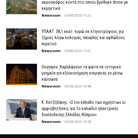
αεροσκάφος κοντά στο οποίο βρέθηκε drone με
εκρηκτικά
Newsroom
-
06/08/2026 15:25
ΥΠΑΑΤ: 38,1 εκατ. ευρώ σε κτηνοτρόφους για
ζημιές λόγω ευλογιάς, πανώλης και αφθώδους
πυρετού
Newsroom
-
06/08/2026 15:02
Ουγγαρία: Χαμηλώνουν τα φώτα σε ιστορικά
μνημεία για εξοικονόμηση ενέργειας εν μέσω
καύσωνα
Newsroom
-
06/08/2026 14:48
Κ. Χατζηδάκης: «Στον κάλαθο των αχρήστων οι
αμφισβητήσεις για το καλώδιο ηλεκτρικής
διασύνδεσης Ελλάδας-Κύπρου»
Newsroom
-
06/08/2026 14:38