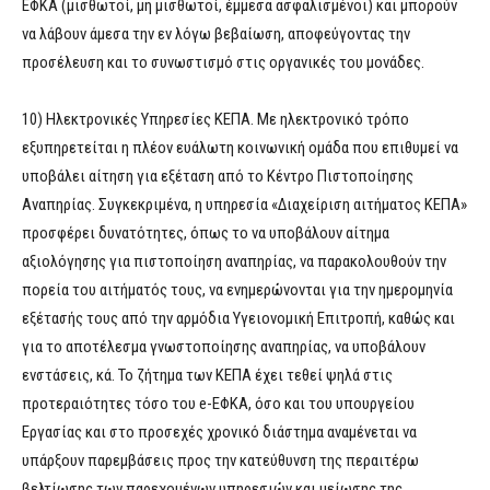
ΕΦΚΑ (μισθωτοί, μη μισθωτοί, έμμεσα ασφαλισμένοι) και μπορούν
να λάβουν άμεσα την εν λόγω βεβαίωση, αποφεύγοντας την
προσέλευση και το συνωστισμό στις οργανικές του μονάδες.
10) Ηλεκτρονικές Υπηρεσίες ΚΕΠΑ. Με ηλεκτρονικό τρόπο
εξυπηρετείται η πλέον ευάλωτη κοινωνική ομάδα που επιθυμεί να
υποβάλει αίτηση για εξέταση από το Κέντρο Πιστοποίησης
Αναπηρίας. Συγκεκριμένα, η υπηρεσία «Διαχείριση αιτήματος ΚΕΠΑ»
προσφέρει δυνατότητες, όπως το να υποβάλουν αίτημα
αξιολόγησης για πιστοποίηση αναπηρίας, να παρακολουθούν την
πορεία του αιτήματός τους, να ενημερώνονται για την ημερομηνία
εξέτασής τους από την αρμόδια Υγειονομική Επιτροπή, καθώς και
για το αποτέλεσμα γνωστοποίησης αναπηρίας, να υποβάλουν
ενστάσεις, κά. Το ζήτημα των ΚΕΠΑ έχει τεθεί ψηλά στις
προτεραιότητες τόσο του e-ΕΦΚΑ, όσο και του υπουργείου
Εργασίας και στο προσεχές χρονικό διάστημα αναμένεται να
υπάρξουν παρεμβάσεις προς την κατεύθυνση της περαιτέρω
βελτίωσης των παρεχομένων υπηρεσιών και μείωσης της