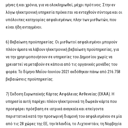
μήνες ή και χρόνια, για να ολοκληρωθεί, μέχρι πρότινος. Στην εν
λόγω ηλεκτρονική υπηρεσία πρόκειται να ενταχθούν σύντομα και οι
υπόλοιπες κατηγορίες ασφαλισμένων, πλην των μισθωτών, που
είναι ήδη ενταγμένοι.
6) Βεβαίωση προϋπηρεσίας. Οι μισθωτοί ασφαλισμένοι μπορούν
πλέον άμεσα να λάβουν ηλεκτρονική βεβαίωση προϋπηρεσίας, για
να την χρησιμοποιήσουν σε υπηρεσίες του Δημοσίου χωρίς να
χρειαστεί να μεταβούν σε κάποια από τις οργανικές μονάδες του
φορέα. Το δίμηνο Μαΐου-Ιουνίου 2021 εκδόθηκαν πάνω από 216.758
βεβαιώσεις προϋπηρεσίας.
7) Έκδοση Ευρωπαϊκής Κάρτας Ασφάλειας Ασθενείας (ΕΚΑΑ). Η
υπηρεσία αυτή παρέχει πλέον ηλεκτρονικά τη δωρεάν κάρτα που
προσφέρει πρόσβαση σε ιατρικά αναγκαία και επείγοντα
περιστατικά κατά την προσωρινή διαμονή του ασφαλισμένου σε μία
από τις 28 χώρες της ΕΕ, την Ισλανδία, το Λιχτενστάιν, τη Νορβηγία