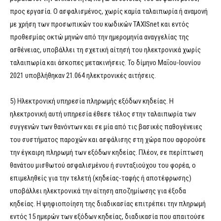
προς εργασία. Ο ασφαλισμένος, χωρίς καμία ταλαιπωρία ή αναμονή
με χρήση των προσωπικών του κωδικών TAXISnet και εντός
προθεσμίας οκτώ μηνών από την ημερομηνία αναγγελίας της
ασθένειας, υποβάλλει τη σχετική αίτησή του ηλεκτρονικά χωρίς
ταλαιπωρία και άσκοπες μετακινήσεις. Το δίμηνο Μαΐου-Ιουνίου
2021 υποβλήθηκαν 21.064 ηλεκτρονικές αιτήσεις.
5) Ηλεκτρονική υπηρεσία πληρωμής εξόδων κηδείας. Η
ηλεκτρονική αυτή υπηρεσία έθεσε τέλος στην ταλαιπωρία των
συγγενών των θανόντων και σε μία από τις βασικές παθογένειες
του συστήματος παροχών και ασφάλισης στη χώρα που αφορούσε
την έγκαιρη πληρωμή των εξόδων κηδείας. Πλέον, σε περίπτωση
θανάτου μισθωτού ασφαλισμένου ή συνταξιούχου του φορέα, ο
επιμεληθείς για την τελετή (κηδείας-ταφής ή αποτέφρωσης)
υποβάλλει ηλεκτρονικά την αίτηση αποζημίωσης για έξοδα
κηδείας. Η ψηφιοποίηση της διαδικασίας επιτρέπει την πληρωμή
εντός 15 ημερών των εξόδων κηδείας, διαδικασία που απαιτούσε