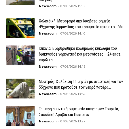
Newsroom
-
07/08/2026 15:02
Χαλκιδική: Μεταφορά από δύσβατο σημείο
49χρονης Γερμανίδας που τραυματίστηκε στο πόδι
Newsroom
-
07/08/2026 14:40
Ισπανία: Εξαρθρώθηκε πολυμελές κύκλωμα που
διακινούσε ναρκωτικά και μετανάστες – 24 εκατ.
ευρώ τα...
Newsroom
-
07/08/2026 14:16
Μυστράς: Φυλάκιση 11 μηνών με αναστολή για τον
55χρονο που κρατούσε τον νεκρό πατέρα...
Newsroom
-
07/08/2026 13:54
Τριμερή αμυντική συμφωνία υπέγραψαν Τουρκία,
Σαουδική Αραβία και Πακιστάν
Newsroom
-
07/08/2026 13:27