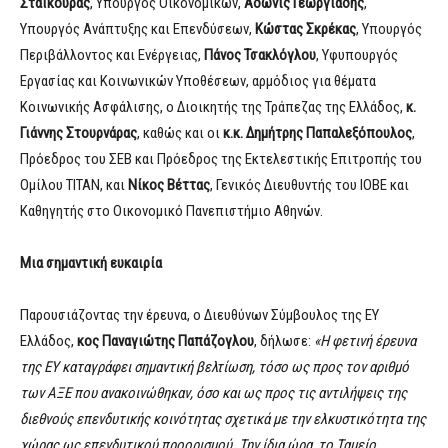
Σταϊκούρας
, Υπουργός Οικονομικών,
Άδωνις Γεωργιάδης
,
Υπουργός Ανάπτυξης και Επενδύσεων,
Κώστας Σκρέκας
, Υπουργός
Περιβάλλοντος και Ενέργειας,
Πάνος Τσακλόγλου
, Υφυπουργός
Εργασίας και Κοινωνικών Υποθέσεων, αρμόδιος για θέματα
Κοινωνικής Ασφάλισης, ο Διοικητής της Τράπεζας της Ελλάδος,
κ.
Γιάννης Στουρνάρας
, καθώς και οι
κ.κ.
Δημήτρης Παπαλεξόπουλος
,
Πρόεδρος του ΣΕΒ και Πρόεδρος της Εκτελεστικής Επιτροπής του
Ομίλου ΤΙΤΑΝ, και
Νίκος Βέττας
, Γενικός Διευθυντής του ΙΟΒΕ και
Καθηγητής στο Οικονομικό Πανεπιστήμιο Αθηνών.
Μια σημαντική ευκαιρία
Παρουσιάζοντας την έρευνα, ο Διευθύνων Σύμβουλος της ΕΥ
Ελλάδος,
κος Παναγιώτης Παπάζογλου
, δήλωσε:
«Η φετινή έρευνα
της ΕΥ καταγράφει σημαντική βελτίωση, τόσο ως προς τον αριθμό
των ΑΞΕ που ανακοινώθηκαν, όσο και ως προς τις αντιλήψεις της
διεθνούς επενδυτικής κοινότητας σχετικά με την ελκυστικότητα της
χώρας ως επενδυτικού προορισμού. Την ίδια ώρα,
το Ταμείο