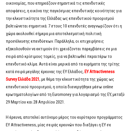
οικονομίας, που επηρεάζουν σημαντικά τις επενδυτικές
αποφάσεις, η εικόνα της παγκόσμιας επενδυτικής κοινότητας για
την ελκυστικότητα της Ελλάδας ως επενδυτικού προορισμού
βελτιώνεται σημαντικά. 7 στους 10 επενδυτές αναγνωρίζουν ότι η
χώρα ακολουθεί σήμερα μια αποτελεσματική πολιτική
προσέλκυσης επενδύσεων. Παράλληλα, οι επιχειρήσεις
εξακολουθούν να εκτιμούν ότι χρειάζονται παρεμβάσεις σε μια
σειρά από κρίσιμους τομείς, για να βελτιωθεί περαιτέρω το
επενδυτικό κλίμα. Αυτά είναι μερικά από τα ευρήματα της τρίτης
κατά σειρά μεγάλης έρευνας της ΕΥ Ελλάδος,
EY
Attractiveness
Survey
Ελλάδα 2021
, με θέμα την ελκυστικότητα της χώρας ως
επενδυτικού προορισμού, η οποία διενεργήθηκε μέσω online
ερωτηματολογίων από τη Euromoney για λογαριασμό της EY, μεταξύ
29 Μαρτίου και 28 Απριλίου 2021.
Η έρευνα, αποτελεί αυτόνομο μέρος του ευρύτερου προγράμματος
EY Attractiveness, μίας σειράς ερευνών που διεξάγει η ΕΥ σε