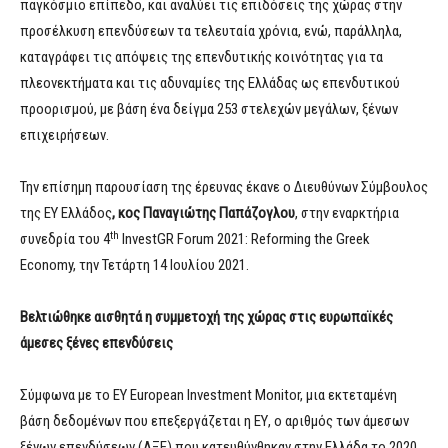
παγκόσμιο επίπεδο, και αναλύει τις επιδόσεις της χώρας στην
προσέλκυση επενδύσεων τα τελευταία χρόνια, ενώ, παράλληλα,
καταγράφει τις απόψεις της επενδυτικής κοινότητας για τα
πλεονεκτήματα και τις αδυναμίες της Ελλάδας ως επενδυτικού
προορισμού, με βάση ένα δείγμα 253 στελεχών μεγάλων, ξένων
επιχειρήσεων.
Την επίσημη παρουσίαση της έρευνας έκανε ο Διευθύνων Σύμβουλος
της ΕΥ Ελλάδος
, κος Παναγιώτης Παπάζογλου
, στην εναρκτήρια
th
συνεδρία του 4
InvestGR Forum 2021: Reforming the Greek
Economy, την Τετάρτη 14 Ιουλίου 2021.
Βελτιώθηκε αισθητά η συμμετοχή της χώρας στις ευρωπαϊκές
άμεσες ξένες επενδύσεις
Σύμφωνα με το ΕΥ European Investment Monitor, μια εκτεταμένη
βάση δεδομένων που επεξεργάζεται η ΕΥ, ο αριθμός των άμεσων
ξένων επενδύσεων (ΑΞΕ) που κατευθύνθηκαν στην Ελλάδα το 2020