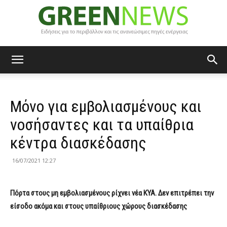
Green
Μόνο για εμβολιασμένους και
News
νοσήσαντες και τα υπαίθρια
κέντρα διασκέδασης
16/07/2021 12:27
Πόρτα στους μη εμβολιασμένους ρίχνει νέα ΚΥΑ. Δεν επιτρέπει την
είσοδο ακόμα και στους υπαίθριους χώρους διασκέδασης