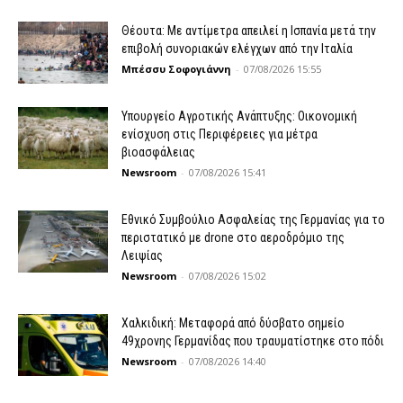
Θέουτα: Με αντίμετρα απειλεί η Ισπανία μετά την
επιβολή συνοριακών ελέγχων από την Ιταλία
Μπέσσυ Σοφογιάννη
-
07/08/2026 15:55
Υπουργείο Αγροτικής Ανάπτυξης: Οικονομική
ενίσχυση στις Περιφέρειες για μέτρα
βιοασφάλειας
Newsroom
-
07/08/2026 15:41
Εθνικό Συμβούλιο Ασφαλείας της Γερμανίας για το
περιστατικό με drone στο αεροδρόμιο της
Λειψίας
Newsroom
-
07/08/2026 15:02
Χαλκιδική: Μεταφορά από δύσβατο σημείο
49χρονης Γερμανίδας που τραυματίστηκε στο πόδι
Newsroom
-
07/08/2026 14:40