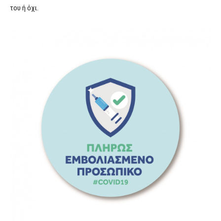
του ή όχι.