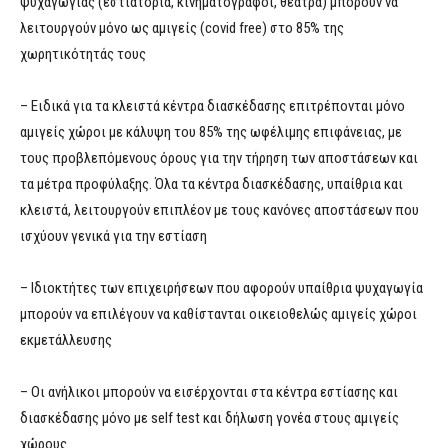
ψυχαγωγίας (εστιατόρια, κινηματογράφοι, θέατρα) μπορούν να
λειτουργούν μόνο ως αμιγείς (covid free) στο 85% της
χωρητικότητάς τους
– Ειδικά για τα κλειστά κέντρα διασκέδασης επιτρέπονται μόνο
αμιγείς χώροι με κάλυψη του 85% της ωφέλιμης επιφάνειας, με
τους προβλεπόμενους όρους για την τήρηση των αποστάσεων και
τα μέτρα προφύλαξης. Όλα τα κέντρα διασκέδασης, υπαίθρια και
κλειστά, λειτουργούν επιπλέον με τους κανόνες αποστάσεων που
ισχύουν γενικά για την εστίαση
– Ιδιοκτήτες των επιχειρήσεων που αφορούν υπαίθρια ψυχαγωγία
μπορούν να επιλέγουν να καθίστανται οικειοθελώς αμιγείς χώροι
εκμετάλλευσης
– Οι ανήλικοι μπορούν να εισέρχονται στα κέντρα εστίασης και
διασκέδασης μόνο με self test και δήλωση γονέα στους αμιγείς
χώρους