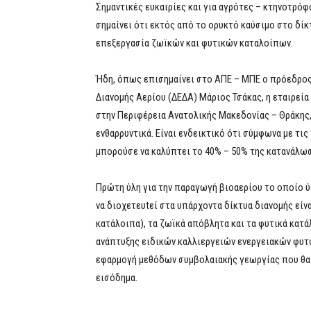
Σημαντικές ευκαιρίες και για αγρότες – κτηνοτρόφ
σημαίνει ότι εκτός από το ορυκτό καύσιμο στο δίκ
επεξεργασία ζωϊκών και φυτικών καταλοίπων.
Ήδη, όπως επισημαίνει στο ΑΠΕ – ΜΠΕ ο πρόεδρος
Διανομής Αερίου (ΔΕΔΑ) Μάριος Τσάκας, η εταιρεί
στην Περιφέρεια Ανατολικής Μακεδονίας – Θράκης,
ενθαρρυντικά. Είναι ενδεικτικό ότι σύμφωνα με τι
μπορούσε να καλύπτει το 40% – 50% της κατανάλωσ
Πρώτη ύλη για την παραγωγή βιοαερίου το οποίο ύ
να διοχετευtεί στα υπάρχοντα δίκτυα διανομής είν
κατάλοιπα), τα ζωϊκά απόβλητα και τα φυτικά κατ
ανάπτυξης ειδικών καλλιεργειών ενεργειακών φυτώ
εφαρμογή μεθόδων συμβολαιακής γεωργίας που θα
εισόδημα.