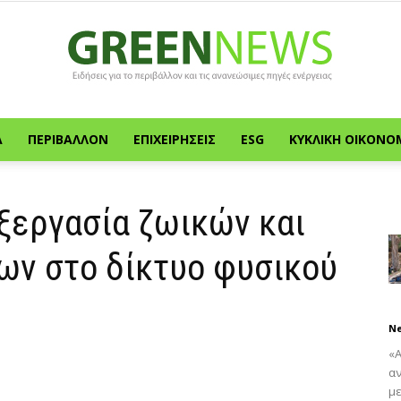
Α
ΠΕΡΙΒΆΛΛΟΝ
ΕΠΙΧΕΙΡΉΣΕΙΣ
ESG
ΚΥΚΛΙΚΉ ΟΙΚΟΝΟ
Green
ξεργασία ζωικών και
ων στο δίκτυο φυσικού
News
N
«
α
με