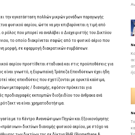
Αν
λέπει την εγκατάσταση πολλών μικρών μονάδων παραγωγής
τυα φυσικού αερίου, ώστε να μην επιβαρύνεται η τιμή από
 ο ρόλος που μπορεί να αναλάβει ο Διαχειριστής του Δικτύου
νιου, το οποίο διακρίνεται σαφώς από το φυσικό αέριο που
N
νη μορφή, σε εφαρμογή διακρατικών συμβάσεων.
Κο
αι
ικού αερίου προστίθεται σταδιακά και στις προϋποθέσεις για
απ
 είναι γνωστό, η Ευρωπαϊκή Τράπεζα Επενδύσεων έχει ήδη
ήτ
οτεί νέες επενδύσεις που σχετίζονται με ορυκτά καύσιμα,
τύων μεταφοράς / διανομής, εφόσον πρόκειται για
ρές προδιαγραφές εκπομπών διοξειδίου του άνθρακα ανά
ρότζεκτ να είναι χρηματοδοτήσιμα.
N
γασία με το Κέντρο Ανανεώσιμων Πηγών και Εξοικονόμησης
Το
«πράσινων» δικτύων διανομής φυσικού αερίου, με στόχο να
κα
Έπ
άθμισης των δικτύων της σε δίκτυα BHR (Biomethane &