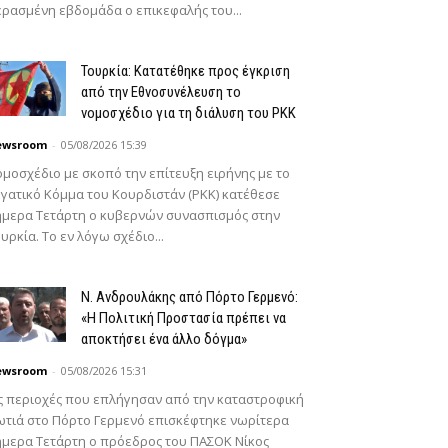
ρασμένη εβδομάδα ο επικεφαλής του...
Τουρκία: Κατατέθηκε προς έγκριση
από την Εθνοσυνέλευση το
νομοσχέδιο για τη διάλυση του PKK
ewsroom
-
05/08/2026 15:39
μοσχέδιο με σκοπό την επίτευξη ειρήνης με το
γατικό Κόμμα του Κουρδιστάν (PKK) κατέθεσε
μερα Τετάρτη ο κυβερνών συνασπισμός στην
υρκία. Το εν λόγω σχέδιο...
N. Ανδρουλάκης από Πόρτο Γερμενό:
«Η Πολιτική Προστασία πρέπει να
αποκτήσει ένα άλλο δόγμα»
ewsroom
-
05/08/2026 15:31
ς περιοχές που επλήγησαν από την καταστροφική
τιά στο Πόρτο Γερμενό επισκέφτηκε νωρίτερα
μερα Τετάρτη ο πρόεδρος του ΠΑΣΟΚ Νίκος