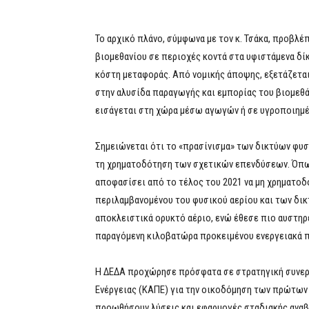
Το αρχικό πλάνο, σύμφωνα με τον κ. Τσάκα, προβ
βιομεθανίου σε περιοχές κοντά στα υφιστάμενα δίκ
κόστη μεταφοράς. Από νομικής άποψης, εξετάζεται
στην αλυσίδα παραγωγής και εμπορίας του βιομεθά
εισάγεται στη χώρα μέσω αγωγών ή σε υγροποιημέ
Σημειώνεται ότι το «πρασίνισμα» των δικτύων φυσ
τη χρηματοδότηση των σχετικών επενδύσεων. Όπως
αποφασίσει από το τέλος του 2021 να μη χρηματοδ
περιλαμβανομένου του φυσικού αερίου και των δικ
αποκλειστικά ορυκτό αέριο, ενώ έθεσε πιο αυστη
παραγόμενη κιλοβατώρα προκειμένου ενεργειακά π
Η ΔΕΔΑ προχώρησε πρόσφατα σε στρατηγική συνερ
Ενέργειας (ΚΑΠΕ) για την οικοδόμηση των πρώτων 
προωθήσουν λύσεις και εφαρμογές σταδιακής αναβ