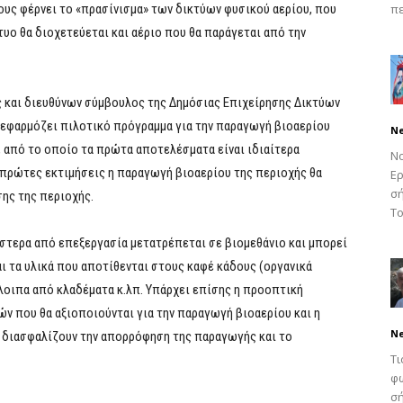
ους φέρνει το «πρασίνισμα» των δικτύων φυσικού αερίου, που
πε
τυο θα διοχετεύεται και αέριο που θα παράγεται από την
 και διευθύνων σύμβουλος της Δημόσιας Επιχείρησης Δικτύων
α εφαρμόζει πιλοτικό πρόγραμμα για την παραγωγή βιοαερίου
N
 από το οποίο τα πρώτα αποτελέσματα είναι ιδιαίτερα
Νο
ς πρώτες εκτιμήσεις η παραγωγή βιοαερίου της περιοχής θα
Ερ
σή
ης της περιοχής.
Το
στερα από επεξεργασία μετατρέπεται σε βιομεθάνιο και μπορεί
αι τα υλικά που αποτίθενται στους καφέ κάδους (οργανικά
άλοιπα από κλαδέματα κ.λπ. Υπάρχει επίσης η προοπτική
ν που θα αξιοποιούνται για την παραγωγή βιοαερίου και η
N
 διασφαλίζουν την απορρόφηση της παραγωγής και το
Τι
φω
σή