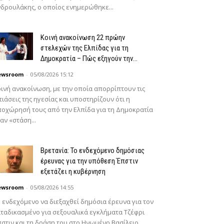
δρουλάκης, ο οποίος ενημερώθηκε...
Κοινή ανακοίνωση 22 πρώην
στελεχών της Ελπίδας για τη
Δημοκρατία – Πώς εξηγούν την...
ewsroom
-
05/08/2026 15:12
ινή ανακοίνωση, με την οποία απορρίπτουν τις
τιάσεις της ηγεσίας και υποστηρίζουν ότι η
οχώρησή τους από την Ελπίδα για τη Δημοκρατία
αν «στάση...
Βρετανία: Το ενδεχόμενο δημόσιας
έρευνας για την υπόθεση Έπστιν
εξετάζει η κυβέρνηση
ewsroom
-
05/08/2026 14:55
 ενδεχόμενο να διεξαχθεί δημόσια έρευνα για τον
ταδικασμένο για σεξουαλικά εγκλήματα Τζέφρι
στιν και τη δράση του στο Ηνωμένο Βασίλειο