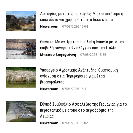
Αυτοψίες μετά τις πυρκαγιές: Μη κατοικήσιμα ή
επικίνδυνα για χρήση επτά στα δέκα κτίρια...
Newsroom
-
07/08/2026 16:04
Θέουτα: Με αντίμετρα απειλεί η Ισπανία μετά την
επιβολή συνοριακών ελέγχων από την Ιταλία
Μπέσσυ Σοφογιάννη
-
07/08/2026 15:55
Υπουργείο Αγροτικής Ανάπτυξης: Οικονομική
ενίσχυση στις Περιφέρειες για μέτρα
βιοασφάλειας
Newsroom
-
07/08/2026 15:41
Εθνικό Συμβούλιο Ασφαλείας της Γερμανίας για το
περιστατικό με drone στο αεροδρόμιο της
Λειψίας
Newsroom
-
07/08/2026 15:02