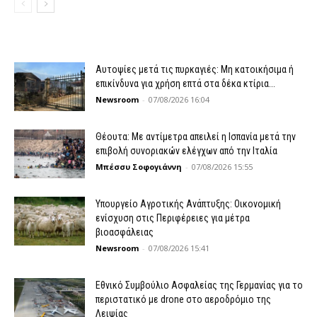
Αυτοψίες μετά τις πυρκαγιές: Μη κατοικήσιμα ή
επικίνδυνα για χρήση επτά στα δέκα κτίρια...
Newsroom
-
07/08/2026 16:04
Θέουτα: Με αντίμετρα απειλεί η Ισπανία μετά την
επιβολή συνοριακών ελέγχων από την Ιταλία
Μπέσσυ Σοφογιάννη
-
07/08/2026 15:55
Υπουργείο Αγροτικής Ανάπτυξης: Οικονομική
ενίσχυση στις Περιφέρειες για μέτρα
βιοασφάλειας
Newsroom
-
07/08/2026 15:41
Εθνικό Συμβούλιο Ασφαλείας της Γερμανίας για το
περιστατικό με drone στο αεροδρόμιο της
Λειψίας