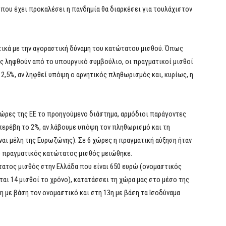
που έχει προκαλέσει η πανδημία θα διαρκέσει για τουλάχιστον
τικά με την αγοραστική δύναμη του κατώτατου μισθού. Όπως
ς ληφθούν από το υπουργικό συμβούλιο, οι πραγματικοί μισθοί
2,5%, αν ληφθεί υπόψη ο αρνητικός πληθωρισμός και, κυρίως, η
 χώρες της ΕΕ το προηγούμενο διάστημα, αρμόδιοι παράγοντες
υπερέβη το 2%, αν λάβουμε υπόψη τον πληθωρισμό και τη
ίναι μέλη της Ευρωζώνης). Σε 6 χώρες η πραγματική αύξηση ήταν
 ο πραγματικός κατώτατος μισθός μειώθηκε.
ατος μισθός στην Ελλάδα που είναι 650 ευρώ (ονομαστικός
ται 14 μισθοί το χρόνο), κατατάσσει τη χώρα μας στο μέσο της
η με βάση τον ονομαστικό και στη 13η με βάση τα Ισοδύναμα