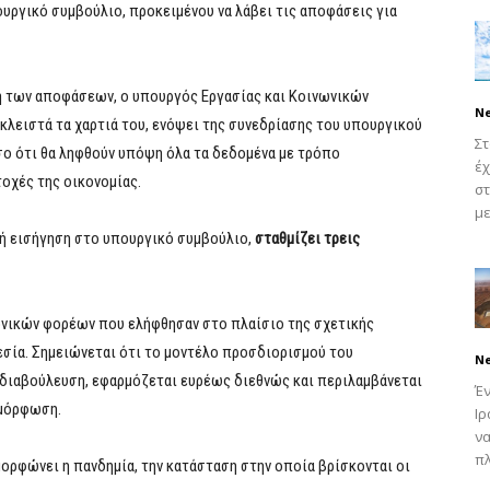
ουργικό συμβούλιο, προκειμένου να λάβει τις αποφάσεις για
ψη των αποφάσεων, ο υπουργός Εργασίας και Κοινωνικών
N
λειστά τα χαρτιά του, ενόψει της συνεδρίασης του υπουργικού
Στ
σο ότι θα ληφθούν υπόψη όλα τα δεδομένα με τρόπο
έ
τοχές της οικονομίας.
στ
με
κή εισήγηση στο υπουργικό συμβούλιο,
σταθμίζει τρεις
ονικών φορέων που ελήφθησαν στο πλαίσιο της σχετικής
σία. Σημειώνεται ότι το μοντέλο προσδιορισμού του
N
 διαβούλευση, εφαρμόζεται ευρέως διεθνώς και περιλαμβάνεται
Έν
αμόρφωση.
Ιρ
να
πλ
μορφώνει η πανδημία, την κατάσταση στην οποία βρίσκονται οι