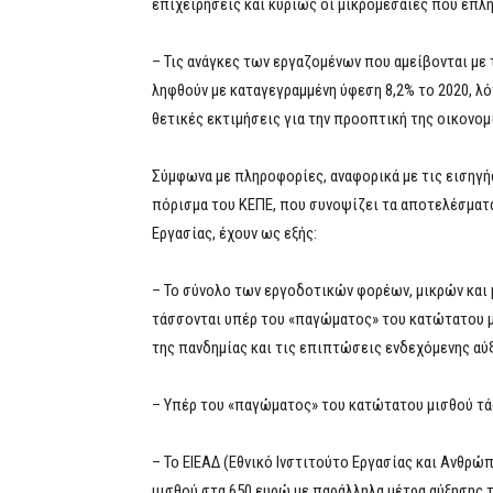
επιχειρήσεις και κυρίως οι μικρομεσαίες που επλ
– Τις ανάγκες των εργαζομένων που αμείβονται με 
ληφθούν με καταγεγραμμένη ύφεση 8,2% το 2020, λόγ
θετικές εκτιμήσεις για την προοπτική της οικονομί
Σύμφωνα με πληροφορίες, αναφορικά με τις εισηγή
πόρισμα του ΚΕΠΕ, που συνοψίζει τα αποτελέσματ
Εργασίας, έχουν ως εξής:
– Το σύνολο των εργοδοτικών φορέων, μικρών και 
τάσσονται υπέρ του «παγώματος» του κατώτατου μ
της πανδημίας και τις επιπτώσεις ενδεχόμενης αύ
– Υπέρ του «παγώματος» του κατώτατου μισθού τάσ
– Το ΕΙΕΑΔ (Εθνικό Ινστιτούτο Εργασίας και Ανθρώ
μισθού στα 650 ευρώ με παράλληλα μέτρα αύξησης τ