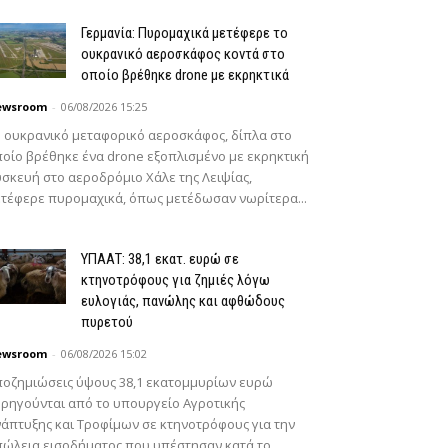
Γερμανία: Πυρομαχικά μετέφερε το
ουκρανικό αεροσκάφος κοντά στο
οποίο βρέθηκε drone με εκρηκτικά
ewsroom
-
06/08/2026 15:25
 ουκρανικό μεταφορικό αεροσκάφος, δίπλα στο
οίο βρέθηκε ένα drone εξοπλισμένο με εκρηκτική
σκευή στο αεροδρόμιο Χάλε της Λειψίας,
τέφερε πυρομαχικά, όπως μετέδωσαν νωρίτερα...
ΥΠΑΑΤ: 38,1 εκατ. ευρώ σε
κτηνοτρόφους για ζημιές λόγω
ευλογιάς, πανώλης και αφθώδους
πυρετού
ewsroom
-
06/08/2026 15:02
οζημιώσεις ύψους 38,1 εκατομμυρίων ευρώ
ρηγούνται από το υπουργείο Αγροτικής
άπτυξης και Τροφίμων σε κτηνοτρόφους για την
ώλεια εισοδήματος που υπέστησαν κατά το