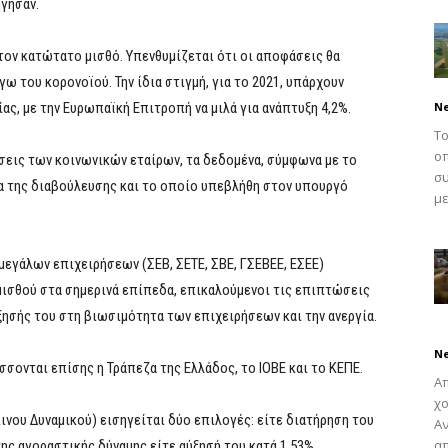
ήγησαν.
τον κατώτατο μισθό. Υπενθυμίζεται ότι οι αποφάσεις θα
ω του κορονοϊού. Την ίδια στιγμή, για το 2021, υπάρχουν
ας, με την Ευρωπαϊκή Επιτροπή να μιλά για ανάπτυξη 4,2%.
N
Το
οπ
σεις των κοινωνικών εταίρων, τα δεδομένα, σύμφωνα με το
συ
α της διαβούλευσης και το οποίο υπεβλήθη στον υπουργό
με
μεγάλων επιχειρήσεων (ΣΕΒ, ΣΕΤΕ, ΣΒΕ, ΓΣΕΒΕΕ, ΕΣΕΕ)
ισθού στα σημερινά επίπεδα, επικαλούμενοι τις επιπτώσεις
ξησής του στη βιωσιμότητα των επιχειρήσεων και την ανεργία.
N
σονται επίσης η Τράπεζα της Ελλάδος, το ΙΟΒΕ και το ΚΕΠΕ.
Απ
χο
πινου Δυναμικού) εισηγείται δύο επιλογές: είτε διατήρηση του
Αν
απ
ης αγοραστικής δύναμης είτε αύξησή του κατά 1,53%.