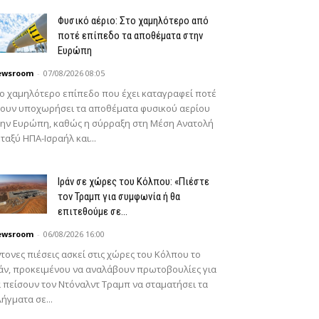
Φυσικό αέριο: Στο χαμηλότερο από
ποτέ επίπεδο τα αποθέματα στην
Ευρώπη
ewsroom
-
07/08/2026 08:05
ο χαμηλότερο επίπεδο που έχει καταγραφεί ποτέ
χουν υποχωρήσει τα αποθέματα φυσικού αερίου
ην Ευρώπη, καθώς η σύρραξη στη Μέση Ανατολή
ταξύ ΗΠΑ-Ισραήλ και...
Ιράν σε χώρες του Κόλπου: «Πιέστε
τον Τραμπ για συμφωνία ή θα
επιτεθούμε σε...
ewsroom
-
06/08/2026 16:00
τονες πιέσεις ασκεί στις χώρες του Κόλπου το
άν, προκειμένου να αναλάβουν πρωτοβουλίες για
 πείσουν τον Ντόναλντ Τραμπ να σταματήσει τα
ήγματα σε...