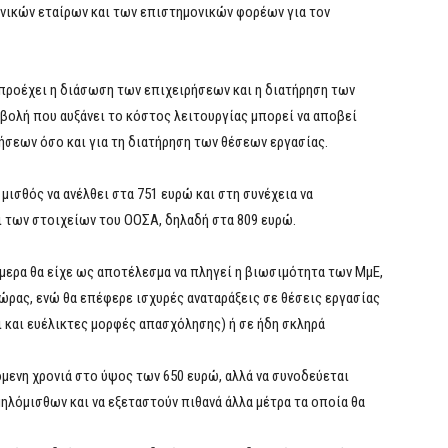
νικών εταίρων και των επιστημονικών φορέων για τον
 προέχει η διάσωση των επιχειρήσεων και η διατήρηση των
βολή που αυξάνει το κόστος λειτουργίας μπορεί να αποβεί
ήσεων όσο και για τη διατήρηση των θέσεων εργασίας.
 μισθός να ανέλθει στα 751 ευρώ και στη συνέχεια να
 των στοιχείων του ΟΟΣΑ, δηλαδή στα 809 ευρώ.
ερα θα είχε ως αποτέλεσμα να πληγεί η βιωσιμότητα των ΜμΕ,
ώρας, ενώ θα επέφερε ισχυρές αναταράξεις σε θέσεις εργασίας
ι και ευέλικτες μορφές απασχόλησης) ή σε ήδη σκληρά
όμενη χρονιά στο ύψος των 650 ευρώ, αλλά να συνοδεύεται
λόμισθων και να εξεταστούν πιθανά άλλα μέτρα τα οποία θα