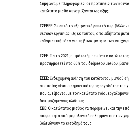
Σύμφωνα με πληροφορίες, οι προτάσεις των κοινω
κατώτατο μισθό συνοψίζονται ως εξής:
ΓΣΕΒΕΕ:
Σε αυτό το εξαιρετικά ρευστό περιβάλλον
θέσεων εργασίας. Ως εκ τούτου, οποιαδήποτε μετα
καθοριστική τόσο για τη βιωσιμότητα των επιχειρ
ΓΣΕΕ:
Για το 2021, η πρότασή μας είναι ο κατώτατος
προσαρμοστεί στο 60% του διάμεσου μισθού, βάσει
ΕΣΕΕ:
Ενδεχόμενη αύξηση του κατώτατου μισθού σήμ
οι οποίες είναι ο σημαντικότερος εργοδότης της χ
που αμείβονται με τον κατώτατο (νέοι εργαζόμενο
δοκιμαζόμενους κλάδους.
ΣΒΕ: Ο κατώτατος μισθός να παραμείνει και την επ
απαραίτητα από φορολογικές ελαφρύνσεις των χαμη
βελτιώνουν το εισόδημά τους.