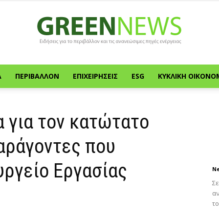
Α
ΠΕΡΙΒΆΛΛΟΝ
ΕΠΙΧΕΙΡΉΣΕΙΣ
ESG
ΚΥΚΛΙΚΉ ΟΙΚΟΝΟ
Green
α για τον κατώτατο
παράγοντες που
News
υργείο Εργασίας
N
Σε
αν
το