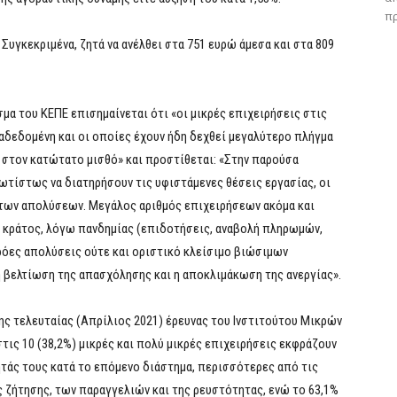
πρ
Συγκεκριμένα, ζητά να ανέλθει στα 751 ευρώ άμεσα και στα 809
μα του ΚΕΠΕ επισημαίνεται ότι «οι μικρές επιχειρήσεις στις
ιαδεδομένη και οι οποίες έχουν ήδη δεχθεί μεγαλύτερο πλήγμα
ς στον κατώτατο μισθό» και προστίθεται: «Στην παρούσα
ωτίστως να διατηρήσουν τις υφιστάμενες θέσεις εργασίας, οι
 των απολύσεων. Μεγάλος αριθμός επιχειρήσεων ακόμα και
 κράτος, λόγω πανδημίας (επιδοτήσεις, αναβολή πληρωμών,
θρόες απολύσεις ούτε και οριστικό κλείσιμο βιώσιμων
 βελτίωση της απασχόλησης και η αποκλιμάκωση της ανεργίας».
ης τελευταίας (Απρίλιος 2021) έρευνας του Ινστιτούτου Μικρών
τις 10 (38,2%) μικρές και πολύ μικρές επιχειρήσεις εκφράζουν
τάς τους κατά το επόμενο διάστημα, περισσότερες από τις
ς ζήτησης, των παραγγελιών και της ρευστότητας, ενώ το 63,1%