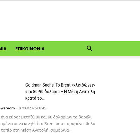
ΜΊΑ
ΕΠΙΚΟΙΝΩΝΊΑ
Goldman Sachs: Το Brent «κλειδώνει»
στα 80-90 δολάρια – Η Μέση Ανατολή
κρατά το...
ewsroom
-
07/08/2026 08:45
 ένα εύρος μεταξύ 80 και 90 δολαρίων το βαρέλι
αμένεται να κινηθεί το Brent όσο παραμένει θολό
 τοπίο στη Μέση Ανατολή, σύμφωνα...