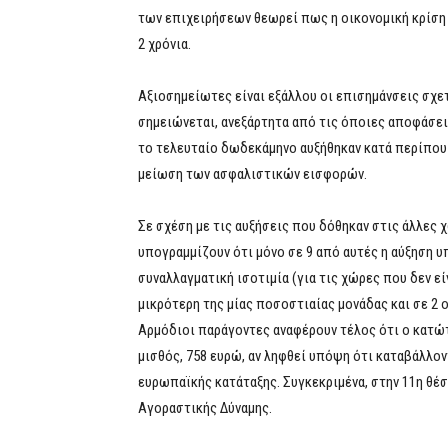
των επιχειρήσεων θεωρεί πως η οικονομική κρίση 
2 χρόνια.
Αξιοσημείωτες είναι εξάλλου οι επισημάνσεις σχε
σημειώνεται, ανεξάρτητα από τις όποιες αποφάσει
το τελευταίο δωδεκάμηνο αυξήθηκαν κατά περίπου 
μείωση των ασφαλιστικών εισφορών.
Σε σχέση με τις αυξήσεις που δόθηκαν στις άλλες
υπογραμμίζουν ότι μόνο σε 9 από αυτές η αύξηση 
συναλλαγματική ισοτιμία (για τις χώρες που δεν ε
μικρότερη της μίας ποσοστιαίας μονάδας και σε 2
Αρμόδιοι παράγοντες αναφέρουν τέλος ότι ο κατώτ
μισθός, 758 ευρώ, αν ληφθεί υπόψη ότι καταβάλλον
ευρωπαϊκής κατάταξης. Συγκεκριμένα, στην 11η θέσ
Αγοραστικής Δύναμης.