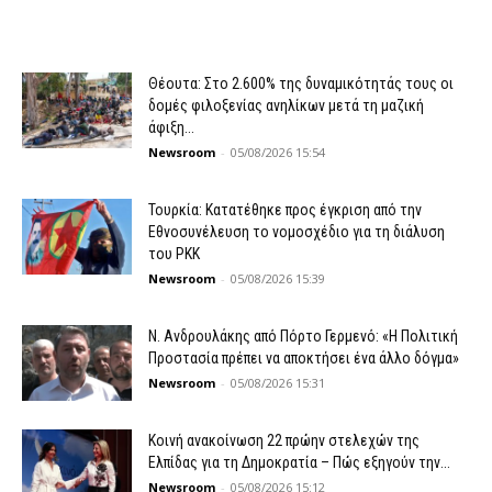
Θέουτα: Στο 2.600% της δυναμικότητάς τους οι
δομές φιλοξενίας ανηλίκων μετά τη μαζική
άφιξη...
Newsroom
-
05/08/2026 15:54
Τουρκία: Κατατέθηκε προς έγκριση από την
Εθνοσυνέλευση το νομοσχέδιο για τη διάλυση
του PKK
Newsroom
-
05/08/2026 15:39
N. Ανδρουλάκης από Πόρτο Γερμενό: «Η Πολιτική
Προστασία πρέπει να αποκτήσει ένα άλλο δόγμα»
Newsroom
-
05/08/2026 15:31
Κοινή ανακοίνωση 22 πρώην στελεχών της
Ελπίδας για τη Δημοκρατία – Πώς εξηγούν την...
Newsroom
-
05/08/2026 15:12