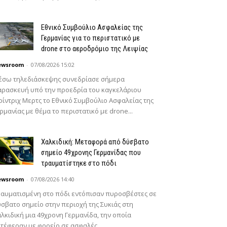
Εθνικό Συμβούλιο Ασφαλείας της
Γερμανίας για το περιστατικό με
drone στο αεροδρόμιο της Λειψίας
ewsroom
-
07/08/2026 15:02
έσω τηλεδιάσκεψης συνεδρίασε σήμερα
ρασκευή υπό την προεδρία του καγκελάριου
ίντριχ Μερτς το Εθνικό Συμβούλιο Ασφαλείας της
ρμανίας με θέμα το περιστατικό με drone...
Χαλκιδική: Μεταφορά από δύσβατο
σημείο 49χρονης Γερμανίδας που
τραυματίστηκε στο πόδι
ewsroom
-
07/08/2026 14:40
αυματισμένη στο πόδι εντόπισαν πυροσβέστες σε
σβατο σημείο στην περιοχή της Συκιάς στη
λκιδική μια 49χρονη Γερμανίδα, την οποία
τέφεραν με φορείο σε ασφαλές...