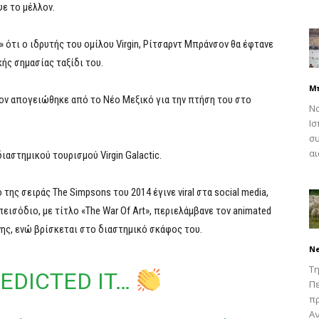
ε το μέλλον.
 ότι ο ιδρυτής του ομίλου Virgin, Ρίτσαρντ Μπράνσον θα έφτανε
ής σημασίας ταξίδι του.
Μ
ν απογειώθηκε από το Νέο Μεξικό για την πτήση του στο
Να
Ισ
συ
αι
ιαστημικού τουρισμού Virgin Galactic.
ης σειράς The Simpsons του 2014 έγινε viral στα social media,
εισόδιο, με τίτλο «The War Of Art», περιελάμβανε τον animated
ης, ενώ βρίσκεται στο διαστημικό σκάφος του.
N
Τη
EDICTED IT…
Πε
π
Αν