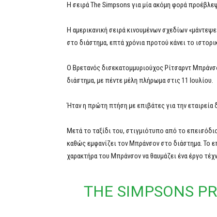
H σειρά The Simpsons για μία ακόμη φορά προέβλεψ
Η αμερικανική σειρά κινουμένων σχεδίων «μάντεψε»
στο διάστημα, επτά χρόνια προτού κάνει το ιστορικ
Ο Βρετανός δισεκατομμυριούχος Ρίτσαρντ Μπράνσο
διάστημα, με πέντε μέλη πλήρωμα στις 11 Ιουλίου.
Ήταν η πρώτη πτήση με επιβάτες για την εταιρεία δ
Μετά το ταξίδι του, στιγμιότυπο από το επεισόδιο τ
καθώς εμφανίζει τον Μπράνσον στο διάστημα. Το επ
χαρακτήρα του Μπράνσον να θαυμάζει ένα έργο τέχν
THE SIMPSONS PR