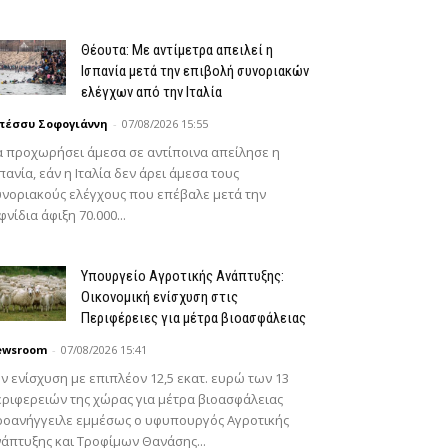
Θέουτα: Με αντίμετρα απειλεί η
Ισπανία μετά την επιβολή συνοριακών
ελέγχων από την Ιταλία
πέσσυ Σοφογιάννη
-
07/08/2026 15:55
 προχωρήσει άμεσα σε αντίποινα απείλησε η
πανία, εάν η Ιταλία δεν άρει άμεσα τους
νοριακούς ελέγχους που επέβαλε μετά την
φνίδια άφιξη 70.000...
Υπουργείο Αγροτικής Ανάπτυξης:
Οικονομική ενίσχυση στις
Περιφέρειες για μέτρα βιοασφάλειας
ewsroom
-
07/08/2026 15:41
ν ενίσχυση με επιπλέον 12,5 εκατ. ευρώ των 13
ριφερειών της χώρας για μέτρα βιοασφάλειας
ροανήγγειλε εμμέσως ο υφυπουργός Αγροτικής
άπτυξης και Τροφίμων Θανάσης...