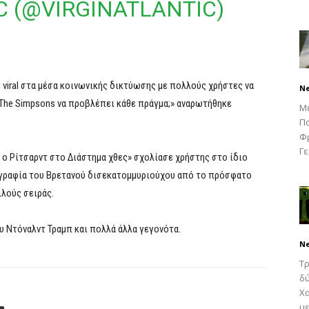
C (@VIRGINATLANTIC)
 viral στα μέσα κοινωνικής δικτύωσης με πολλούς χρήστες να
N
 The Simpsons να προβλέπει κάθε πράγμα;» αναρωτήθηκε
Μ
Πα
Φρ
Γε
 ο Ρίτσαρντ στο Διάστημα χθες» σχολίασε χρήστης στο ίδιο
γραφία του Βρετανού δισεκατομμυριούχου από το πρόσφατο
ιλούς σειράς.
υ Ντόναλντ Τραμπ και πολλά άλλα γεγονότα.
N
Τρ
δύ
Χα
με