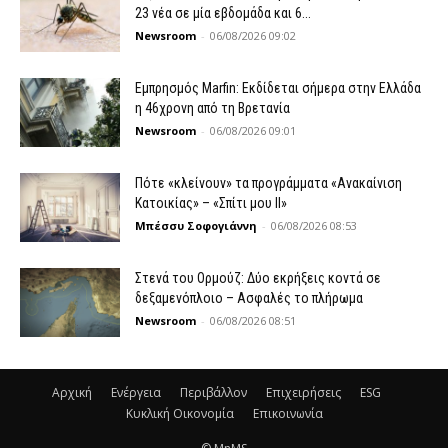
23 νέα σε μία εβδομάδα και 6...
Newsroom
-
06/08/2026 09:02
Εμπρησμός Marfin: Εκδίδεται σήμερα στην Ελλάδα
η 46χρονη από τη Βρετανία
Newsroom
-
06/08/2026 09:01
Πότε «κλείνουν» τα προγράμματα «Ανακαίνιση
Κατοικίας» – «Σπίτι μου ΙΙ»
Μπέσσυ Σοφογιάννη
-
06/08/2026 08:53
Στενά του Ορμούζ: Δύο εκρήξεις κοντά σε
δεξαμενόπλοιο – Ασφαλές το πλήρωμα
Newsroom
-
06/08/2026 08:51
Αρχική
Ενέργεια
Περιβάλλον
Επιχειρήσεις
ESG
Κυκλική Οικονομία
Επικοινωνία