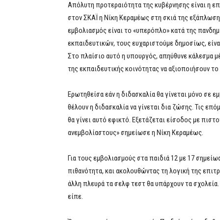
Απόλυτη προτεραιότητα της κυβέρνησης είναι η επ
στον ΣΚΑΪ η Νίκη Κεραμέως στη σκιά της εξάπλωση
εμβολιασμός είναι το «υπερόπλο» κατά της πανδημ
εκπαιδευτικών, τους ευχαριστούμε δημοσίως, είναι
Στο πλαίσιο αυτό η υπουργός, απηύθυνε κάλεσμα μ
της εκπαιδευτικής κοινότητας να αξιοποιήσουν το
Ερωτηθείσα εάν η διδασκαλία θα γίνεται μόνο σε ε
θέλουν η διδασκαλία να γίνεται δια ζώσης. Τις επ
θα γίνει αυτό εφικτό. Εξετάζεται είσοδος με πιστ
ανεμβολίαστους» σημείωσε η Νίκη Κεραμέως.
Για τους εμβολιασμούς στα παιδιά 12 με 17 σημείω
πιθανότητα, και ακολουθώντας τη λογική της επιτ
άλλη πλευρά τα σελφ τεστ θα υπάρχουν τα σχολεία
είπε.