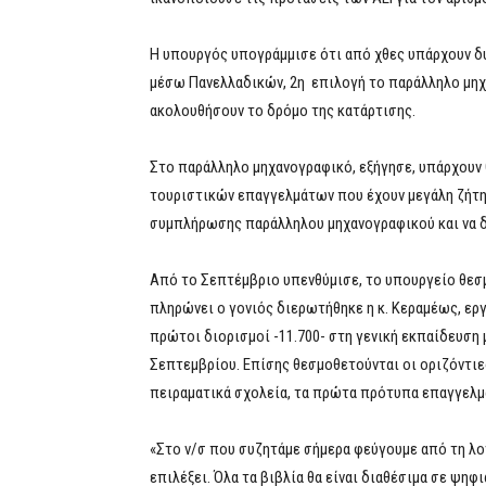
Η υπουργός υπογράμμισε ότι από χθες υπάρχουν δ
μέσω Πανελλαδικών, 2η επιλογή το παράλληλο μηχα
ακολουθήσουν το δρόμο της κατάρτισης.
Στο παράλληλο μηχανογραφικό, εξήγησε, υπάρχουν θ
τουριστικών επαγγελμάτων που έχουν μεγάλη ζήτη
συμπλήρωσης παράλληλου μηχανογραφικού και να δ
Από το Σεπτέμβριο υπενθύμισε, το υπουργείο θεσμο
πληρώνει ο γονιός διερωτήθηκε η κ. Κεραμέως, ερ
πρώτοι διορισμοί -11.700- στη γενική εκπαίδευση μ
Σεπτεμβρίου. Επίσης θεσμοθετούνται οι οριζόντι
πειραματικά σχολεία, τα πρώτα πρότυπα επαγγελμα
«Στο ν/σ που συζητάμε σήμερα φεύγουμε από τη λογ
επιλέξει. Όλα τα βιβλία θα είναι διαθέσιμα σε ψη