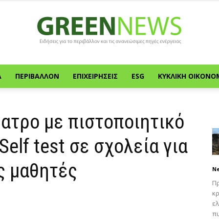
Α
ΠΕΡΙΒΆΛΛΟΝ
ΕΠΙΧΕΙΡΉΣΕΙΣ
ESG
ΚΥΚΛΙΚΉ ΟΙΚΟΝΟ
Green
ατρο με πιστοποιητικό
Self test σε σχολεία για
News
ς μαθητές
N
Πρ
κρ
ελ
πυ