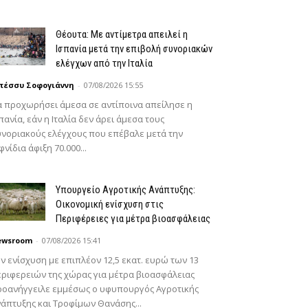
Θέουτα: Με αντίμετρα απειλεί η
Ισπανία μετά την επιβολή συνοριακών
ελέγχων από την Ιταλία
πέσσυ Σοφογιάννη
-
07/08/2026 15:55
 προχωρήσει άμεσα σε αντίποινα απείλησε η
πανία, εάν η Ιταλία δεν άρει άμεσα τους
νοριακούς ελέγχους που επέβαλε μετά την
φνίδια άφιξη 70.000...
Υπουργείο Αγροτικής Ανάπτυξης:
Οικονομική ενίσχυση στις
Περιφέρειες για μέτρα βιοασφάλειας
ewsroom
-
07/08/2026 15:41
ν ενίσχυση με επιπλέον 12,5 εκατ. ευρώ των 13
ριφερειών της χώρας για μέτρα βιοασφάλειας
ροανήγγειλε εμμέσως ο υφυπουργός Αγροτικής
άπτυξης και Τροφίμων Θανάσης...