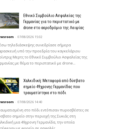
Εθνικό Συμβούλιο Ασφαλείας της
Γερμανίας για το περιστατικό με
drone στο αεροδρόμιο της Λειψίας
ewsroom
-
07/08/2026 15:02
έσω τηλεδιάσκεψης συνεδρίασε σήμερα
ρασκευή υπό την προεδρία του καγκελάριου
ίντριχ Μερτς το Εθνικό Συμβούλιο Ασφαλείας της
ρμανίας με θέμα το περιστατικό με drone...
Χαλκιδική: Μεταφορά από δύσβατο
σημείο 49χρονης Γερμανίδας που
τραυματίστηκε στο πόδι
ewsroom
-
07/08/2026 14:40
αυματισμένη στο πόδι εντόπισαν πυροσβέστες σε
σβατο σημείο στην περιοχή της Συκιάς στη
λκιδική μια 49χρονη Γερμανίδα, την οποία
τέφεραν με φορείο σε ασφαλές...