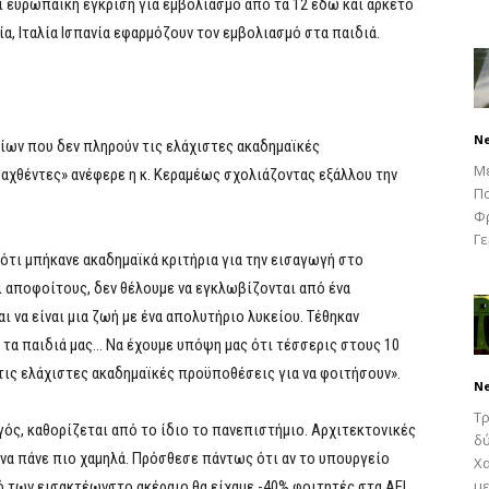
 ευρωπαϊκή έγκριση για εμβολιασμό από τα 12 εδώ και αρκετό
, Ιταλία Ισπανία εφαρμόζουν τον εμβολιασμό στα παιδιά.
N
ίων που δεν πληρούν τις ελάχιστες ακαδημαϊκές
Μ
αχθέντες» ανέφερε η κ. Κεραμέως σχολιάζοντας εξάλλου την
Πα
Φρ
Γε
 ότι μπήκανε ακαδημαϊκά κριτήρια για την εισαγωγή στο
ι αποφοίτους, δεν θέλουμε να εγκλωβίζονται από ένα
 να είναι μια ζωή με ένα απολυτήριο λυκείου. Τέθηκαν
 τα παιδιά μας… Να έχουμε υπόψη μας ότι τέσσερις στους 10
τις ελάχιστες ακαδημαϊκές προϋποθέσεις για να φοιτήσουν».
N
Τρ
ός, καθορίζεται από το ίδιο το πανεπιστήμιο. Αρχιτεκτονικές
δύ
 να πάνε πιο χαμηλά. Πρόσθεσε πάντως ότι αν το υπουργείο
Χα
με
ό των εισακτέωνστο ακέραιο θα είχαμε -40% φοιτητές στα ΑΕΙ.