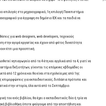
υο επιλογές στο μηχανογραφικό, 1η επιλογή Πανεπιστήμια
νογραφικό για έγγραφη σε δημόσιο ΙΕΚ και τα παιδιά να
έσεις για web designers, web developers, τεχνικούς
ση στην αγορά εργασίας και έχουν από φέτος δυνατότητα
ουν έτσι μια προοπτική.
θετεί νηπιαγωγείο από τα 4 έτη και αγγλικά από τα 4, γιατί να
γαστήρια δεξιοτήτων, γίνονται τις επόμενες εβδομάδες οι
ετά από 12 χρόνια και θα είναι στα σχολεία μας από 1ης
ες επιμορφώσεις για εκπαιδευτικούς, διπλάσια πρότυπα και
τικά στην ιστορία, όλα αυτά από το Σεπτέμβριο.
ική του ενός βιβλίου, θα έχει ο εκπαιδευτικός δύο ή τρία να
φιακή βιβλιοθήκη όποτε φεύγουμε από την αποστήθιση και