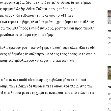
ιστροφή στη δια ζώσης εκπαιδευτική διαδικασία, επισήμανε
ς της μετάλλαξης Δέλτα. Συζητάμε τους τρόπους, ο
ίας έχουν ήδη εμβολιαστεί πάνω από το 74% των
 ένα τεράστιο βήμα, αλλά δεν φτάνει, χρειαζόμαστε και άλλους.
έσω του ΣΚΑΪ προς εκπαιδευτικούς, φοιτητές και προς τα μέλη
Μ
 μοναδικό αυτό δώρο της επιστήμης.
Να
Ισ
μβολιασμένους φοιτητές ανέφερε «τα συζητάμε όλα». «Και τα ΑΕΙ
συ
αι
όμενες εβδομάδες θα συζητήσουμε όλους τους όρους με το οποίο
οποιητικό εμβολιασμού και εργαστηριακά τεστ για
σε ότι αν ένα παιδί είναι πλήρως εμβολιασμένο κατά πασά
ροπής των ειδικών δε θα κάνει τεστ όπως στα πλοία. Από την
N
. «1 στα 2 κρούσματα στη χώρα το ανακαλύπταμε από σελφ τεστ»
Τη
Πε
π
Αν