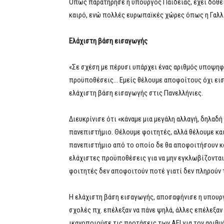
Όπως παρατήρησε η υπουργός Παιδείας, έχει δοθεί
καιρό, ενώ πολλές ευρωπαϊκές χώρες όπως η Γαλλία
Ελάχιστη βάση εισαγωγής
«Σε σχέση με πέρυσι υπάρχει ένας αριθμός υποψηφ
προϋποθέσεις… Εμείς θέλουμε αποφοίτους όχι εισ
ελάχιστη βάση εισαγωγής στις Πανελλήνιες.
Διευκρίνισε ότι «κάναμε μια μεγάλη αλλαγή, δηλαδή
πανεπιστήμιο. Θέλουμε φοιτητές, αλλά θέλουμε κα
πανεπιστήμιο από το οποίο δε θα αποφοιτήσουν και
ελάχιστες προϋποθέσεις για να μην εγκλωβίζονται
φοιτητές δεν αποφοιτούν ποτέ γιατί δεν πληρούν 
Η ελάχιστη βάση εισαγωγής, αποσαφήνισε η υπουργ
σχολές πχ. επέλεξαν να πάνε ψηλά, άλλες επέλεξαν
ικανοποιούσε τις προτάσεις των ΑΕΙ για τον αριθμ