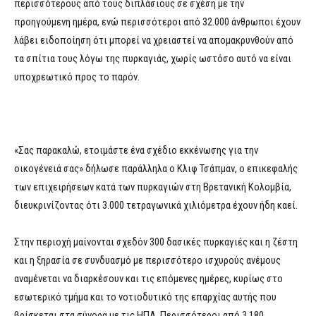
περισσότερους από τους διπλάσιους σε σχέση με την
προηγούμενη ημέρα, ενώ περισσότεροι από 32.000 άνθρωποι έχουν
λάβει ειδοποίηση ότι μπορεί να χρειαστεί να απομακρυνθούν από
τα σπίτια τους λόγω της πυρκαγιάς, χωρίς ωστόσο αυτό να είναι
υποχρεωτικό προς το παρόν.
«Σας παρακαλώ, ετοιμάστε ένα σχέδιο εκκένωσης για την
οικογένειά σας» δήλωσε παράλληλα ο Κλιφ Τσάπμαν, ο επικεφαλής
των επιχειρήσεων κατά των πυρκαγιών στη Βρετανική Κολομβία,
διευκρινίζοντας ότι 3.000 τετραγωνικά χιλιόμετρα έχουν ήδη καεί.
Στην περιοχή μαίνονται σχεδόν 300 δασικές πυρκαγιές και η ζέστη
και η ξηρασία σε συνδυασμό με περισσότερο ισχυρούς ανέμους
αναμένεται να διαρκέσουν και τις επόμενες ημέρες, κυρίως στο
εσωτερικό τμήμα και το νοτιοδυτικό της επαρχίας αυτής που
βρίσκεται στα σύνορα με τις ΗΠΑ. Περισσότεροι από 3.180