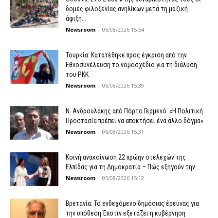
δομές φιλοξενίας ανηλίκων μετά τη μαζική
άφιξη...
Newsroom
-
05/08/2026 15:54
Τουρκία: Κατατέθηκε προς έγκριση από την
Εθνοσυνέλευση το νομοσχέδιο για τη διάλυση
του PKK
Newsroom
-
05/08/2026 15:39
N. Ανδρουλάκης από Πόρτο Γερμενό: «Η Πολιτική
Προστασία πρέπει να αποκτήσει ένα άλλο δόγμα»
Newsroom
-
05/08/2026 15:31
Κοινή ανακοίνωση 22 πρώην στελεχών της
Ελπίδας για τη Δημοκρατία – Πώς εξηγούν την...
Newsroom
-
05/08/2026 15:12
Βρετανία: Το ενδεχόμενο δημόσιας έρευνας για
την υπόθεση Έπστιν εξετάζει η κυβέρνηση