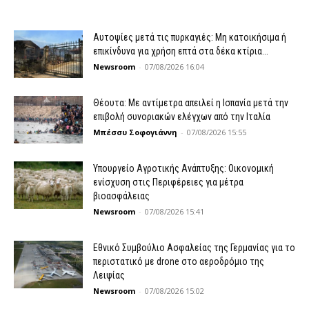
Αυτοψίες μετά τις πυρκαγιές: Μη κατοικήσιμα ή
επικίνδυνα για χρήση επτά στα δέκα κτίρια...
Newsroom
-
07/08/2026 16:04
Θέουτα: Με αντίμετρα απειλεί η Ισπανία μετά την
επιβολή συνοριακών ελέγχων από την Ιταλία
Μπέσσυ Σοφογιάννη
-
07/08/2026 15:55
Υπουργείο Αγροτικής Ανάπτυξης: Οικονομική
ενίσχυση στις Περιφέρειες για μέτρα
βιοασφάλειας
Newsroom
-
07/08/2026 15:41
Εθνικό Συμβούλιο Ασφαλείας της Γερμανίας για το
περιστατικό με drone στο αεροδρόμιο της
Λειψίας
Newsroom
-
07/08/2026 15:02