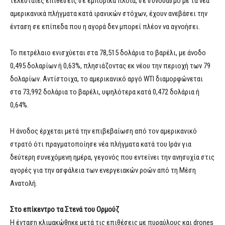
τελευταίες επιθέσεις σε εμπορικά πλοία, σε συνδυασμό με τα νέα
αμερικανικά πλήγματα κατά ιρανικών στόχων, έχουν ανεβάσει την
ένταση σε επίπεδα που η αγορά δεν μπορεί πλέον να αγνοήσει.
Το πετρέλαιο ενισχύεται στα 78,515 δολάρια το βαρέλι, με άνοδο
0,495 δολαρίων ή 0,63%, πλησιάζοντας εκ νέου την περιοχή των 79
δολαρίων. Αντίστοιχα, το αμερικανικό αργό WTI διαμορφώνεται
στα 73,992 δολάρια το βαρέλι, υψηλότερα κατά 0,472 δολάρια ή
0,64%.
Η άνοδος έρχεται μετά την επιβεβαίωση από τον αμερικανικό
στρατό ότι πραγματοποίησε νέα πλήγματα κατά του Ιράν για
δεύτερη συνεχόμενη ημέρα, γεγονός που εντείνει την ανησυχία στις
αγορές για την ασφάλεια των ενεργειακών ροών από τη Μέση
Ανατολή.
Στο επίκεντρο τα Στενά του Ορμούζ
Η ένταση κλιμακώθηκε μετά τις επιθέσεις με πυραύλους και drones