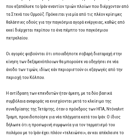
που εξαπέλυσε το Ιράν εναντίον τριών πλοίων που διέρχονταν από
τα Στενά του Ορμούζ. Πρόκειται για μία από τις πλέον κρίσιμες
θαλάσσιες οδούς για την παγκόσμια αγορά ενέργειας, καθώς από
εκεί διέρχεται περίπου το ένα πέμπτο του παγκόσμιου
πετρελαίου.
Οι αγορές φοβούνται ότι οποιαδήποτε σοβαρή διαταραχή στην
κίνηση των δεξαμενόπλοιων θα μπορούσε να οδηγήσει σε νέα
άνοδο των τιμών, ιδίως εάν περιοριστούν οι εξαγωγές από την
περιοχή του Κόλπου.
Η αντίδραση των επενδυτών ήταν άμεση, με τα δύο βασικά
συμβόλαια αναφοράς να ενισχύονται μετά το κλείσιμο της
συνεδρίασης της Τετάρτης, όταν ο πρόεδρος των ΗΠΑ, Ντόναλντ
Τραμπ, προειδοποίησε για νέα πλήγματα κατά του Ιράν. Ο ίδιος
δήλωσε ότι η προσωρινή συμφωνία για τον τερματισμό του
πολέμου με το Ιράν έχει πλέον «τελειώσει», αν και απέκλεισε το