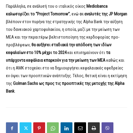
Παράλληλα, σε ανάλυσή του ο ιταλικός οίκος
Mediobanca
καλωσορίζει το “
Project
Tomorrow
”
, ενώ
οι αναλυτές της JP Morgan
βλέπουν στον πυρήνα της στρατηγικής της Alpha Bank την αύξηση
του δανειακού χαρτοφυλακίου, η οποία, μαζί με την μείωση των
ΜΕΑ και την περαιτέρω βελτιστοποίηση της κερδοφορίας προ-
προβλέψεων,
θα αυξήσει σταδιακά την απόδοση των ιδίων
κεφαλαίων στο 10% μέχρι το 2024
και επισημαίνουν ότι
τα
υπάρχοντα κεφάλαια επαρκούν για την μείωση των ΜΕΑ
καθώς και
ότι η ΑΜΚ στοχεύει στο να δημιουργήσει κεφαλαιακές εφεδρείες
εν όψει των προοπτικών ανάπτυξης. Τέλος, θετική είναι η εκτίμηση
της
Golman Sachs ως προς τις προοπτικές της μετοχής της Alpha
Bank
.