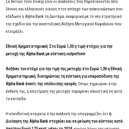
Σε θετικό τόνο συνεχίζουν οι αναλύσεις που δημοσιεύονται από
ξένους και ελληνικούς οίκους στον απόηχο των ανακοινώσεων που
εξέδωσε η Alpha Bank τη Δευτέρα, αναφορικά με το νέο στρατηγικό
της σχέδιο και την αναπτυξιακή Αύξηση Μετοχικού Κεφαλαίου που
ετοιμάζει.
Εθνική Χρηματιστηριακή: Στο Ευρώ 1,30 η τιμή-στόχος για την
μετοχή της Alpha Bank με σύσταση outperform
Αυξάνει τον στόχο για την τιμή της μετοχής στο Ευρώ 1,30 η Εθνική
Χρηματιστηριακή
,
διατηρώντας τη σύσταση για υπεραπόδοση της
Alpha Bank
έναντι της υπόλοιπης αγοράς
. Όπως σημειώνει στην
έκθεσή της, η αποτίμηση της μετοχής παραμένει ελκυστική σε αυτά
τα επίπεδα.
Η επενδυτική εταιρεία, στην ανάλυσή της υπογραμμίζει ότι
η
Διοίκηση της
Alpha
Bank
στοχεύει και σε μείωση του κόστους κατά
περίπου Ευρώ 175 εκατ. μέχρι το 2024
, κυρίως λόγω της μείωσης