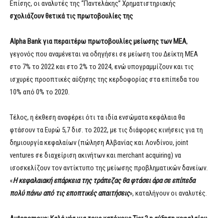
Επίσης, οι αναλυτές της “Παντελάκης” Χρηματιστηριακής
σχολιάζουν θετικά τις πρωτοβουλίες της
Alpha
Bank
για περαιτέρω πρωτοβουλίες μείωσης των ΜΕΑ
,
γεγονός που αναμένεται να οδηγήσει σε μείωση του Δείκτη ΜΕΑ
στο 7% το 2022 και στο 2% το 2024, ενώ υπογραμμίζουν και τις
ισχυρές προοπτικές αύξησης της κερδοφορίας στα επίπεδα του
10% από 0% το 2020.
Τέλος, η έκθεση αναφέρει ότι τα ιδία ενσώματα κεφάλαια θα
φτάσουν τα Ευρώ 5,7 δισ. το 2022, με τις διάφορες κινήσεις για τη
δημιουργία κεφαλαίων (πώληση Αλβανίας και Λονδίνου, joint
ventures σε διαχείριση ακινήτων και merchant acquiring) να
ισοσκελίζουν τον αντίκτυπο της μείωσης προβληματικών δανείων.
«
Η κεφαλαιακή επάρκεια της τράπεζας θα φτάσει άρα σε επίπεδα
πολύ πάνω από τις εποπτικές απαιτήσεις
», καταλήγουν οι αναλυτές.