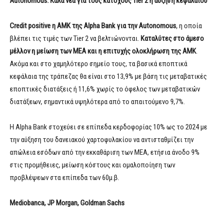
Autonomous: Καλά νέα για τους κατόχους Tier 2 η αύξηση κεφαλαίου
Credit positive η ΑΜΚ της
Alpha
Bank
για την Autonomous
, η οποία
βλέπει τις τιμές των Tier 2 να βελτιώνονται.
Καταλύτες στο άμεσο
μέλλον η μείωση των
MEA
και η επιτυχής ολοκλήρωση της ΑΜΚ
.
Ακόμα και στο χαμηλότερο σημείο τους, τα βασικά εποπτικά
κεφάλαια της τράπεζας θα είναι στο 13,9% με βάση τις μεταβατικές
εποπτικές διατάξεις ή 11,6% χωρίς το όφελος των μεταβατικών
διατάξεων, σημαντικά υψηλότερα από το απαιτούμενο 9,7%.
Η Alpha Bank στοχεύει σε επίπεδα κερδοφορίας 10% ως το 2024 με
την αύξηση του δανειακού χαρτοφυλακίου να αντισταθμίζει την
απώλεια εσόδων από την εκκαθάριση των ΜΕΑ, ετήσια άνοδο 9%
στις προμήθειες, μείωση κόστους και ομαλοποίηση των
προβλέψεων στα επίπεδα των 60μ.β.
Mediobanca
,
JP
Morgan
,
Goldman
Sachs