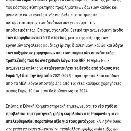
του κόστους εξυπηρέτησης προβληματικών δανείων καθώς και
μέσα από εσωτερικές κινήσεις βελτιστοποίησης και
αυτοματοποίησης των διαδικασιών για αύξηση της
αποδοτικότητας. Επίσης, σχολιάζει θετικά την αναμενόμενη
άνοδο
των προμηθειών κατά 9% ετησίως
, μέσω της αύξησης των
εργασιών ασφάλειας και διαχείρισης διαθεσίμων, καθώς και
λόγω
των αυξημένων χορηγήσεων και των υπηρεσιών επενδυτικής
τραπεζικής που θα ενισχυθούν λόγω του RRF
. Η Alpha Bank,
αναμένεται επίσης να
σταθεροποιήσει τα έσοδα από τόκους στα
Ευρώ 1,4 δισ
.
την περίοδο 2021-2024
, παρά την απώλεια εσόδων
από τα ΜΕΑ, λόγω υποστήριξης από τις νέες καθαρές χορηγήσεις
ύψους Ευρώ 10 δισ. που θα δοθούν ως το 2024.
Επίσης, η Εθνική Χρηματιστηριακή σημειώνει ότι
το νέο σχέδιο
προβλέπει τη στρατηγική χρήση κεφαλαίων στη Ρουμανία για να
απελευθερωθεί παραπάνω αξία για τους μετόχους
. «
Η
Alpha
Bank
στοχεύει να εκμεταλλευτεί το περιβάλλον υψηλής ανάπτυξης και