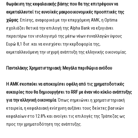
θωράκιση της κεφαλαιακής βάσης που θα της επιτρέψουν να
εκμεταλλευτεί τις ευνοϊκές μακροοικονομικές προοπτικές της
χώρας
. Επίσης, αναφορικά με την επερχόμενη ΑΜΚ, η Optima
σχολιάζει θετικά την επιλογή της Alpha Bank να εξυγιάνει
περαιτέρω τον ισολογισμό της μέσω νέων συναλλαγών ύψους
Ευρώ 8,1 δισ. και να ενισχύσει την κερδοφορία της,
εκμεταλλευόμενη την ισχυρή ανάπτυξη της ελληνικής οικονομίας.
Παντελάκης Χρηματιστηριακή: Μεγάλα περιθώρια ανόδου
Η ΑΜΚ σκοπεύει να αποκομίσει οφέλη από τις χρηματοδοτικές
ευκαιρίες που θα δημιουργήσει το RR
F
με έναν νέο κύκλο ανάπτυξης
για την ελληνική οικονομία
. Όπως σημειώνει η χρηματιστηριακή
εταιρεία, η κεφαλαιακή ενίσχυση αυξάνει τους δείκτες βασικών
κεφαλαίων στο 12.8% και ανοίγει τις επιλογές της Τράπεζας ως
προς την χρηματοδότηση της ανάπτυξης.