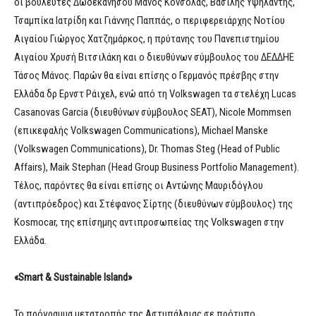
οι βουλευτές Δωδεκανήσου Μάνος Κόνσολας, Βασίλης Υψηλάντης,
Τσαμπίκα Ιατρίδη και Γιάννης Παππάς, ο περιφερειάρχης Νοτίου
Αιγαίου Γιώργος Χατζημάρκος, η πρύτανης του Πανεπιστημίου
Αιγαίου Χρυσή Βιτσιλάκη και ο διευθύνων σύμβουλος του ΔΕΔΔΗΕ
Τάσος Μάνος. Παρών θα είναι επίσης ο Γερμανός πρέσβης στην
Ελλάδα δρ Ερνστ Ράιχελ, ενώ από τη Volkswagen τα στελέχη Lucas
Casanovas Garcia (διευθύνων σύμβουλος SEAT), Nicole Mommsen
(επικεφαλής Volkswagen Communications), Michael Manske
(Volkswagen Communications), Dr. Thomas Steg (Head of Public
Affairs), Maik Stephan (Head Group Business Portfolio Management).
Τέλος, παρόντες θα είναι επίσης οι Αντώνης Μαυριδόγλου
(αντιπρόεδρος) και Στέφανος Σίρτης (διευθύνων σύμβουλος) της
Κosmocar, της επίσημης αντιπροσωπείας της Volkswagen στην
Ελλάδα.
«Smart & Sustainable Island»
Το πρόγραμμα μετατροπής της Αστυπάλαιας σε πρότυπο