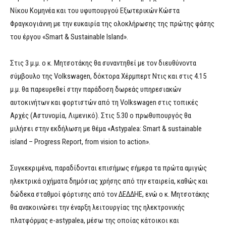
Νίκου Κομηνέα και του υφυπουργού Εξωτερικών Κώστα
Φραγκογιάννη με την ευκαιρία της ολοκλήρωσης της πρώτης φάσης
του έργου «Smart & Sustainable Island».
Στις 3 μ.μ. ο κ. Μητσοτάκης θα συναντηθεί με τον διευθύνοντα
σύμβουλο της Volkswagen, δόκτορα Χέρμπερτ Ντις και στις 4.15
μ.μ. θα παρευρεθεί στην παράδοση δωρεάς υπηρεσιακών
αυτοκινήτων και φορτιστών από τη Volkswagen στις τοπικές
Αρχές (Αστυνομία, Λιμενικό). Στις 5.30 ο πρωθυπουργός θα
μιλήσει στην εκδήλωση με θέμα «Astypalea: Smart & sustainable
island – Progress Report, from vision to action».
Συγκεκριμένα, παραδίδονται επισήμως σήμερα τα πρώτα αμιγώς
ηλεκτρικά οχήματα δημόσιας χρήσης από την εταιρεία, καθώς και
δώδεκα σταθμοί φόρτισης από τον ΔΕΔΔΗΕ, ενώ ο κ. Μητσοτάκης
θα ανακοινώσει την έναρξη λειτουργίας της ηλεκτρονικής
πλατφόρμας e-astypalea, μέσω της οποίας κάτοικοι και