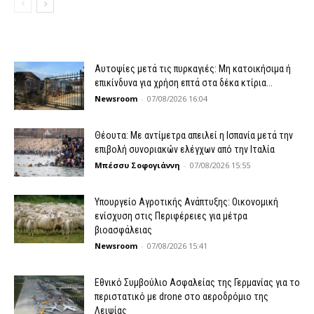
Αυτοψίες μετά τις πυρκαγιές: Μη κατοικήσιμα ή
επικίνδυνα για χρήση επτά στα δέκα κτίρια...
Newsroom
-
07/08/2026 16:04
Θέουτα: Με αντίμετρα απειλεί η Ισπανία μετά την
επιβολή συνοριακών ελέγχων από την Ιταλία
Μπέσσυ Σοφογιάννη
-
07/08/2026 15:55
Υπουργείο Αγροτικής Ανάπτυξης: Οικονομική
ενίσχυση στις Περιφέρειες για μέτρα
βιοασφάλειας
Newsroom
-
07/08/2026 15:41
Εθνικό Συμβούλιο Ασφαλείας της Γερμανίας για το
περιστατικό με drone στο αεροδρόμιο της
Λειψίας