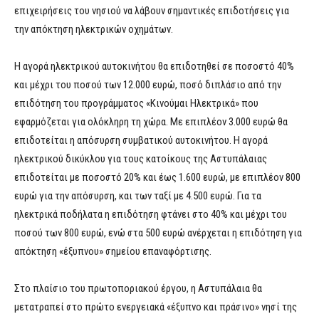
επιχειρήσεις του νησιού να λάβουν σημαντικές επιδοτήσεις για
την απόκτηση ηλεκτρικών οχημάτων.
Η αγορά ηλεκτρικού αυτοκινήτου θα επιδοτηθεί σε ποσοστό 40%
και μέχρι του ποσού των 12.000 ευρώ, ποσό διπλάσιο από την
επιδότηση του προγράμματος «Κινούμαι Ηλεκτρικά» που
εφαρμόζεται για ολόκληρη τη χώρα. Με επιπλέον 3.000 ευρώ θα
επιδοτείται η απόσυρση συμβατικού αυτοκινήτου. Η αγορά
ηλεκτρικού δικύκλου για τους κατοίκους της Αστυπάλαιας
επιδοτείται με ποσοστό 20% και έως 1.600 ευρώ, με επιπλέον 800
ευρώ για την απόσυρση, και των ταξί με 4.500 ευρώ. Για τα
ηλεκτρικά ποδήλατα η επιδότηση φτάνει στο 40% και μέχρι του
ποσού των 800 ευρώ, ενώ στα 500 ευρώ ανέρχεται η επιδότηση για
απόκτηση «έξυπνου» σημείου επαναφόρτισης.
Στο πλαίσιο του πρωτοποριακού έργου, η Αστυπάλαια θα
μετατραπεί στο πρώτο ενεργειακά «έξυπνο και πράσινο» νησί της