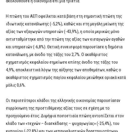
ακολουθούσε η οικονομία επί μία τριετία.
Η πτώση του ΑΕΠ οφείλεται κατά βάση στη σημαντική πτώση της
ιδιωτικής κατανάλωσης (-5,2%), καθώς και στη μεγάλη μείωση της
αξίας των εξαγωγών υπηρεσιών (-43,9%), η οποία μερικώς μόνο
αντισταθμίστηκε από την πτώση της αξίας των εισαγωγών αγαθών
και υπηρεσιών (-6,8%). Θετική συνεισφορά παρουσίασε η δημόσια
κατανάλωση, με άνοδο της τάξης του 2,7%. Ο ακαθάριστος
σχηματισμός κεφαλαίου σημείωσε επίσης άνοδο της τάξης του
4,9%, αποκλειστικά λόγω της αύξησης των αποθεμάτων, καθώς ο
ακαθάριστος σχηματισμός παγίου κεφαλαίου μειώθηκε οριακά κατά
μόλις 0,6%.
Οι περισσότεροι κλάδοι της ελληνικής οικονομίας παρουσίασαν
συρρίκνωση της προστιθέμενης αξίας τους σε σχέση με το
προηγούμενο έτος. Διψήφια ποσοστιαία πτώση εντοπίζεται στον
κλάδο των «τεχνών – διασκέδασης – ψυχαγωγίας» (-25,4%), του
εμπορίου (-22,8%) και των «επαγγελματικών δραστηριοτήτων»