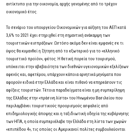
αντίκτυπο για την οικονομία, αρχής γενομένης από το τρέχον
οικονομικό έτος.
Το σενάριο του υπουργείου Οικονομικών για αύξηση του ΑΕΠ κατά
3,6% το 2021 έχει στηριχθεί στη σημαντική ανάκαμψη των
τουριστικών εισπράξεων. Ωστόσο ακόμα δεν είναι εμφανές σε τι
ύψος θα κυμανθεί η ζήτηση από το εξωτερικό για το «ελληνικό
τουριστικό προϊόν», φέτος. Η θετική πορεία του τουρισμού,
υπόκειται στην αβεβαιότητα των διεθνών υγειονομικών εξελίξεων
αφενός και, αφετέρου, υπάρχουν κάποια αρνητικά μηνύματα που
αφορούν ειδικά στην Ελλάδα και είναι πιθανό να επηρεάσουν τις
αφίξεις τουριστών. Τέτοια παραδείγματα είναι η μη συμπερίληψη
της Ελλάδας στην «πράσινη λίστα» του Ηνωμένου Βασιλείου που
περιλαμβάνει τουριστικούς προορισμούς ασφαλείς από
επιδημιολογικής άποψης και η ταξιδιωτική οδηγία της κυβέρνησης
των ΗΠΑ, η οποία συμπεριέλαβε την Ελλάδα στη λίστα των χωρών
«επιπέδου 4», τις οποίες οι Αμερικανοί πολίτες συμβουλεύονται