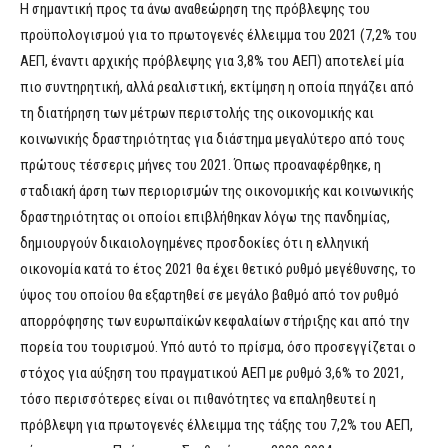
Η σημαντική προς τα άνω αναθεώρηση της πρόβλεψης του
προϋπολογισμού για το πρωτογενές έλλειμμα του 2021 (7,2% του
ΑΕΠ, έναντι αρχικής πρόβλεψης για 3,8% του ΑΕΠ) αποτελεί μία
πιο συντηρητική, αλλά ρεαλιστική, εκτίμηση η οποία πηγάζει από
τη διατήρηση των μέτρων περιστολής της οικονομικής και
κοινωνικής δραστηριότητας για διάστημα μεγαλύτερο από τους
πρώτους τέσσερις μήνες του 2021. Όπως προαναφέρθηκε, η
σταδιακή άρση των περιορισμών της οικονομικής και κοινωνικής
δραστηριότητας οι οποίοι επιβλήθηκαν λόγω της πανδημίας,
δημιουργούν δικαιολογημένες προσδοκίες ότι η ελληνική
οικονομία κατά το έτος 2021 θα έχει θετικό ρυθμό μεγέθυνσης, το
ύψος του οποίου θα εξαρτηθεί σε μεγάλο βαθμό από τον ρυθμό
απορρόφησης των ευρωπαϊκών κεφαλαίων στήριξης και από την
πορεία του τουρισμού. Υπό αυτό το πρίσμα, όσο προσεγγίζεται ο
στόχος για αύξηση του πραγματικού ΑΕΠ με ρυθμό 3,6% το 2021,
τόσο περισσότερες είναι οι πιθανότητες να επαληθευτεί η
πρόβλεψη για πρωτογενές έλλειμμα της τάξης του 7,2% του ΑΕΠ,