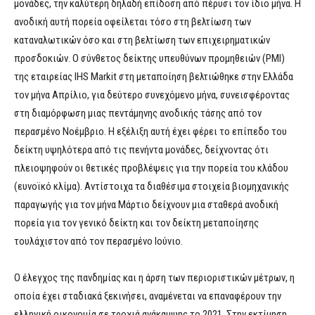
μονάδες, την καλύτερη δηλαδή επίδοση από πέρυσι τον ίδιο μήνα. Η
ανοδική αυτή πορεία οφείλεται τόσο στη βελτίωση των
καταναλωτικών όσο και στη βελτίωση των επιχειρηματικών
προσδοκιών. Ο σύνθετος δείκτης υπευθύνων προμηθειών (PMI)
της εταιρείας ΙΗS Markit στη μεταποίηση βελτιώθηκε στην Ελλάδα
τον μήνα Απρίλιο, για δεύτερο συνεχόμενο μήνα, συνεισφέροντας
στη διαμόρφωση μιας πεντάμηνης ανοδικής τάσης από τον
περασμένο Νοέμβριο. Η εξέλιξη αυτή έχει φέρει το επίπεδο του
δείκτη υψηλότερα από τις πενήντα μονάδες, δείχνοντας ότι
πλειοψηφούν οι θετικές προβλέψεις για την πορεία του κλάδου
(ευνοϊκό κλίμα). Αντίστοιχα τα διαθέσιμα στοιχεία βιομηχανικής
παραγωγής για τον μήνα Μάρτιο δείχνουν μια σταθερά ανοδική
πορεία για τον γενικό δείκτη και τον δείκτη μεταποίησης
τουλάχιστον από τον περασμένο Ιούνιο.
Ο έλεγχος της πανδημίας και η άρση των περιοριστικών μέτρων, η
οποία έχει σταδιακά ξεκινήσει, αναμένεται να επαναφέρουν την
ελληνική οικονομία σε τροχιά ανάκαμψης το 2021. Στην εκτίμηση