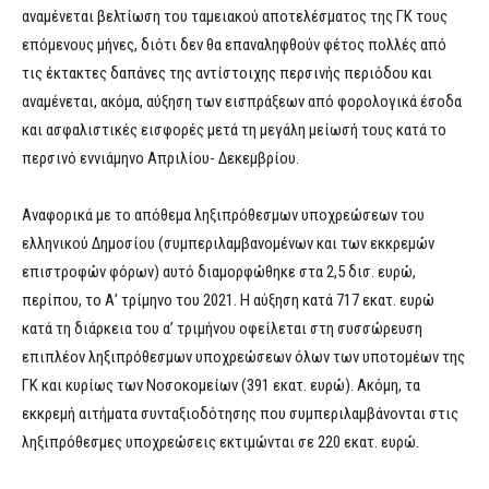
αναμένεται βελτίωση του ταμειακού αποτελέσματος της ΓΚ τους
επόμενους μήνες, διότι δεν θα επαναληφθούν φέτος πολλές από
τις έκτακτες δαπάνες της αντίστοιχης περσινής περιόδου και
αναμένεται, ακόμα, αύξηση των εισπράξεων από φορολογικά έσοδα
και ασφαλιστικές εισφορές μετά τη μεγάλη μείωσή τους κατά το
περσινό εννιάμηνο Απριλίου- Δεκεμβρίου.
Αναφορικά με το απόθεμα ληξιπρόθεσμων υποχρεώσεων του
ελληνικού Δημοσίου (συμπεριλαμβανομένων και των εκκρεμών
επιστροφών φόρων) αυτό διαμορφώθηκε στα 2,5 δισ. ευρώ,
περίπου, το Α’ τρίμηνο του 2021. Η αύξηση κατά 717 εκατ. ευρώ
κατά τη διάρκεια του α’ τριμήνου οφείλεται στη συσσώρευση
επιπλέον ληξιπρόθεσμων υποχρεώσεων όλων των υποτομέων της
ΓΚ και κυρίως των Νοσοκομείων (391 εκατ. ευρώ). Ακόμη, τα
εκκρεμή αιτήματα συνταξιοδότησης που συμπεριλαμβάνονται στις
ληξιπρόθεσμες υποχρεώσεις εκτιμώνται σε 220 εκατ. ευρώ.