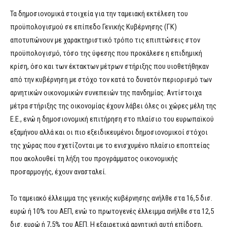
Τα δημοσιονομικά στοιχεία για την ταμειακή εκτέλεση του
προϋπολογισμού σε επίπεδο Γενικής Κυβέρνησης (ΓΚ)
αποτυπώνουν με χαρακτηριστικό τρόπο τις επιπτώσεις στον
προϋπολογισμό, τόσο της ύφεσης που προκάλεσε η επιδημική
κρίση, όσο και των έκτακτων μέτρων στήριξης που υιοθετήθηκαν
από την κυβέρνηση με στόχο τον κατά το δυνατόν περιορισμό των
αρνητικών οικονομικών συνεπειών της πανδημίας. Αντίστοιχα
μέτρα στήριξης της οικονομίας έχουν λάβει όλες οι χώρες μέλη της
Ε.Ε., ενώ η δημοσιονομική επιτήρηση στο πλαίσιο του ευρωπαϊκού
εξαμήνου αλλά και οι πιο εξειδικευμένοι δημοσιονομικοί στόχοι
της χώρας που σχετίζονται με το ενισχυμένο πλαίσιο εποπτείας
που ακολουθεί τη λήξη του προγράμματος οικονομικής
προσαρμογής, έχουν ανασταλεί.
Το ταμειακό έλλειμμα της γενικής κυβέρνησης ανήλθε στα 16,5 δισ.
ευρώ ή 10% του ΑΕΠ, ενώ το πρωτογενές έλλειμμα ανήλθε στα 12,5
δισ. ευρώ ή 7,5% του ΑΕΠ. Η εξαιρετικά αρνητική αυτή επίδοση,