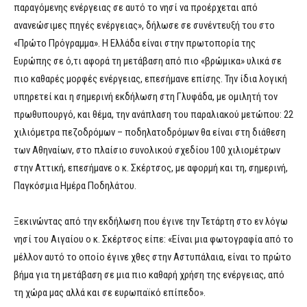
παραγόμενης ενέργειας σε αυτό το νησί να προέρχεται από
ανανεώσιμες πηγές ενέργειας», δήλωσε σε συνέντευξή του στο
«Πρώτο Πρόγραμμα». Η Ελλάδα είναι στην πρωτοπορία της
Ευρώπης σε ό,τι αφορά τη μετάβαση από πιο «βρώμικα» υλικά σε
πιο καθαρές μορφές ενέργειας, επεσήμανε επίσης. Την ίδια λογική
υπηρετεί και η σημερινή εκδήλωση στη Γλυφάδα, με ομιλητή τον
πρωθυπουργό, και θέμα, την ανάπλαση του παραλιακού μετώπου: 22
χιλιόμετρα πεζοδρόμων – ποδηλατοδρόμων θα είναι στη διάθεση
των Αθηναίων, στο πλαίσιο συνολικού σχεδίου 100 χιλιομέτρων
στην Αττική, επεσήμανε ο κ. Σκέρτσος, με αφορμή και τη, σημερινή,
Παγκόσμια Ημέρα Ποδηλάτου.
Ξεκινώντας από την εκδήλωση που έγινε την Τετάρτη στο εν λόγω
νησί του Αιγαίου ο κ. Σκέρτσος είπε: «Είναι μια φωτογραφία από το
μέλλον αυτό το οποίο έγινε χθες στην Αστυπάλαια, είναι το πρώτο
βήμα για τη μετάβαση σε μια πιο καθαρή χρήση της ενέργειας, από
τη χώρα μας αλλά και σε ευρωπαϊκό επίπεδο».