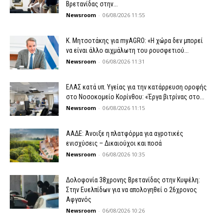
Βρετανίδας στην...
Newsroom
-
06/08/2026 11:55
K. Μητσοτάκης για myAGRO: «Η χώρα δεν μπορεί
να είναι άλλο αιχμάλωτη του ρουσφετιού...
Newsroom
-
06/08/2026 11:31
ΕΛΑΣ κατά υπ. Υγείας για την κατάρρευση οροφής
στο Νοσοκομείο Κορίνθου: «Έργα βιτρίνας στο...
Newsroom
-
06/08/2026 11:15
ΑΑΔΕ: Άνοιξε η πλατφόρμα για αγροτικές
ενισχύσεις – Δικαιούχοι και ποσά
Newsroom
-
06/08/2026 10:35
Δολοφονία 38χρονης Βρετανίδας στην Κυψέλη:
Στην Ευελπίδων για να απολογηθεί ο 26χρονος
Αφγανός
Newsroom
-
06/08/2026 10:26