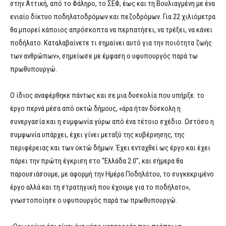
στην Αττική, από το Φάληρο, το ΣΕΦ, έως και τη Βουλιαγμένη με ένα
ενιαίο δίκτυο ποδηλατοδρόμων και πεζοδρόμων. Για 22 χιλιόμετρα
θα μπορεί κάποιος απρόσκοπτα να περπατήσει, να τρέξει, να κάνει
ποδήλατο. Καταλαβαίνετε τι σημαίνει αυτό για την ποιότητα ζωής
των ανθρώπων», σημείωσε με έμφαση ο υφυπουργός παρά τω
πρωθυπουργώ.
Ο ίδιος αναφέρθηκε πάντως και σε μια δυσκολία που υπήρξε: το
έργο περνά μέσα από οκτώ δήμους, «άρα ήταν δύσκολη η
συνεργασία και η συμφωνία γύρω από ένα τέτοιο σχέδιο. Ωστόσο η
συμφωνία υπάρχει, έχει γίνει μεταξύ της κυβέρνησης, της
περιφέρειας και των οκτώ δήμων. Έχει ενταχθεί ως έργο και έχει
πάρει την πρώτη έγκριση στο “Ελλάδα 2.0”, και σήμερα θα
παρουσιάσουμε, με αφορμή την Ημέρα Ποδηλάτου, το συγκεκριμένο
έργο αλλά και τη στρατηγική που έχουμε για το ποδήλατο»,
γνωστοποίησε ο υφυπουργός παρά τω πρωθυπουργώ.