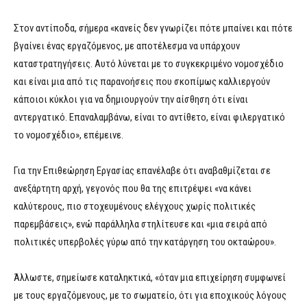
Στον αντίποδα, σήμερα «κανείς δεν γνωρίζει πότε μπαίνει και πότε
βγαίνει ένας εργαζόμενος, με αποτέλεσμα να υπάρχουν
καταστρατηγήσεις. Αυτό λύνεται με το συγκεκριμένο νομοσχέδιο
και είναι μια από τις παρανοήσεις που σκοπίμως καλλιεργούν
κάποιοι κύκλοι για να δημιουργούν την αίσθηση ότι είναι
αντεργατικό. Επαναλαμβάνω, είναι το αντίθετο, είναι φιλεργατικό
το νομοσχέδιο», επέμεινε.
Για την Επιθεώρηση Εργασίας επανέλαβε ότι αναβαθμίζεται σε
ανεξάρτητη αρχή, γεγονός που θα της επιτρέψει «να κάνει
καλύτερους, πιο στοχευμένους ελέγχους χωρίς πολιτικές
παρεμβάσεις», ενώ παράλληλα στηλίτευσε και «μια σειρά από
πολιτικές υπερβολές γύρω από την κατάργηση του οκταώρου».
Άλλωστε, σημείωσε καταληκτικά, «όταν μια επιχείρηση συμφωνεί
με τους εργαζόμενους, με το σωματείο, ότι για εποχικούς λόγους