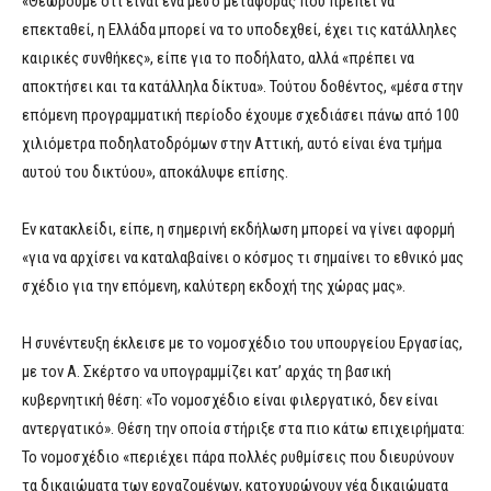
«Θεωρούμε ότι είναι ένα μέσο μεταφοράς που πρέπει να
επεκταθεί, η Ελλάδα μπορεί να το υποδεχθεί, έχει τις κατάλληλες
καιρικές συνθήκες», είπε για το ποδήλατο, αλλά «πρέπει να
αποκτήσει και τα κατάλληλα δίκτυα». Τούτου δοθέντος, «μέσα στην
επόμενη προγραμματική περίοδο έχουμε σχεδιάσει πάνω από 100
χιλιόμετρα ποδηλατοδρόμων στην Αττική, αυτό είναι ένα τμήμα
αυτού του δικτύου», αποκάλυψε επίσης.
Εν κατακλείδι, είπε, η σημερινή εκδήλωση μπορεί να γίνει αφορμή
«για να αρχίσει να καταλαβαίνει ο κόσμος τι σημαίνει το εθνικό μας
σχέδιο για την επόμενη, καλύτερη εκδοχή της χώρας μας».
Η συνέντευξη έκλεισε με το νομοσχέδιο του υπουργείου Εργασίας,
με τον Α. Σκέρτσο να υπογραμμίζει κατ’ αρχάς τη βασική
κυβερνητική θέση: «Το νομοσχέδιο είναι φιλεργατικό, δεν είναι
αντεργατικό». Θέση την οποία στήριξε στα πιο κάτω επιχειρήματα:
Το νομοσχέδιο «περιέχει πάρα πολλές ρυθμίσεις που διευρύνουν
τα δικαιώματα των εργαζομένων, κατοχυρώνουν νέα δικαιώματα