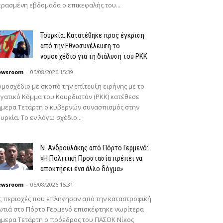
ρασμένη εβδομάδα ο επικεφαλής του...
Τουρκία: Κατατέθηκε προς έγκριση
από την Εθνοσυνέλευση το
νομοσχέδιο για τη διάλυση του PKK
ewsroom
-
05/08/2026 15:39
μοσχέδιο με σκοπό την επίτευξη ειρήνης με το
γατικό Κόμμα του Κουρδιστάν (PKK) κατέθεσε
μερα Τετάρτη ο κυβερνών συνασπισμός στην
υρκία. Το εν λόγω σχέδιο...
N. Ανδρουλάκης από Πόρτο Γερμενό:
«Η Πολιτική Προστασία πρέπει να
αποκτήσει ένα άλλο δόγμα»
ewsroom
-
05/08/2026 15:31
ς περιοχές που επλήγησαν από την καταστροφική
τιά στο Πόρτο Γερμενό επισκέφτηκε νωρίτερα
μερα Τετάρτη ο πρόεδρος του ΠΑΣΟΚ Νίκος