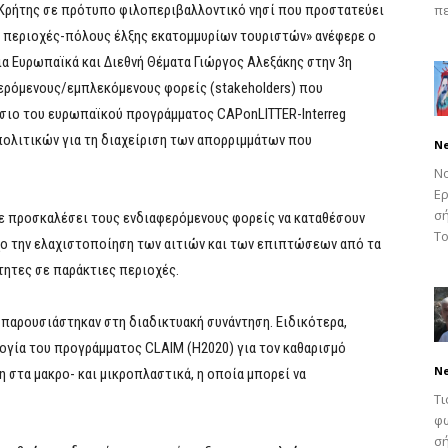
ς Κρήτης σε πρότυπο φιλοπεριβαλλοντικό νησί που προστατεύει
πε
ις περιοχές-πόλους έλξης εκατομμυρίων τουριστών» ανέφερε ο
α Ευρωπαϊκά και Διεθνή Θέματα Γιώργος Αλεξάκης στην 3η
ερόμενους/εμπλεκόμενους φορείς (stakeholders) που
σιο του ευρωπαϊκού προγράμματος CAPonLITTER-Interreg
πολιτικών για τη διαχείριση των απορριμμάτων που
N
Νο
Ερ
σή
χε προσκαλέσει τους ενδιαφερόμενους φορείς να καταθέσουν
Το
ο την ελαχιστοποίηση των αιτιών και των επιπτώσεων από τα
ητες σε παράκτιες περιοχές.
 παρουσιάστηκαν στη διαδικτυακή συνάντηση. Ειδικότερα,
ογία του προγράμματος CLAIM (H2020) για τον καθαρισμό
N
 στα μακρο- και μικροπλαστικά, η οποία μπορεί να
Τι
φω
σή