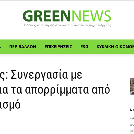
Α
ΠΕΡΙΒΆΛΛΟΝ
ΕΠΙΧΕΙΡΉΣΕΙΣ
ESG
ΚΥΚΛΙΚΉ ΟΙΚΟΝΟ
Green
ς: Συνεργασία με
ια τα απορρίμματα από
News
ισμό
N
«
α
με