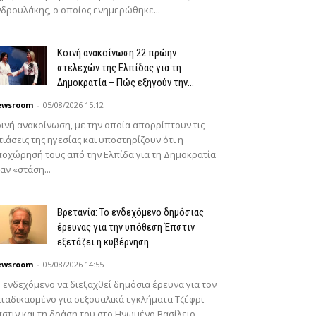
δρουλάκης, ο οποίος ενημερώθηκε...
Κοινή ανακοίνωση 22 πρώην
στελεχών της Ελπίδας για τη
Δημοκρατία – Πώς εξηγούν την...
ewsroom
-
05/08/2026 15:12
ινή ανακοίνωση, με την οποία απορρίπτουν τις
τιάσεις της ηγεσίας και υποστηρίζουν ότι η
οχώρησή τους από την Ελπίδα για τη Δημοκρατία
αν «στάση...
Βρετανία: Το ενδεχόμενο δημόσιας
έρευνας για την υπόθεση Έπστιν
εξετάζει η κυβέρνηση
ewsroom
-
05/08/2026 14:55
 ενδεχόμενο να διεξαχθεί δημόσια έρευνα για τον
ταδικασμένο για σεξουαλικά εγκλήματα Τζέφρι
στιν και τη δράση του στο Ηνωμένο Βασίλειο