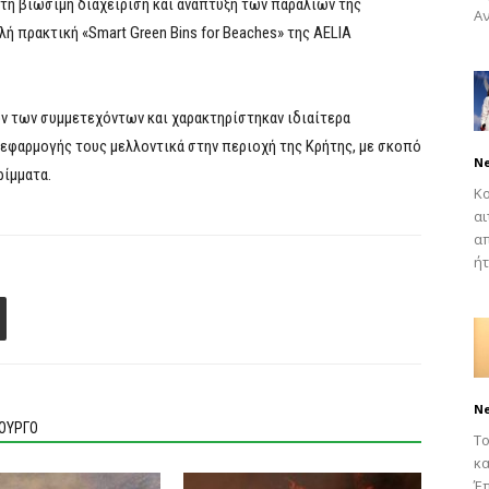
τη βιώσιμη διαχείριση και ανάπτυξη των παραλιών της
Αν
 πρακτική «Smart Green Bins for Beaches» της AELIA
ν των συμμετεχόντων και χαρακτηρίστηκαν ιδιαίτερα
 εφαρμογής τους μελλοντικά στην περιοχή της Κρήτης, με σκοπό
N
ρίμματα.
Κο
αι
απ
ήτ
N
ΙΟΥΡΓΟ
Το
κα
Έπ