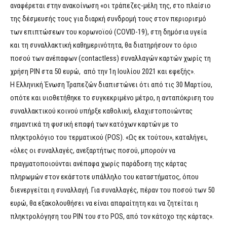
αναφέρεται στην ανακοίνωση «οι τράπεζες-μέλη της, στο πλαίσιο
της δέσμευσής τους για διαρκή συνδρομή τους στον περιορισμό
των επιπτώσεων του κορωνοϊού (COVID-19), στη δημόσια υγεία
και τη συναλλακτική καθημερινότητα, θα διατηρήσουν το όριο
ποσού των ανέπαφων (contactless) συναλλαγών καρτών χωρίς τη
χρήση ΡΙΝ στα 50 ευρώ, από την 1η Ιουλίου 2021 και εφεξής».
Η Ελληνική Ένωση Τραπεζών διαπιστώνει ότι από τις 30 Μαρτίου,
οπότε και υιοθετήθηκε το συγκεκριμένο μέτρο, η ανταπόκριση του
συναλλακτικού κοινού υπήρξε καθολική, ελαχιστοποιώντας
σημαντικά τη φυσική επαφή των κατόχων καρτών με το
πληκτρολόγιο του τερματικού (POS). «Ως εκ τούτου», καταλήγει,
«όλες οι συναλλαγές, ανεξαρτήτως ποσού, μπορούν να
πραγματοποιούνται ανέπαφα χωρίς παράδοση της κάρτας
πληρωμών στον εκάστοτε υπάλληλο του καταστήματος, όπου
διενεργείται η συναλλαγή. Για συναλλαγές, πέραν του ποσού των 50
ευρώ, θα εξακολουθήσει να είναι απαραίτητη και να ζητείται η
πληκτρολόγηση του ΡΙΝ του στο POS, από τον κάτοχο της κάρτας».