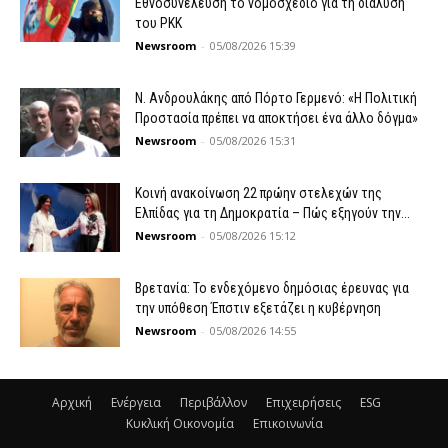
Εθνοσυνέλευση το νομοσχέδιο για τη διάλυση
του PKK
Newsroom
-
05/08/2026 15:39
N. Ανδρουλάκης από Πόρτο Γερμενό: «Η Πολιτική
Προστασία πρέπει να αποκτήσει ένα άλλο δόγμα»
Newsroom
-
05/08/2026 15:31
Κοινή ανακοίνωση 22 πρώην στελεχών της
Ελπίδας για τη Δημοκρατία – Πώς εξηγούν την...
Newsroom
-
05/08/2026 15:12
Βρετανία: Το ενδεχόμενο δημόσιας έρευνας για
την υπόθεση Έπστιν εξετάζει η κυβέρνηση
Newsroom
-
05/08/2026 14:55
Αρχική
Ενέργεια
Περιβάλλον
Επιχειρήσεις
ESG
Κυκλική Οικονομία
Επικοινωνία