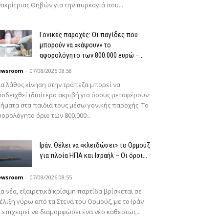
ακρίτριας Θηβών για την πυρκαγιά που...
Γονικές παροχές: Οι παγίδες που
μπορούν να «κάψουν» το
αφορολόγητο των 800.000 ευρώ –...
ewsroom
-
07/08/2026 08:58
α λάθος κίνηση στην τράπεζα μπορεί να
οδειχθεί ιδιαίτερα ακριβή για όσους μεταφέρουν
ήματα στα παιδιά τους μέσω γονικής παροχής. Το
ορολόγητο όριο των 800.000...
Ιράν: Θέλει να «κλειδώσει» το Ορμούζ
για πλοία ΗΠΑ και Ισραήλ – Οι όροι...
ewsroom
-
07/08/2026 08:55
α νέα, εξαιρετικά κρίσιμη παρτίδα βρίσκεται σε
έλιξη γύρω από τα Στενά του Ορμούζ, με το Ιράν
 επιχειρεί να διαμορφώσει ένα νέο καθεστώς...