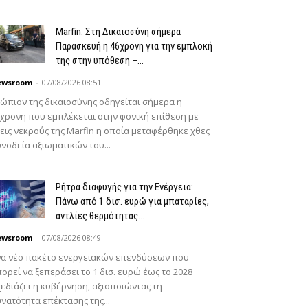
Marfin: Στη Δικαιοσύνη σήμερα
Παρασκευή η 46χρονη για την εμπλοκή
της στην υπόθεση –...
ewsroom
-
07/08/2026 08:51
ώπιον της δικαιοσύνης οδηγείται σήμερα η
χρονη που εμπλέκεται στην φονική επίθεση με
εις νεκρούς της Marfin η οποία μεταφέρθηκε χθες
νοδεία αξιωματικών του...
Ρήτρα διαφυγής για την Ενέργεια:
Πάνω από 1 δισ. ευρώ για μπαταρίες,
αντλίες θερμότητας...
ewsroom
-
07/08/2026 08:49
να νέο πακέτο ενεργειακών επενδύσεων που
ορεί να ξεπεράσει το 1 δισ. ευρώ έως το 2028
εδιάζει η κυβέρνηση, αξιοποιώντας τη
νατότητα επέκτασης της...