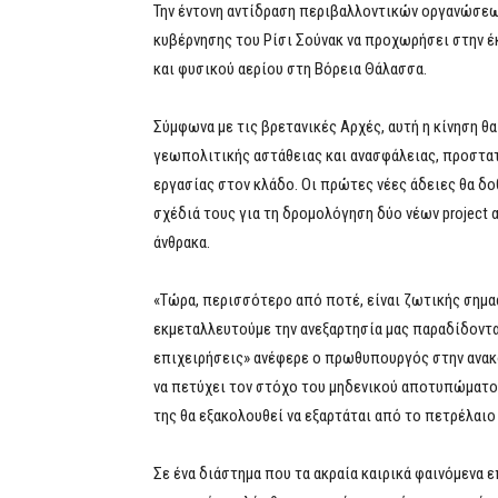
Την έντονη αντίδραση περιβαλλοντικών οργανώσεω
κυβέρνησης του Ρίσι Σούνακ να προχωρήσει στην 
και φυσικού αερίου στη Βόρεια Θάλασσα.
Σύμφωνα με τις βρετανικές Αρχές, αυτή η κίνηση θ
γεωπολιτικής αστάθειας και ανασφάλειας, προστα
εργασίας στον κλάδο. Οι πρώτες νέες άδειες θα δ
σχέδιά τους για τη δρομολόγηση δύο νέων project
άνθρακα.
«Τώρα, περισσότερο από ποτέ, είναι ζωτικής σημασ
εκμεταλλευτούμε την ανεξαρτησία μας παραδίδοντας
επιχειρήσεις» ανέφερε ο πρωθυπουργός στην ανακ
να πετύχει τον στόχο του μηδενικού αποτυπώματος
της θα εξακολουθεί να εξαρτάται από το πετρέλαιο 
Σε ένα διάστημα που τα ακραία καιρικά φαινόμενα 