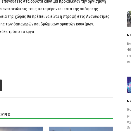
ς επενδύσεις στα ορυκτά καύσιμα προκάλεσαν την οργισμένη
ε ανακοινώσεις τους, καταφέρονται κατά της απόφασης
λεια της χώρας θα πρέπει να είναι η στροφή στις Ανανεώσιμες
ησης των δαπανηρών και βρώμικων ορυκτών καυσίμων.
κάθε τρόπο τα έργα.
N
Εν
46
τρ
συ
N
Έ
ΙΟΥΡΓΟ
μπ
σχ
δυ