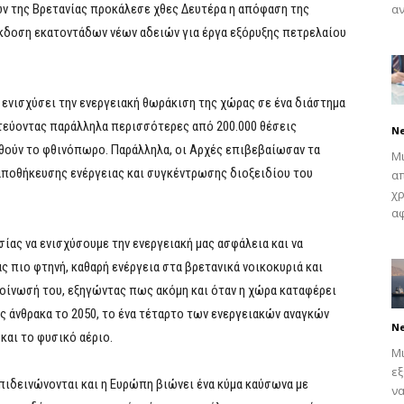
ν της Βρετανίας προκάλεσε χθες Δευτέρα η απόφαση της
αν
έκδοση εκατοντάδων νέων αδειών για έργα εξόρυξης πετρελαίου
α ενισχύσει την ενεργειακή θωράκιση της χώρας σε ένα διάστημα
τεύοντας παράλληλα περισσότερες από 200.000 θέσεις
N
οθούν το φθινόπωρο. Παράλληλα, οι Αρχές επιβεβαίωσαν τα
Μι
 αποθήκευσης ενέργειας και συγκέντρωσης διοξειδίου του
απ
χρ
αφ
ίας να ενισχύσουμε την ενεργειακή μας ασφάλεια και να
 πιο φτηνή, καθαρή ενέργεια στα βρετανικά νοικοκυριά και
οίνωσή του, εξηγώντας πως ακόμη και όταν η χώρα καταφέρει
 άνθρακα το 2050, το ένα τέταρτο των ενεργειακών αναγκών
N
και το φυσικό αέριο.
Μι
εξ
επιδεινώνονται και η Ευρώπη βιώνει ένα κύμα καύσωνα με
να