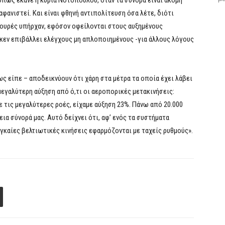
όπως έκανε η κυρία Νοτοπούλου, όταν τα σύνορα είναι ακόμη
αφανιστεί. Και είναι φθηνή αντιπολίτευση όσα λέτε, διότι
 ουρές υπήρχαν, εφόσον οφείλονται στους αυξημένους
γκεν επιβάλλει ελέγχους μη απλοποιημένους -για άλλους λόγους
ς είπε – αποδεικνύουν ότι χάρη στα μέτρα τα οποία έχει λάβει
μεγαλύτερη αύξηση από ό,τι οι αεροπορικές μετακινήσεις:
ε τις μεγαλύτερες ροές, είχαμε αύξηση 23%. Πάνω από 20.000
α σύνορά μας. Αυτό δείχνει ότι, αφ’ ενός τα συστήματα
αγκαίες βελτιωτικές κινήσεις εφαρμόζονται με ταχείς ρυθμούς».