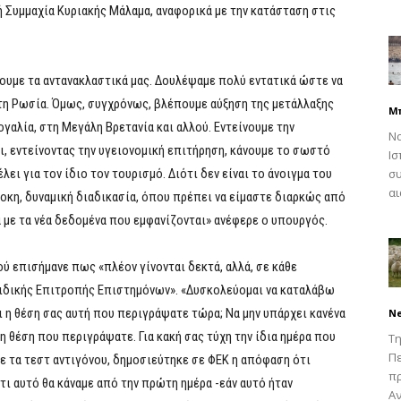
Συμμαχία Κυριακής Μάλαμα, αναφορικά με την κατάσταση στις
ουμε τα αντανακλαστικά μας. Δουλέψαμε πολύ εντατικά ώστε να
 τη Ρωσία. Όμως, συγχρόνως, βλέπουμε αύξηση της μετάλλαξης
Μ
γαλία, στη Μεγάλη Βρετανία και αλλού. Εντείνουμε την
Να
ι, εντείνοντας την υγειονομική επιτήρηση, κάνουμε το σωστό
Ισ
ει για τον ίδιο τον τουρισμό. Διότι δεν είναι το άνοιγμα του
συ
αι
λοκη, δυναμική διαδικασία, όπου πρέπει να είμαστε διαρκώς από
 με τα νέα δεδομένα που εμφανίζονται» ανέφερε ο υπουργός.
ού επισήμανε πως «πλέον γίνονται δεκτά, αλλά, σε κάθε
Ειδικής Επιτροπής Επιστημόνων». «Δυσκολεύομαι να καταλάβω
αι η θέση σας αυτή που περιγράψατε τώρα; Να μην υπάρχει κανένα
N
 η θέση που περιγράψατε. Για κακή σας τύχη την ίδια ημέρα που
Τη
Πε
ε τα τεστ αντιγόνου, δημοσιεύτηκε σε ΦΕΚ η απόφαση ότι
π
τι αυτό θα κάναμε από την πρώτη ημέρα -εάν αυτό ήταν
Αν