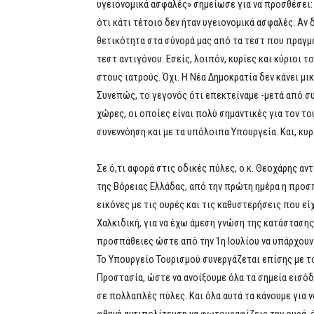
υγειονομικά ασφαλές» σημείωσε για να προσθέσει
ότι κάτι τέτοιο δεν ήταν υγειονομικά ασφαλές. Αν
θετικότητα στα σύνορά μας από τα τεστ που πραγ
τεστ αντιγόνου. Εσείς, λοιπόν, κυρίες και κύριοι 
στους ιατρούς. Όχι. Η Νέα Δημοκρατία δεν κάνει μι
Συνεπώς, το γεγονός ότι επεκτείναμε -μετά από συ
χώρες, οι οποίες είναι πολύ σημαντικές για τον το
συνεννόηση και με τα υπόλοιπα Υπουργεία. Και, κυ
Σε ό,τι αφορά στις οδικές πύλες, ο κ. Θεοχάρης α
της Βόρειας Ελλάδας, από την πρώτη ημέρα η προσπ
εικόνες με τις ουρές και τις καθυστερήσεις που ε
Χαλκιδική, για να έχω άμεση γνώση της κατάστασης
προσπάθειες ώστε από την 1η Ιουλίου να υπάρχουν 
Το Υπουργείο Τουρισμού συνεργάζεται επίσης με τ
Προστασία, ώστε να ανοίξουμε όλα τα σημεία εισόδο
σε πολλαπλές πύλες. Και όλα αυτά τα κάνουμε για 