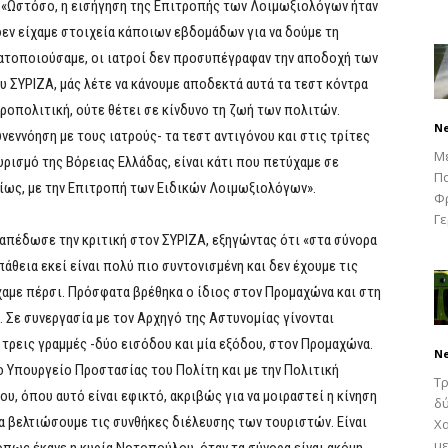
: «Ωστόσο, η εισήγηση της Επιτροπής των Λοιμωξιολόγων ήταν
 δεν είχαμε στοιχεία κάποιων εβδομάδων για να δούμε τη
ματοποιούσαμε, οι ιατροί δεν προσυπέγραφαν την αποδοχή των
του ΣΥΡΙΖΑ, μάς λέτε να κάνουμε αποδεκτά αυτά τα τεστ κόντρα
κροπολιτική, ούτε θέτει σε κίνδυνο τη ζωή των πολιτών.
N
νεννόηση με τους ιατρούς- τα τεστ αντιγόνου και στις τρίτες
Μ
υρισμό της Βόρειας Ελλάδας, είναι κάτι που πετύχαμε σε
Πα
ρίως, με την Επιτροπή των Ειδικών Λοιμωξιολόγων».
Φρ
Γε
νταπέδωσε την κριτική στον ΣΥΡΙΖΑ, εξηγώντας ότι «στα σύνορα
άθεια εκεί είναι πολύ πιο συντονισμένη και δεν έχουμε τις
ίχαμε πέρσι. Πρόσφατα βρέθηκα ο ίδιος στον Προμαχώνα και στη
. Σε συνεργασία με τον Αρχηγό της Αστυνομίας γίνονται
τρεις γραμμές -δύο εισόδου και μία εξόδου, στον Προμαχώνα.
N
ο Υπουργείο Προστασίας του Πολίτη και με την Πολιτική
Τρ
υ, όπου αυτό είναι εφικτό, ακριβώς για να μοιραστεί η κίνηση
δύ
να βελτιώσουμε τις συνθήκες διέλευσης των τουριστών. Είναι
Χα
με