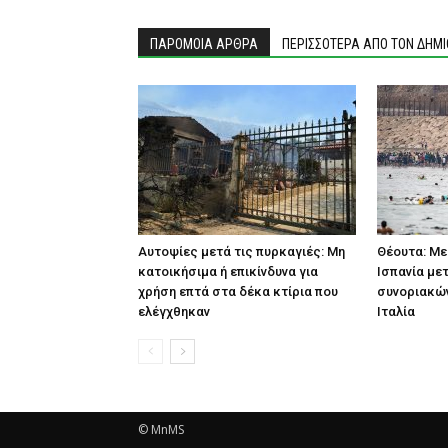
ΠΑΡΟΜΟΙΑ ΑΡΘΡΑ
ΠΕΡΙΣΣΟΤΕΡΑ ΑΠΟ ΤΟΝ ΔΗΜ
Αυτοψίες μετά τις πυρκαγιές: Μη
Θέουτα: Με
κατοικήσιμα ή επικίνδυνα για
Ισπανία με
χρήση επτά στα δέκα κτίρια που
συνοριακών
ελέγχθηκαν
Ιταλία
© MnMS