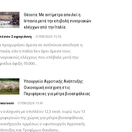
Θέουτα: Με αντίμετρα απειλεί η
Ισπανία μετά την επιβολή συνοριακών
ελέγχων από την Ιταλία
πέσσυ Σοφογιάννη
-
07/08/2026 15:55
 προχωρήσει άμεσα σε αντίποινα απείλησε η
πανία, εάν η Ιταλία δεν άρει άμεσα τους
νοριακούς ελέγχους που επέβαλε μετά την
φνίδια άφιξη 70.000...
Υπουργείο Αγροτικής Ανάπτυξης:
Οικονομική ενίσχυση στις
Περιφέρειες για μέτρα βιοασφάλειας
ewsroom
-
07/08/2026 15:41
ν ενίσχυση με επιπλέον 12,5 εκατ. ευρώ των 13
ριφερειών της χώρας για μέτρα βιοασφάλειας
ροανήγγειλε εμμέσως ο υφυπουργός Αγροτικής
άπτυξης και Τροφίμων Θανάσης...