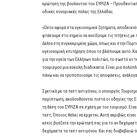
ερώτηση της βουλευτού του ΣΥΡΙΖΑ – Προοδευτική 
οδικές συνοριακές πύλες της Ελλάδας.
«Όσον αφορά στα υγειονομικά ζητήματα, αποδεικνύ
φτάσουμε στο σημείο να ανοίξουμε τις πτήσεις με
Δέλτα στη συγκεκριμένη χώρα, όπως και στην Πορτο
υγειονομική επιτήρηση όπου το βλέπουμε αυτό. Κα
για την υγεία των Ελλήνων πολιτών, το σωστό εν τέλ
τουρισμού μια εύκολη διαδικασία. Είναι μια πολύπ
πάνω και να τροποποιούμε τις αποφάσεις, ανάλογα
Σχετικά με τα τεστ αντιγόνου, ο υπουργός Τουρισμ
περίπτωση, ακολουθούνται πιστά οι οδηγίες της 
τη θέση του ΣΥΡΙΖΑ σε σχέση με τον τουρισμό. Είν
τεστ; Όποιος θέλει να έρχεται; Αυτή ακριβώς είναι
εσείς βγάζατε την ερώτησή σας για το αν δεχόμαστ
δεχόμαστε τα τεστ αντιγόνου. Και σας διαβεβαιώ ό