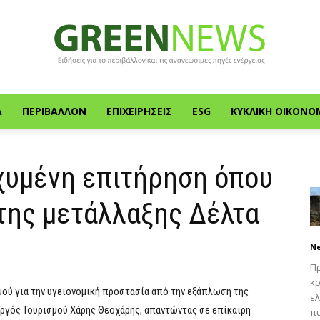
Α
ΠΕΡΙΒΆΛΛΟΝ
ΕΠΙΧΕΙΡΉΣΕΙΣ
ESG
ΚΥΚΛΙΚΉ ΟΙΚΟΝΟ
Green
χυμένη επιτήρηση όπου
της μετάλλαξης Δέλτα
News
N
Πρ
κρ
μού για την υγειονομική προστασία από την εξάπλωση της
ελ
υργός Τουρισμού Χάρης Θεοχάρης, απαντώντας σε επίκαιρη
πυ