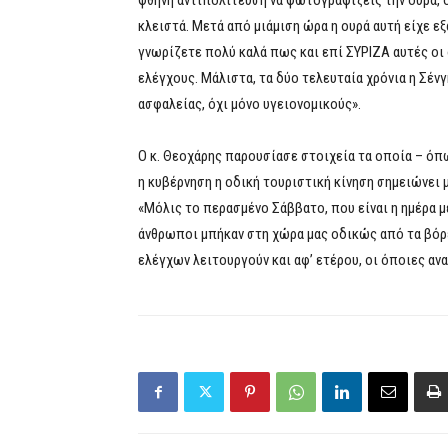
φθηνή αντιπολίτευση να φωτογραφίζεις την ουρά, 
κλειστά. Μετά από μιάμιση ώρα η ουρά αυτή είχε εξ
γνωρίζετε πολύ καλά πως και επί ΣΥΡΙΖΑ αυτές οι
ελέγχους. Μάλιστα, τα δύο τελευταία χρόνια η Σέν
ασφαλείας, όχι μόνο υγειονομικούς».
Ο κ. Θεοχάρης παρουσίασε στοιχεία τα οποία – όπω
η κυβέρνηση η οδική τουριστική κίνηση σημειώνει 
«Μόλις το περασμένο Σάββατο, που είναι η ημέρα μ
άνθρωποι μπήκαν στη χώρα μας οδικώς από τα βόρει
ελέγχων λειτουργούν και αφ’ ετέρου, οι όποιες αν