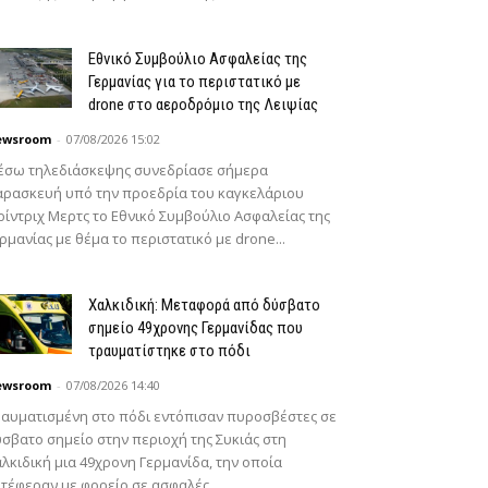
Εθνικό Συμβούλιο Ασφαλείας της
Γερμανίας για το περιστατικό με
drone στο αεροδρόμιο της Λειψίας
ewsroom
-
07/08/2026 15:02
έσω τηλεδιάσκεψης συνεδρίασε σήμερα
ρασκευή υπό την προεδρία του καγκελάριου
ίντριχ Μερτς το Εθνικό Συμβούλιο Ασφαλείας της
ρμανίας με θέμα το περιστατικό με drone...
Χαλκιδική: Μεταφορά από δύσβατο
σημείο 49χρονης Γερμανίδας που
τραυματίστηκε στο πόδι
ewsroom
-
07/08/2026 14:40
αυματισμένη στο πόδι εντόπισαν πυροσβέστες σε
σβατο σημείο στην περιοχή της Συκιάς στη
λκιδική μια 49χρονη Γερμανίδα, την οποία
τέφεραν με φορείο σε ασφαλές...