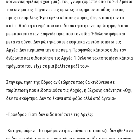
κοινωνική-φιλική σχέση μαζί του, γνωριζόμαστε από το 2017 μέσω
του κινήματος. Πήγαινα στις ομιλίες του, ήμουν οπαδός του ως
προς τις ομιλίες. Έχει έρθει κάποιες φορές, ήξερε πού ήταν το
σπίτι. Από τη στιγμή που καταδικάστηκε ήταν η πρώτη φορά που
με επισκεπτόταν. Ξαφνιάστηκα που τον είδα. Ήθελε να φάμε και
μετά να φύγει. Δεν ρώτησα ούτε σκέφτηκα να ειδοποιήσω τις
Αρχές. Δεν περίμενα την επίσκεψη. Προφανώς κάποιος είδε τον
άνθρωπο και ειδοποίησε τις Αρχές. Ήθελε να τακτοποιήσει κάποια
πράγματα που είχε σε μια βαλίτσα μαζί του».
Στην ερώτηση της Έδρας αν θεώρησε πως θα κινδύνευε σε
περίπτωση που ειδοποιούσε τις Αρχές , η 52χρονη απάντησε: «Όχι,
δεν το σκέφτηκα. Δεν το έκανα από φόβο αλλά από άγνοια».
-Πρόεδρος: Γιατί δεν ειδοποιήσατε τις Αρχές;
-Κατηγορούμενη: Το τηλέφωνο ήταν πάνω στο τραπέζι, δεν ήθελα να
με δει να καλώ την αστυνομία. Είμαι μοναχοπαίδι, έχω μόνο τη μάνα