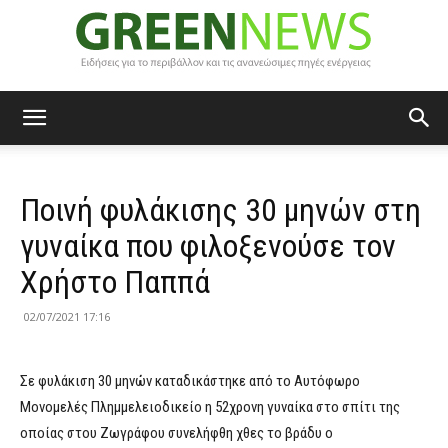
Green
Ποινή φυλάκισης 30 μηνών στη
News
γυναίκα που φιλοξενούσε τον
Χρήστο Παππά
02/07/2021 17:16
Σε φυλάκιση 30 μηνών καταδικάστηκε από το Αυτόφωρο
Μονομελές Πλημμελειοδικείο η 52χρονη γυναίκα στο σπίτι της
οποίας στου Ζωγράφου συνελήφθη χθες το βράδυ ο