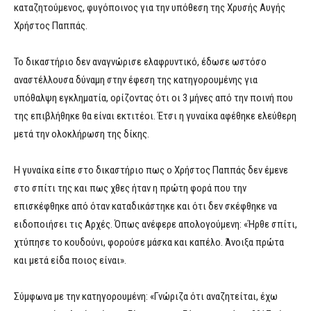
καταζητούμενος, φυγόποινος για την υπόθεση της Χρυσής Αυγής
Χρήστος Παππάς.
Το δικαστήριο δεν αναγνώρισε ελαφρυντικό, έδωσε ωστόσο
αναστέλλουσα δύναμη στην έφεση της κατηγορουμένης για
υπόθαλψη εγκληματία, ορίζοντας ότι οι 3 μήνες από την ποινή που
της επιβλήθηκε θα είναι εκτιτέοι. Έτσι η γυναίκα αφέθηκε ελεύθερη
μετά την ολοκλήρωση της δίκης.
Η γυναίκα είπε στο δικαστήριο πως ο Χρήστος Παππάς δεν έμενε
στο σπίτι της και πως χθες ήταν η πρώτη φορά που την
επισκέφθηκε από όταν καταδικάστηκε και ότι δεν σκέφθηκε να
ειδοποιήσει τις Αρχές. Όπως ανέφερε απολογούμενη: «Ήρθε σπίτι,
χτύπησε το κουδούνι, φορούσε μάσκα και καπέλο. Άνοιξα πρώτα
και μετά είδα ποιος είναι».
Σύμφωνα με την κατηγορουμένη: «Γνώριζα ότι αναζητείται, έχω