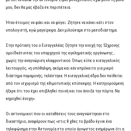
μου, δεν θα μας έβαζα σε περιπέτεια.
Ήταν έτοιμος να φάει και να φύγει. Ζήτησε να κάνει κάτι στον
υπολογιστή, εγώ μαγείρεψα. Δεν μιλούσαμε στο μεσοδιάστημα.
Στην πρόταση του ο Εισαγγελέας ζήτησε την ενοχή της 52χρονης
ομοϊδεάτισσας του υπαρχηγού της εγκληματικής οργάνωσης ,
χωρίς την αναγνώριση ελαφρυντικού. Όπως είπε ο εισαγγελικός
λειτουργός, «η υπόθαλψη, ακόμα και εάν επρόκειτο για μικρό
διάστημα παραμονής, τελέστηκε. Η εισαγγελική έδρα δεν πείθεται
από τον ισχυρισμό της εθιμοτυπικής επίσκεψης. Η κατηγορούμενη
ήξερε ότι του έχει επιβληθεί ποινή και του άνοιξε την πόρτα. Να
κηρυχθεί ένοχη».
Οι αστυνομικοί που οι καταθέσεις τους αναγνώστηκαν στο
δικαστήριο, αναφέρουν πως «στις 8 χθες το βράδυ έγινε ένα
τηλεφώνημα στην Αστυνομία στο οποίο άγνωστος ενημέρωνε ότι η