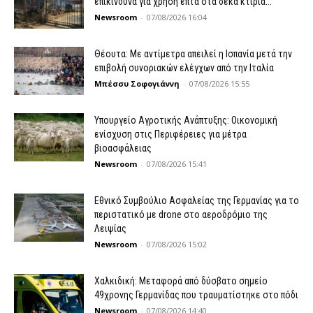
επικίνδυνα για χρήση επτά στα δέκα κτίρια...
Newsroom
-
07/08/2026 16:04
Θέουτα: Με αντίμετρα απειλεί η Ισπανία μετά την
επιβολή συνοριακών ελέγχων από την Ιταλία
Μπέσσυ Σοφογιάννη
-
07/08/2026 15:55
Υπουργείο Αγροτικής Ανάπτυξης: Οικονομική
ενίσχυση στις Περιφέρειες για μέτρα
βιοασφάλειας
Newsroom
-
07/08/2026 15:41
Εθνικό Συμβούλιο Ασφαλείας της Γερμανίας για το
περιστατικό με drone στο αεροδρόμιο της
Λειψίας
Newsroom
-
07/08/2026 15:02
Χαλκιδική: Μεταφορά από δύσβατο σημείο
49χρονης Γερμανίδας που τραυματίστηκε στο πόδι
Newsroom
-
07/08/2026 14:40