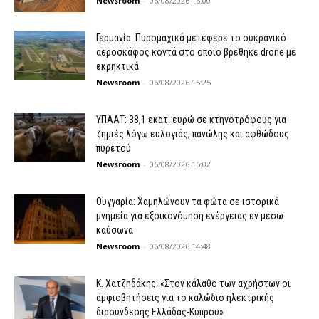
Newsroom
-
06/08/2026 16:00
Γερμανία: Πυρομαχικά μετέφερε το ουκρανικό
αεροσκάφος κοντά στο οποίο βρέθηκε drone με
εκρηκτικά
Newsroom
-
06/08/2026 15:25
ΥΠΑΑΤ: 38,1 εκατ. ευρώ σε κτηνοτρόφους για
ζημιές λόγω ευλογιάς, πανώλης και αφθώδους
πυρετού
Newsroom
-
06/08/2026 15:02
Ουγγαρία: Χαμηλώνουν τα φώτα σε ιστορικά
μνημεία για εξοικονόμηση ενέργειας εν μέσω
καύσωνα
Newsroom
-
06/08/2026 14:48
Κ. Χατζηδάκης: «Στον κάλαθο των αχρήστων οι
αμφισβητήσεις για το καλώδιο ηλεκτρικής
διασύνδεσης Ελλάδας-Κύπρου»