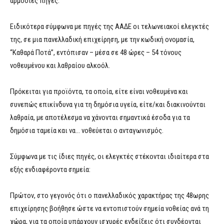
αρμόδιες πηγές.
Ειδικότερα σύμφωνα με πηγές της ΑΑΔΕ οι τελωνειακοί ελεγκτές
της, σε μια πανελλαδική επιχείρηση, με την κωδική ονομασία,
“Καθαρά Ποτά”, εντόπισαν – μέσα σε 48 ώρες – 54 τόνους
νοθευμένου και λαθραίου αλκοόλ.
Πρόκειται για προϊόντα, τα οποία, είτε είναι νοθευμένα και
συνεπώς επικίνδυνα για τη δημόσια υγεία, είτε/και διακινούνται
λαθραία, με αποτέλεσμα να χάνονται σημαντικά έσοδα για τα
δημόσια ταμεία και να… νοθεύεται ο ανταγωνισμός.
Σύμφωνα με τις ίδιες πηγές, οι ελεγκτές στέκονται ιδιαίτερα στα
εξής ενδιαφέροντα σημεία:
Πρώτον, στο γεγονός ότι ο πανελλαδικός χαρακτήρας της 48ωρης
επιχείρησης βοήθησε ώστε να εντοπιστούν σημεία νοθείας ανά τη
χώρα, για τα οποία υπάρχουν ισχυρές ενδείξεις ότι συνδέονται