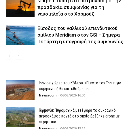
Μικρή πτώση στο πετρέλαιο με την
προσδοκία συμφωνίας για τη
ναυσιπλοΐα στο Χορμούζ
Είσοδος του γαλλικού επενδυτικού
ομίλιου Meridiam στον GSI – Σήμερα
Τετάρτη η υπογραφή της συμφωνίας
Ιράν σε χώρες του Κόλπου: «Πιέστε τον Τραμπ για
συμφωνία ή θα επιτεθούμε σε...
Newsroom
-
06/08/2026 16:00
Γερμανία: Πυρομαχικά μετέφερε το ουκρανικό
αεροσκάφος κοντά στο οποίο βρέθηκε drone με
εκρηκτικά
Newsroom
-
06/08/2026 15:25