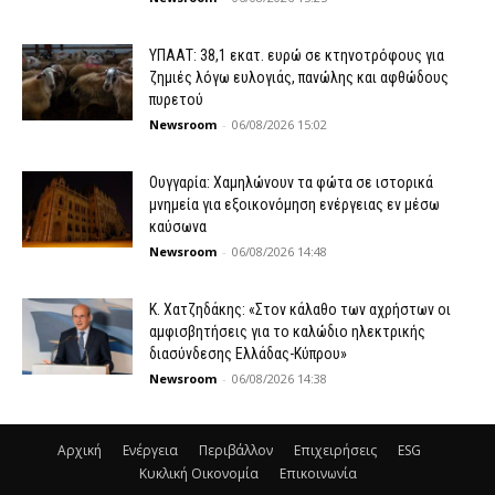
ΥΠΑΑΤ: 38,1 εκατ. ευρώ σε κτηνοτρόφους για
ζημιές λόγω ευλογιάς, πανώλης και αφθώδους
πυρετού
Newsroom
-
06/08/2026 15:02
Ουγγαρία: Χαμηλώνουν τα φώτα σε ιστορικά
μνημεία για εξοικονόμηση ενέργειας εν μέσω
καύσωνα
Newsroom
-
06/08/2026 14:48
Κ. Χατζηδάκης: «Στον κάλαθο των αχρήστων οι
αμφισβητήσεις για το καλώδιο ηλεκτρικής
διασύνδεσης Ελλάδας-Κύπρου»
Newsroom
-
06/08/2026 14:38
Αρχική
Ενέργεια
Περιβάλλον
Επιχειρήσεις
ESG
Κυκλική Οικονομία
Επικοινωνία