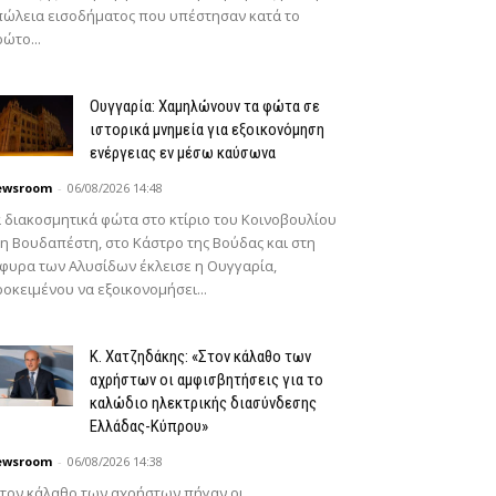
ώλεια εισοδήματος που υπέστησαν κατά το
ώτο...
Ουγγαρία: Χαμηλώνουν τα φώτα σε
ιστορικά μνημεία για εξοικονόμηση
ενέργειας εν μέσω καύσωνα
ewsroom
-
06/08/2026 14:48
 διακοσμητικά φώτα στο κτίριο του Κοινοβουλίου
η Βουδαπέστη, στο Κάστρο της Βούδας και στη
φυρα των Αλυσίδων έκλεισε η Ουγγαρία,
οκειμένου να εξοικονομήσει...
Κ. Χατζηδάκης: «Στον κάλαθο των
αχρήστων οι αμφισβητήσεις για το
καλώδιο ηλεκτρικής διασύνδεσης
Ελλάδας-Κύπρου»
ewsroom
-
06/08/2026 14:38
τον κάλαθο των αχρήστων πήγαν οι