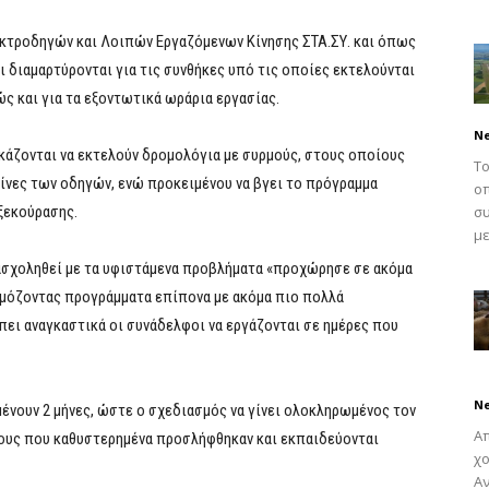
κτροδηγών και Λοιπών Εργαζόμενων Κίνησης ΣΤΑ.ΣΥ. και όπως
 διαμαρτύρονται για τις συνθήκες υπό τις οποίες εκτελούνται
ς και για τα εξοντωτικά ωράρια εργασίας.
N
γκάζονται να εκτελούν δρομολόγια με συρμούς, στους οποίους
Το
πίνες των οδηγών, ενώ προκειμένου να βγει το πρόγραμμα
οπ
ξεκούρασης.
συ
με
 ασχοληθεί με τα υφιστάμενα προβλήματα «προχώρησε σε ακόμα
μόζοντας προγράμματα επίπονα με ακόμα πιο πολλά
πει αναγκαστικά οι συνάδελφοι να εργάζονται σε ημέρες που
N
ένουν 2 μήνες, ώστε ο σχεδιασμός να γίνει ολοκληρωμένος τον
Απ
ους που καθυστερημένα προσλήφθηκαν και εκπαιδεύονται
χο
Αν