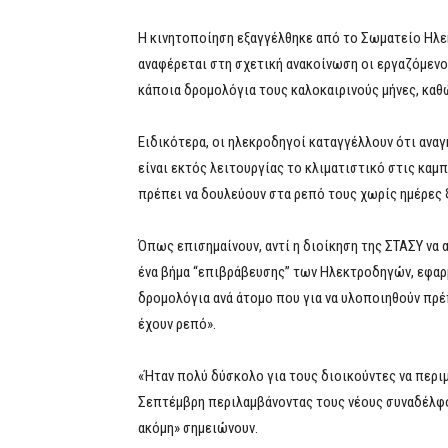
Η κινητοποίηση εξαγγέλθηκε από το Σωματείο Ηλε
αναφέρεται στη σχετική ανακοίνωση οι εργαζόμενοι
κάποια δρομολόγια τους καλοκαιρινούς μήνες, καθώ
Ειδικότερα, οι ηλεκροδηγοί καταγγέλλουν ότι ανα
είναι εκτός λειτουργίας το κλιματιστικό στις καμ
πρέπει να δουλεύουν στα ρεπό τους χωρίς ημέρες 
Όπως επισημαίνουν, αντί η διοίκηση της ΣΤΑΣΥ να
ένα βήμα “επιβράβευσης” των Ηλεκτροδηγών, εφαρ
δρομολόγια ανά άτομο που για να υλοποιηθούν πρέ
έχουν ρεπό».
«Ήταν πολύ δύσκολο για τους διοικούντες να περιμ
Σεπτέμβρη περιλαμβάνοντας τους νέους συναδέλφ
ακόμη» σημειώνουν.