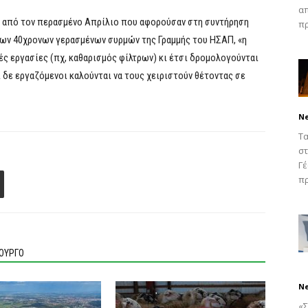
απ
α από τον περασμένο Απρίλιο που αφορούσαν στη συντήρηση
πρ
των 40χρονων γερασμένων συρμών της Γραμμής του ΗΣΑΠ, «η
ές εργασίες (πχ, καθαρισμός φίλτρων) κι έτσι δρομολογούνται
ι δε εργαζόμενοι καλούνται να τους χειριστούν θέτοντας σε
N
Τα
στ
Γέ
πρ
ΙΟΥΡΓΟ
N
«Σ