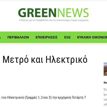
Α
ΠΕΡΙΒΆΛΛΟΝ
ΕΠΙΧΕΙΡΉΣΕΙΣ
ESG
ΚΥΚΛΙΚΉ ΟΙΚΟΝΟ
Green
ε Μετρό και Ηλεκτρικό
News
N
Έν
Ιρ
του Ηλεκτρικού (Γραμμές 1, 2 και 3) την ερχόμενη Τετάρτη 7
να
πλ