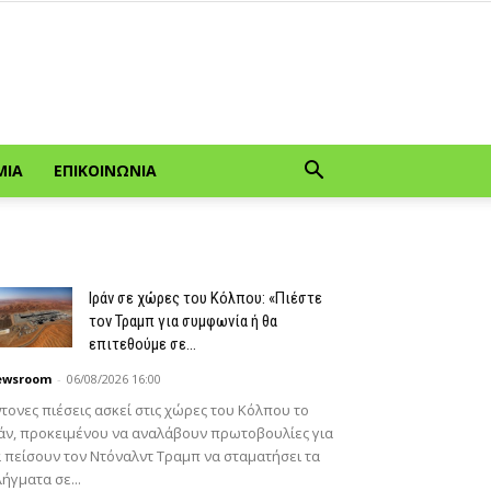
ΜΊΑ
ΕΠΙΚΟΙΝΩΝΊΑ
Ιράν σε χώρες του Κόλπου: «Πιέστε
τον Τραμπ για συμφωνία ή θα
επιτεθούμε σε...
ewsroom
-
06/08/2026 16:00
τονες πιέσεις ασκεί στις χώρες του Κόλπου το
άν, προκειμένου να αναλάβουν πρωτοβουλίες για
 πείσουν τον Ντόναλντ Τραμπ να σταματήσει τα
ήγματα σε...