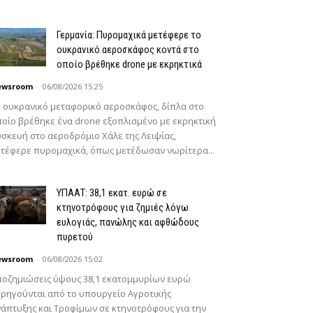
Γερμανία: Πυρομαχικά μετέφερε το
ουκρανικό αεροσκάφος κοντά στο
οποίο βρέθηκε drone με εκρηκτικά
ewsroom
-
06/08/2026 15:25
 ουκρανικό μεταφορικό αεροσκάφος, δίπλα στο
οίο βρέθηκε ένα drone εξοπλισμένο με εκρηκτική
σκευή στο αεροδρόμιο Χάλε της Λειψίας,
τέφερε πυρομαχικά, όπως μετέδωσαν νωρίτερα...
ΥΠΑΑΤ: 38,1 εκατ. ευρώ σε
κτηνοτρόφους για ζημιές λόγω
ευλογιάς, πανώλης και αφθώδους
πυρετού
ewsroom
-
06/08/2026 15:02
οζημιώσεις ύψους 38,1 εκατομμυρίων ευρώ
ρηγούνται από το υπουργείο Αγροτικής
άπτυξης και Τροφίμων σε κτηνοτρόφους για την