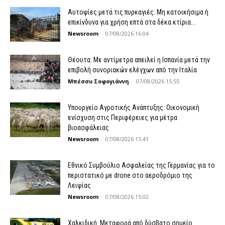
Αυτοψίες μετά τις πυρκαγιές: Μη κατοικήσιμα ή
επικίνδυνα για χρήση επτά στα δέκα κτίρια...
Newsroom
-
07/08/2026 16:04
Θέουτα: Με αντίμετρα απειλεί η Ισπανία μετά την
επιβολή συνοριακών ελέγχων από την Ιταλία
Μπέσσυ Σοφογιάννη
-
07/08/2026 15:55
Υπουργείο Αγροτικής Ανάπτυξης: Οικονομική
ενίσχυση στις Περιφέρειες για μέτρα
βιοασφάλειας
Newsroom
-
07/08/2026 15:41
Εθνικό Συμβούλιο Ασφαλείας της Γερμανίας για το
περιστατικό με drone στο αεροδρόμιο της
Λειψίας
Newsroom
-
07/08/2026 15:02
Χαλκιδική: Μεταφορά από δύσβατο σημείο