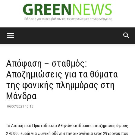
Green
Απόφαση – σταθμός:
News
Αποζημιώσεις για τα θύματα
της φονικής πλημμύρας στη
Μάνδρα
06/07/2021 13:15
Το Διοικητικό Πρωτοδικείο Αθηνών επιδίκασε αποζημίωση ύψους
270.000 ευρώ για ψυχική οδύνη στην οικογένεια ενός 29χρονου που