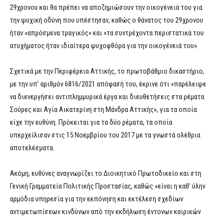
29χρονου και θα πρέπει να αποζημιώσουν την οικογένειά του για
την ψυχική οδύνη που υπέστησαν, καθώς ο θάνατος του 29χρονου
ήταν «απρόσμενα τραγικός» και «τα συντρέχοντα περιστατικά του
ατυχήματος ήταν ιδιαίτερα ψυχοφθόρα για την οικογένειά του».
Σχετικά με την Περιφέρεια Αττικής, το πρωτοβάθμιο δικαστήριο,
με την υπ’ αριθμόν 6816/2021 απόφασή του, έκρινε ότι «παρέλειψε
να διενεργήσει αντιπλημμυρικά έργα και διευθετήσεις στα ρέματα
Σούρες και Αγία Αικατερίνη στη Μάνδρα Αττικής», για τα οποία
είχε την ευθύνη. Πρόκειται για τα δύο ρέματα, τα οποία
υπερχείλισαν στις 15 Νοεμβρίου του 2017 με τα γνωστά ολέθρια
αποτελέσματα.
Ακόμη, ευθύνες αναγνωρίζει το Διοικητικό Πρωτοδικείο και στη
Γενική Γραμματεία Πολιτικής Προστασίας, καθώς «είναι η καθ’ ύλην
αρμόδια υπηρεσία για την εκπόνηση και εκτέλεση σχεδίων
αντιμετωπίσεων κινδύνων από την εκδήλωση έντονων καιρικών