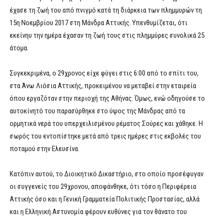
έχασε τη ζωή του από πνιγμό κατά τη διάρκεια των πλημμυρών τη
15η Νοεμβρίου 2017 στη Μάνδρα Αττικής. Υπενθυμίζεται, ότι
εκείνηυ την ημέρα έχασαν τη ζωή τους στις πλημμύρες συνολικά 25
άτομα.
Συγκεκριμένα, ο 29χρονος είχε φύγει στις 6:00 από το σπίτι του,
στα Άνω Λιόσια Αττικής, προκειμένου να μεταβεί στην εταιρεία
όπου εργαζόταν στην περιοχή της Αθήνας. Όμως, ενώ οδηγούσε το
αυτοκίνητό του παρασύρθηκε στο ύψος της Μάνδρας από τα
ορμητικά νερά του υπερχειλισμένου ρέματος Σούρες και χάθηκε. Η
σωρός του εντοπίστηκε μετά από τρεις ημέρες στις εκβολές του
ποταμού στην Ελευσίνα.
Κατόπιν αυτού, το Διοικητικό Δικαστήριο, στο οποίο προσέφυγαν
οι συγγενείς του 29χρονου, αποφάνθηκε, ότι τόσο η Περιφέρεια
Αττικής όσο και η Γενική Γραμματεία Πολιτικής Προστασίας, αλλά
και η Ελληνική Αστυνομία φέρουν ευθύνες για τον θάνατο του