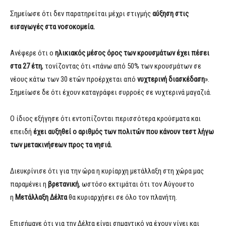
Σημείωσε ότι δεν παρατηρείται μέχρι στιγμής
αύξηση στις
εισαγωγές στα νοσοκομεία.
Ανέφερε ότι ο
ηλικιακός μέσος όρος των κρουσμάτων έχει πέσει
στα 27 έτη
, τονίζοντας ότι «πάνω από 50% των κρουσμάτων σε
νέους κάτω των 30 ετών προέρχεται από
νυχτερινή διασκέδαση
».
Σημείωσε δε ότι έχουν καταγράφει συρροές σε νυχτερινά μαγαζιά.
Ο ίδιος εξήγησε ότι εντοπίζονται περισσότερα κρούσματα και
επειδή
έχει αυξηθεί ο αριθμός των πολιτών που κάνουν τεστ λήγω
των μετακινήσεων προς τα νησιά.
Διευκρίνισε ότι για την ώρα η κυρίαρχη μετάλλαξη στη χώρα μας
παραμένει η
βρετανική
, ωστόσο εκτιμάται ότι τον Αύγουστο
η
Μετάλλαξη Δέλτα
θα κυριαρχήσει σε όλο τον πλανήτη.
Επισήμανε ότι για την Δέλτα είναι σημαντικό να έχουν γίνει και