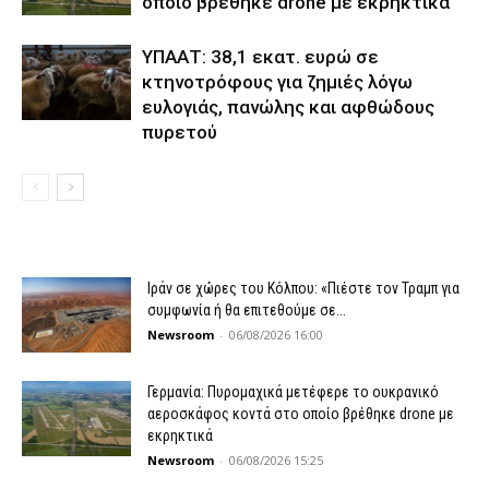
οποίο βρέθηκε drone με εκρηκτικά
ΥΠΑΑΤ: 38,1 εκατ. ευρώ σε
κτηνοτρόφους για ζημιές λόγω
ευλογιάς, πανώλης και αφθώδους
πυρετού
Ιράν σε χώρες του Κόλπου: «Πιέστε τον Τραμπ για
συμφωνία ή θα επιτεθούμε σε...
Newsroom
-
06/08/2026 16:00
Γερμανία: Πυρομαχικά μετέφερε το ουκρανικό
αεροσκάφος κοντά στο οποίο βρέθηκε drone με
εκρηκτικά
Newsroom
-
06/08/2026 15:25