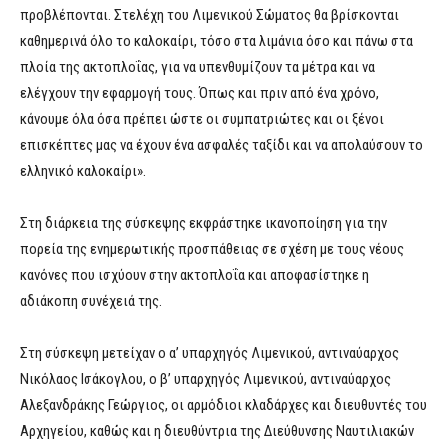
προβλέπονται. Στελέχη του Λιμενικού Σώματος θα βρίσκονται
καθημερινά όλο το καλοκαίρι, τόσο στα λιμάνια όσο και πάνω στα
πλοία της ακτοπλοΐας, για να υπενθυμίζουν τα μέτρα και να
ελέγχουν την εφαρμογή τους. Όπως και πριν από ένα χρόνο,
κάνουμε όλα όσα πρέπει ώστε οι συμπατριώτες και οι ξένοι
επισκέπτες μας να έχουν ένα ασφαλές ταξίδι και να απολαύσουν το
ελληνικό καλοκαίρι».
Στη διάρκεια της σύσκεψης εκφράστηκε ικανοποίηση για την
πορεία της ενημερωτικής προσπάθειας σε σχέση με τους νέους
κανόνες που ισχύουν στην ακτοπλοΐα και αποφασίστηκε η
αδιάκοπη συνέχειά της.
Στη σύσκεψη μετείχαν ο α’ υπαρχηγός Λιμενικού, αντιναύαρχος
Νικόλαος Ισάκογλου, ο β’ υπαρχηγός Λιμενικού, αντιναύαρχος
Αλεξανδράκης Γεώργιος, οι αρμόδιοι κλαδάρχες και διευθυντές του
Αρχηγείου, καθώς και η διευθύντρια της Διεύθυνσης Ναυτιλιακών