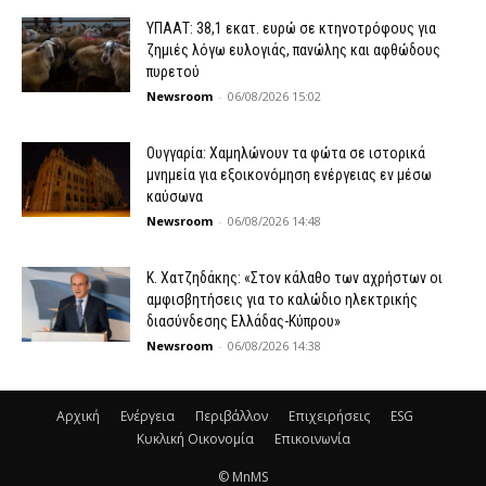
ΥΠΑΑΤ: 38,1 εκατ. ευρώ σε κτηνοτρόφους για
ζημιές λόγω ευλογιάς, πανώλης και αφθώδους
πυρετού
Newsroom
-
06/08/2026 15:02
Ουγγαρία: Χαμηλώνουν τα φώτα σε ιστορικά
μνημεία για εξοικονόμηση ενέργειας εν μέσω
καύσωνα
Newsroom
-
06/08/2026 14:48
Κ. Χατζηδάκης: «Στον κάλαθο των αχρήστων οι
αμφισβητήσεις για το καλώδιο ηλεκτρικής
διασύνδεσης Ελλάδας-Κύπρου»
Newsroom
-
06/08/2026 14:38
Αρχική
Ενέργεια
Περιβάλλον
Επιχειρήσεις
ESG
Κυκλική Οικονομία
Επικοινωνία
© MnMS