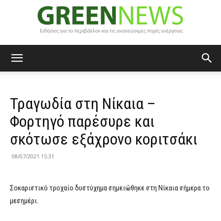
Green
Τραγωδία στη Νίκαια –
News
Φορτηγό παρέσυρε και
σκότωσε εξάχρονο κοριτσάκι
08/07/2021 15:31
Σοκαριστικό τροχαίο δυστύχημα σημειώθηκε στη Νίκαια σήμερα το
μεσημέρι.