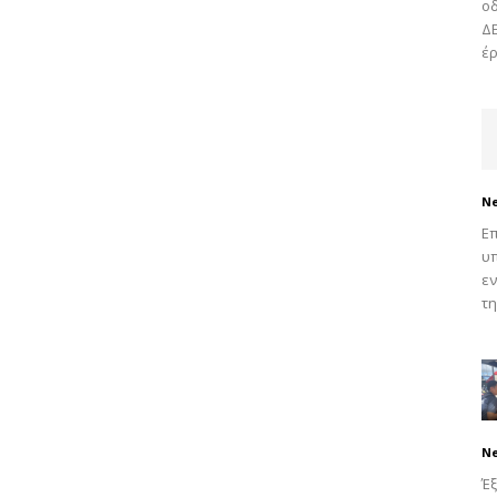
οδ
ΔΕ
έρ
N
Επ
υπ
εν
τη
N
Έξ