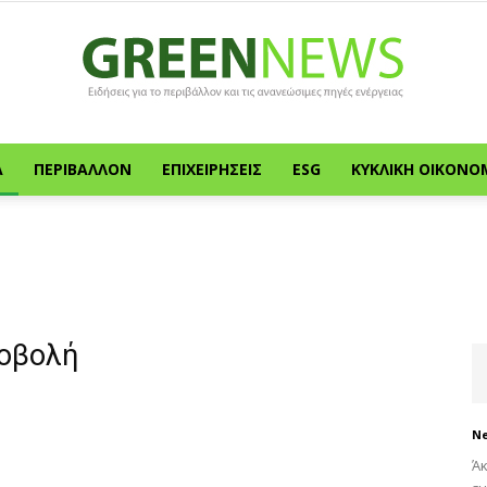
Α
ΠΕΡΙΒΆΛΛΟΝ
ΕΠΙΧΕΙΡΉΣΕΙΣ
ESG
ΚΥΚΛΙΚΉ ΟΙΚΟΝΟ
Green
News
ροβολή
N
Άκ