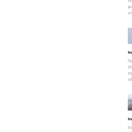
εγ
φο
υπ
N
Πρ
έλ
τη
οδ
N
Εν