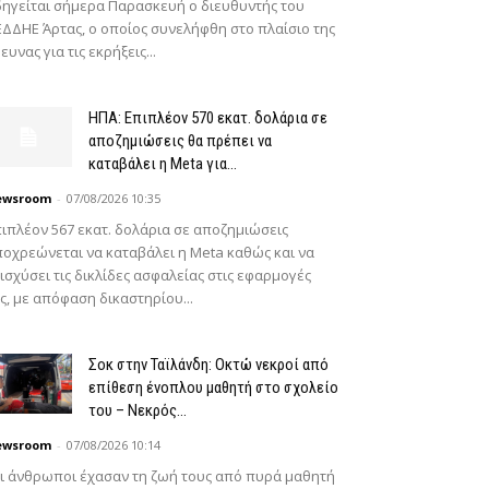
ηγείται σήμερα Παρασκευή ο διευθυντής του
ΔΔΗΕ Άρτας, ο οποίος συνελήφθη στο πλαίσιο της
ευνας για τις εκρήξεις...
ΗΠΑ: Επιπλέον 570 εκατ. δολάρια σε
αποζημιώσεις θα πρέπει να
καταβάλει η Meta για...
ewsroom
-
07/08/2026 10:35
ιπλέον 567 εκατ. δολάρια σε αποζημιώσεις
οχρεώνεται να καταβάλει η Meta καθώς και να
ισχύσει τις δικλίδες ασφαλείας στις εφαρμογές
ς, με απόφαση δικαστηρίου...
Σοκ στην Ταϊλάνδη: Οκτώ νεκροί από
επίθεση ένοπλου μαθητή στο σχολείο
του – Νεκρός...
ewsroom
-
07/08/2026 10:14
ι άνθρωποι έχασαν τη ζωή τους από πυρά μαθητή