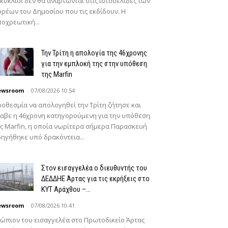
κύκλιοι δεν θα αναρτώνται στις ιστοσελίδες των
ρέων του Δημοσίου που τις εκδίδουν. Η
οχρεωτική...
Την Τρίτη η απολογία της 46χρονης
για την εμπλοκή της στην υπόθεση
της Marfin
ewsroom
-
07/08/2026 10:54
oθεσμία να απολογηθεί την Τρίτη ζήτησε και
αβε η 46χρονη κατηγορούμενη για την υπόθεση
ς Marfin, η οποία νωρίτερα σήμερα Παρασκευή
ηγήθηκε υπό δρακόντεια...
Στον εισαγγελέα ο διευθυντής του
ΔΕΔΔΗΕ Άρτας για τις εκρήξεις στο
ΚΥΤ Αράχθου –...
ewsroom
-
07/08/2026 10:41
ώπιον του εισαγγελέα στο Πρωτοδικείο Άρτας