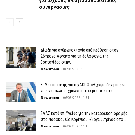
για ισχυρές ελληνοαμερικανικές
συνεργασίες
Δίωξη για ανθρωποκτονία από πρόθεση στον
26χρονο Αφγανό για τη δολοφονία της
Βρετανίδας στην...
Newsroom
-
06/08/2026 11:55
K. Μητσοτάκης για myAGRO: «Η χώρα δεν μπορεί
να είναι άλλο αιχμάλωτη του ρουσφετιού...
Newsroom
-
06/08/2026 11:31
ΕΛΑΣ κατά υπ. Υγείας για την κατάρρευση οροφής
στο Νοσοκομείο Κορίνθου: «Έργα βιτρίνας στο...
Newsroom
-
06/08/2026 11:15