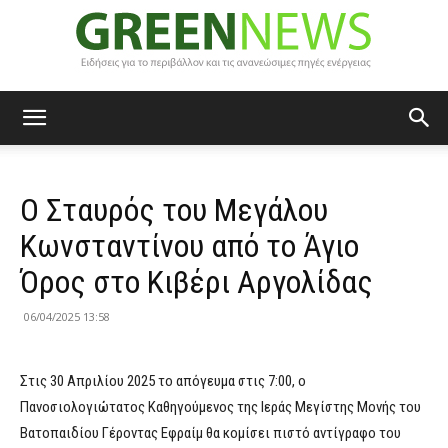
Green
Ο Σταυρός του Μεγάλου
News
Κωνσταντίνου από το Άγιο
Όρος στο Κιβέρι Αργολίδας
06/04/2025 13:58
Στις 30 Απριλίου 2025 το απόγευμα στις 7:00, ο
Πανοσιολογιώτατος Καθηγούμενος της Ιεράς Μεγίστης Μονής του
Βατοπαιδίου Γέροντας Εφραίμ θα κομίσει πιστό αντίγραφο του