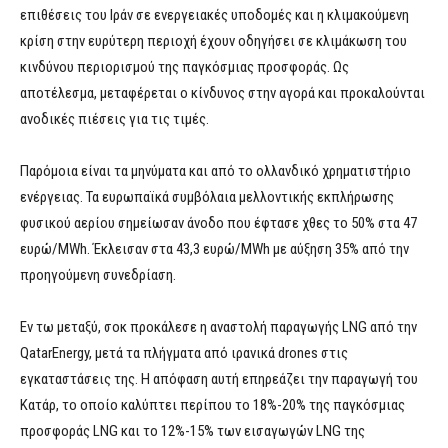
επιθέσεις του Ιράν σε ενεργειακές υποδομές και η κλιμακούμενη
κρίση στην ευρύτερη περιοχή έχουν οδηγήσει σε κλιμάκωση του
κινδύνου περιορισμού της παγκόσμιας προσφοράς. Ως
αποτέλεσμα, μεταφέρεται ο κίνδυνος στην αγορά και προκαλούνται
ανοδικές πιέσεις για τις τιμές.
Παρόμοια είναι τα μηνύματα και από το ολλανδικό χρηματιστήριο
ενέργειας. Τα ευρωπαϊκά συμβόλαια μελλοντικής εκπλήρωσης
φυσικού αερίου σημείωσαν άνοδο που έφτασε χθες το 50% στα 47
ευρώ/MWh. Έκλεισαν στα 43,3 ευρώ/MWh με αύξηση 35% από την
προηγούμενη συνεδρίαση.
Εν τω μεταξύ, σοκ προκάλεσε η αναστολή παραγωγής LNG από την
QatarEnergy, μετά τα πλήγματα από ιρανικά drones στις
εγκαταστάσεις της. Η απόφαση αυτή επηρεάζει την παραγωγή του
Κατάρ, το οποίο καλύπτει περίπου το 18%-20% της παγκόσμιας
προσφοράς LNG και το 12%-15% των εισαγωγών LNG της