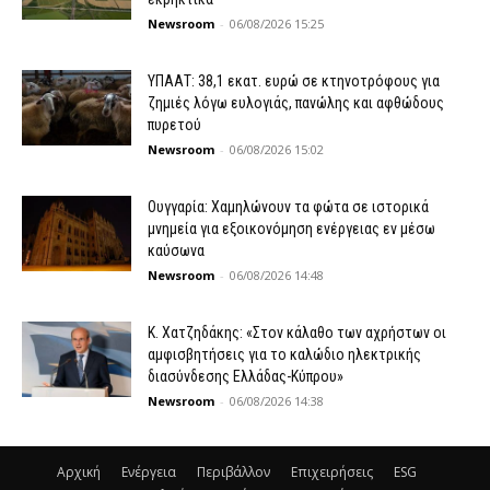
Newsroom
-
06/08/2026 15:25
ΥΠΑΑΤ: 38,1 εκατ. ευρώ σε κτηνοτρόφους για
ζημιές λόγω ευλογιάς, πανώλης και αφθώδους
πυρετού
Newsroom
-
06/08/2026 15:02
Ουγγαρία: Χαμηλώνουν τα φώτα σε ιστορικά
μνημεία για εξοικονόμηση ενέργειας εν μέσω
καύσωνα
Newsroom
-
06/08/2026 14:48
Κ. Χατζηδάκης: «Στον κάλαθο των αχρήστων οι
αμφισβητήσεις για το καλώδιο ηλεκτρικής
διασύνδεσης Ελλάδας-Κύπρου»
Newsroom
-
06/08/2026 14:38
Αρχική
Ενέργεια
Περιβάλλον
Επιχειρήσεις
ESG