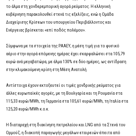
το άλμα στη χονδερεμπορική αγορά ρεύματος. Η ελληνική
κυβέρνηση παρακολουθεί στενά τις εξελίξεις, ενώ η Ομάδα
Διαχείρισης Κρίσεων του υπουργείου Περιβάλλοντος και
Ενέργειας βρίσκεται «επί ποδός πολέμου».
Σύμφωνα με τα στοιχεία της ΡΑΑΕΥ, η μέση τιμή για το φυσικό
αέριο στην αγορά επόμενης ημέρας έχει σκαρφαλώσει στα 105,79
ευρώ ανά μεγαβατώρα, με άλμα 130% σε δύο ημέρες, ως αντίδραση
στην κλιμακούμενη κρίση στη Μέση Ανατολή.
Αντίστοιχα έχουν εκτοξευτεί οι τιμές χονδρικής ρεύματος για
άλλες ευρωπαϊκές αγορές, με τη Βουλγαρία και τη Ρουμανία στα
115,33 ευρώ/MWh, τη Γερμανία στα 105,61 ευρώ/MWh, τη Ιταλία στα
125,20 ευρώ/MWh κ.ο.κ.
Η διαταραχή στη διακίνηση πετρελαίου και LNG από τα Στενά του
Ορμούζ, η διακοπή παραγωγής μεγάλων εταιρειών έπειτα από