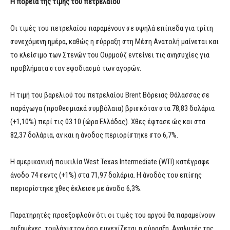
Η πορεία της τιμής του πετρελαίου
Οι τιμές του πετρελαίου παραμένουν σε υψηλά επίπεδα για τρίτη
συνεχόμενη ημέρα, καθώς η σύρραξη στη Μέση Ανατολή μαίνεται και
το κλείσιμο των Στενών του Ουρμούζ εντείνει τις ανησυχίες για
προβλήματα στον εφοδιασμό των αγορών.
Η τιμή του βαρελιού του πετρελαίου Brent Βόρειας Θάλασσας σε
παράγωγα (προθεσμιακά συμβόλαια) βρισκόταν στα 78,83 δολάρια
(+1,10%) περί τις 03.10 (ώρα Ελλάδας). Χθες έφτασε ώς και στα
82,37 δολάρια, αν και η άνοδος περιορίστηκε στο 6,7%.
Η αμερικανική ποικιλία West Texas Intermediate (WTI) κατέγραφε
άνοδο 74 σεντς (+1%) στα 71,97 δολάρια. Η άνοδός του επίσης
περιορίστηκε χθες έκλεισε με άνοδο 6,3%.
Παρατηρητές προεξοφλούν ότι οι τιμές του αργού θα παραμείνουν
αυξημένες, τουλάχιστον όσο συνεχίζεται η σύρραξη. Αναλυτές της