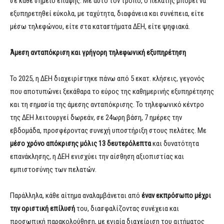
σε κάθε σημείο επαφής. Με αυτό τον τρόπο, ο πελάτης μπορεί να
εξυπηρετηθεί εύκολα, με ταχύτητα, διαφάνεια και συνέπεια, είτε
μέσω τηλεφώνου, είτε στα καταστήματα ΔΕΗ, είτε ψηφιακά.
Άμεση ανταπόκριση και γρήγορη τηλεφωνική εξυπηρέτηση
Το 2025, η ΔΕΗ διαχειρίστηκε πάνω από 5 εκατ. κλήσεις, γεγονός
που αποτυπώνει ξεκάθαρα το εύρος της καθημερινής εξυπηρέτησης
και τη σημασία της άμεσης ανταπόκρισης. Το τηλεφωνικό κέντρο
της ΔΕΗ λειτουργεί δωρεάν, σε 24ωρη βάση, 7 ημέρες την
εβδομάδα, προσφέροντας συνεχή υποστήριξη στους πελάτες. Με
μέσο χρόνο απόκρισης μόλις 13 δευτερόλεπτα
και δυνατότητα
επανάκλησης, η ΔΕΗ ενισχύει την αίσθηση αξιοπιστίας και
εμπιστοσύνης των πελατών.
Παράλληλα, κάθε αίτημα αναλαμβάνεται από
έναν εκπρόσωπο μέχρι
την οριστική επίλυσή
του, διασφαλίζοντας συνέχεια και
προσωπική παρακολούθηση, με ενιαία διαχείριση του αιτήματος