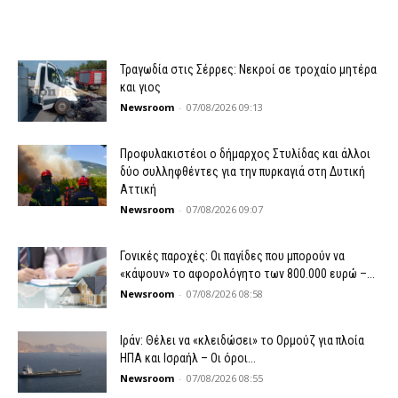
Τραγωδία στις Σέρρες: Νεκροί σε τροχαίο μητέρα
και γιος
Newsroom
-
07/08/2026 09:13
Προφυλακιστέοι ο δήμαρχος Στυλίδας και άλλοι
δύο συλληφθέντες για την πυρκαγιά στη Δυτική
Αττική
Newsroom
-
07/08/2026 09:07
Γονικές παροχές: Οι παγίδες που μπορούν να
«κάψουν» το αφορολόγητο των 800.000 ευρώ –...
Newsroom
-
07/08/2026 08:58
Ιράν: Θέλει να «κλειδώσει» το Ορμούζ για πλοία
ΗΠΑ και Ισραήλ – Οι όροι...
Newsroom
-
07/08/2026 08:55