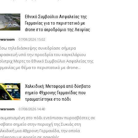
Εθνικό Συμβούλιο Ασφαλείας της
Γερμανίας για το περιστατικό με
drone στο αεροδρόμιο της Λειψίας
ewsroom
-
07/08/2026 15:02
έσω τηλεδιάσκεψης συνεδρίασε σήμερα
ρασκευή υπό την προεδρία του καγκελάριου
ίντριχ Μερτς το Εθνικό Συμβούλιο Ασφαλείας της
ρμανίας με θέμα το περιστατικό με drone...
Χαλκιδική: Μεταφορά από δύσβατο
σημείο 49χρονης Γερμανίδας που
τραυματίστηκε στο πόδι
ewsroom
-
07/08/2026 14:40
αυματισμένη στο πόδι εντόπισαν πυροσβέστες σε
σβατο σημείο στην περιοχή της Συκιάς στη
λκιδική μια 49χρονη Γερμανίδα, την οποία
τέφεραν με φορείο σε ασφαλές...