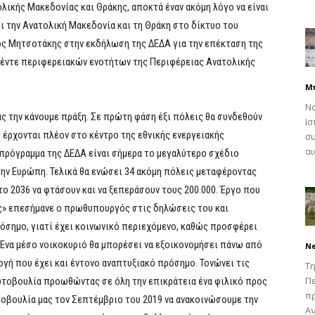
λικής Μακεδονίας και Θράκης, αποκτά έναν ακόμη λόγο να είναι
ι την Ανατολική Μακεδονία και τη Θράκη στο δίκτυο του
ς Μητσοτάκης στην εκδήλωση της ΔΕΔΑ για την επέκταση της
έντε περιφερειακών ενοτήτων της Περιφέρειας Ανατολικής
Μ
Να
ας την κάνουμε πράξη. Σε πρώτη φάση έξι πόλεις θα συνδεθούν
Ισ
ς έρχονται πλέον στο κέντρο της εθνικής ενεργειακής
συ
αι
ς πρόγραμμα της ΔΕΔΑ είναι σήμερα το μεγαλύτερο σχέδιο
ην Ευρώπη. Τελικά θα ενώσει 34 ακόμη πόλεις μεταφέροντας
το 2036 να φτάσουν και να ξεπεράσουν τους 200.000. Έργο που
ας» επεσήμανε ο πρωθυπουργός στις δηλώσεις του και
ρόσημο, γιατί έχει κοινωνικό περιεχόμενο, καθώς προσφέρει
 Ένα μέσο νοικοκυριό θα μπορέσει να εξοικονομήσει πάνω από
N
ογή που έχει και έντονο αναπτυξιακό πρόσημο. Τονώνει τις
Τη
Πε
ωτοβουλία προωθώντας σε όλη την επικράτεια ένα φιλικό προς
π
οβουλία μας τον Σεπτέμβριο του 2019 να ανακοινώσουμε την
Αν