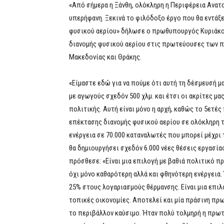
«Από σήμερα η Ξάνθη, ολόκληρη η Περιφέρεια Ανατο
υπερήφανη. Ξεκινά το φιλόδοξο έργο που θα εντάξε
φυσικού αερίου» δήλωσε ο πρωθυπουργός Κυριάκο
διανομής φυσικού αερίου στις πρωτεύουσες των π
Μακεδονίας και Θράκης.
«Είμαστε εδώ για να πούμε ότι αυτή τη δέσμευσή μ
με αγωγούς σχεδόν 500 χλμ. και έτσι οι ακρίτες μα
πολιτικής. Αυτή είναι μόνο η αρχή, καθώς το 5ετέ
επέκτασης διανομής φυσικού αερίου σε ολόκληρη τ
ενέργεια σε 70.000 καταναλωτές που μπορεί μέχρι 
θα δημιουργήσει σχεδόν 6.000 νέες θέσεις εργασί
πρόσθεσε: «Είναι μια επιλογή με βαθιά πολιτικό π
όχι μόνο καθαρότερη αλλά και φθηνότερη ενέργεια.
25% στους λογαριασμούς θέρμανσης. Είναι μια επιλ
τοπικές οικονομίες. Αποτελεί και μία πράσινη πρ
το περιβάλλον καύσιμο. Ήταν πολύ τολμηρή η πρωτ