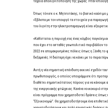
ταχεία απολιγνιτοποίηση της χώρας. Ήταν επιλογή
Όπως τόνισε ο κ. Μητσοτάκης, το βασικό καύσιμο μ
«Έβλεπα με τον υπουργό τα στοιχεία για παραγωγή
του λιγνίτη στην ηλεκτροπαραγωγή είναι εξαιρετικ
«Καθίσταται η περιοχή σας ένας κόμβος παγκόσμια
που έχει στο ασταθές γεωπολιτικό περιβάλλον το
2022 σε απομακρυσμένες πόλεις όπως η Ξάνθη το φ
δεξαμενές. Η δεύτερη έχει να κάνει με το περαιτ
Αυτή η νέα σημαντική επένδυση εκκινεί σχεδόν τα
πρωθυπουργός, ο οποίος υπογράμμισε ότι προτερα
διαθέτει σημαντικότατους πόρους για να κάνουμε α
της ενεργειακής φτώχειας. Κανένα νοικοκυριό στην
είναι πρόγραμμα που χρηματοδοτεί δράσεις όπως 
“Εξοικονομώ”. Θα χρηματοδοτήσουμε ένα επιθετικ
χρηματοδοτήσουμε και πολύ σημαντικές δράσεις πο