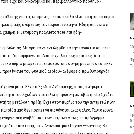
 που είχε και οικονομικό και περιβαλλοντικό πρόσημο».
ετάβασης για τις επόμενες δεκαετίες θα είναι το φυσικό αέριο:
 ηλεκτρικής ενέργειας τον περασμένο μήνα. Ήδη η συμμετοχή
ά χαμηλή. Η μετάβαση πραγματοποιείται ήδη».
N
Μ
ς εμβέλειας. Μπορείτε να αντιληφθείτε την τεράστια σημασία
Πα
 οποίο διαμορφώνεται. Δύο τεχνολογικές πρωτιές. Από το
Φρ
υσικό αέριο μπορεί να μεταφέρεται σε υγρή μορφή σε τοπικές
Γε
έρω πρασίνισμα του φυσικού αερίου» ανέφερε ο πρωθυπουργός.
υτόχρονα με το Εθνικό Σχέδιο Ανάκαμψης, όπως ανέφερε ο
ιότητα του Σχεδίου αποτελεί η πράσινη μετάβαση: «Το Σχέδιο
υτή τη μετάβαση πράξη. Έχει στον πυρήνα του την αντιμετώπιση
N
 πατρίδα μας δεν πρέπει να αισθάνεται ανασφαλές. Ταυτόχρονα
Τρ
η ενεργειακή αναβάθμιση των κτιρίων όπως το πρόγραμμα
δύ
ό σχέδιο επέκτασης των Ανανεώσιμων Πηγών Ενέργειας. Θα
Χα
με
υ έχουν να κάνουν με την υποστήριξη της ηλεκτροκίνησης, η