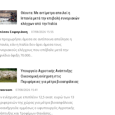
Θέουτα: Με αντίμετρα απειλεί η
Ισπανία μετά την επιβολή συνοριακών
ελέγχων από την Ιταλία
πέσσυ Σοφογιάννη
-
07/08/2026 15:55
 προχωρήσει άμεσα σε αντίποινα απείλησε η
πανία, εάν η Ιταλία δεν άρει άμεσα τους
νοριακούς ελέγχους που επέβαλε μετά την
φνίδια άφιξη 70.000...
Υπουργείο Αγροτικής Ανάπτυξης:
Οικονομική ενίσχυση στις
Περιφέρειες για μέτρα βιοασφάλειας
ewsroom
-
07/08/2026 15:41
ν ενίσχυση με επιπλέον 12,5 εκατ. ευρώ των 13
ριφερειών της χώρας για μέτρα βιοασφάλειας
ροανήγγειλε εμμέσως ο υφυπουργός Αγροτικής
άπτυξης και Τροφίμων Θανάσης...